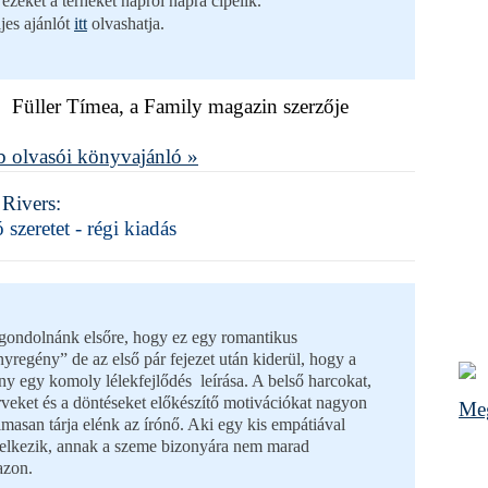
 ezeket a terheket napról napra cipelik.”
ljes ajánlót
itt
olvashatja.
Füller Tímea, a Family magazin szerzője
 olvasói könyvajánló »
 Rivers:
szeretet - régi kiadás
gondolnánk elsőre, hogy ez egy romantikus
nyregény” de az első pár fejezet után kiderül, hogy a
ny egy komoly lélekfejlődés leírása. A belső harcokat,
rveket és a döntéseket előkészítő motivációkat nagyon
Meg
lmasan tárja elénk az írónő. Aki egy kis empátiával
elkezik, annak a szeme bizonyára nem marad
azon.