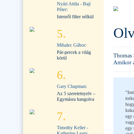
Nyári Attila - Baji
Péter:
Istenről filter nélkül
Olv
5.
Mihalec Gábor:
Pár-percek a világ
Thomas 
körül
Amikor a
6.
Gary Chapman:
“Ism
Az 5 szeretetnyelv –
tork
Egymásra hangolva
hogy
kuka
7.
egy 
vagy
Timothy Keller -
egy 
Katherine Leary