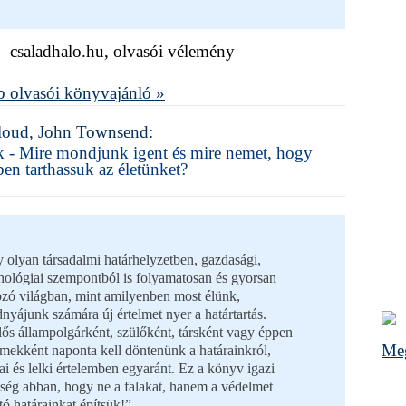
csaladhalo.hu, olvasói vélemény
 olvasói könyvajánló »
loud, John Townsend:
k - Mire mondjunk igent és mire nemet, hogy
ben tarthassuk az életünket?
 olyan társadalmi határhelyzetben, gazdasági,
nológiai szempontból is folyamatosan és gyorsan
ozó világban, mint amilyenben most élünk,
nyájunk számára új értelmet nyer a határtartás.
lős állampolgárként, szülőként, társként vagy éppen
Meg
mekként naponta kell döntenünk a határainkról,
kai és lelki értelemben egyaránt. Ez a könyv igazi
tség abban, hogy ne a falakat, hanem a védelmet
tó határainkat építsük!”