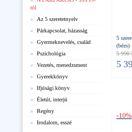
tól
Az 5 szeretetnyelv
Párkapcsolat, házasság
5 szere
Gyermeknevelés, család
(bézs)
Pszichológia
5 990
5 3
Vezetés, menedzsment
Gyerekkönyv
Ifjúsági könyv
Életút, interjú
Regény
-10%
Irodalom, esszé