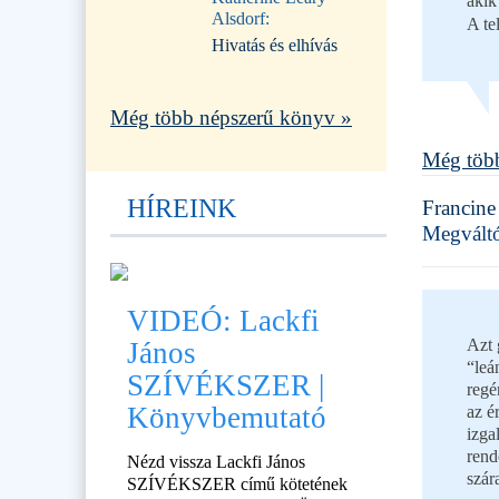
akik
Alsdorf:
A te
Hivatás és elhívás
Még több népszerű könyv »
Még több
HÍREINK
Francine
Megváltó 
VIDEÓ: Lackfi
Azt 
János
“leá
SZÍVÉKSZER |
regé
Könyvbemutató
az é
izga
rend
Nézd vissza Lackfi János
szár
SZÍVÉKSZER című kötetének