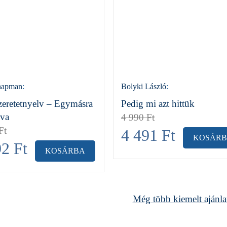
hapman
:
Bolyki László
:
zeretetnyelv – Egymásra
Pedig mi azt hittük
lva
4 990
Ft
Ft
4 491
Ft
KOSÁR
92
Ft
KOSÁRBA
Még több kiemelt ajánla