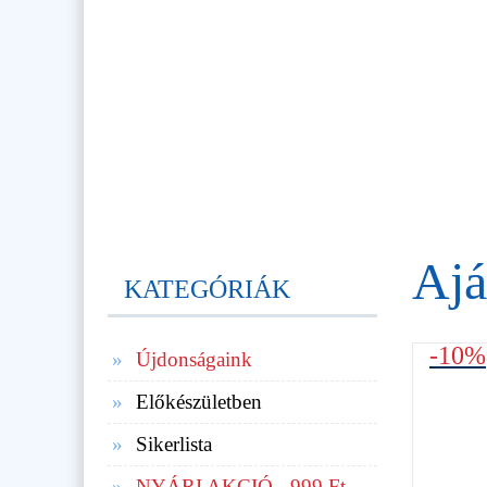
Ajá
KATEGÓRIÁK
-10%
Újdonságaink
Előkészületben
Sikerlista
NYÁRI AKCIÓ - 999 Ft-