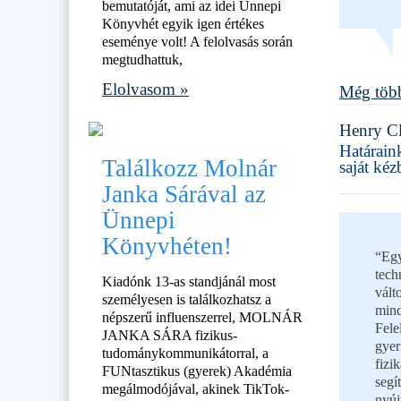
bemutatóját, ami az idei Ünnepi
Könyvhét egyik igen értékes
eseménye volt! A felolvasás során
megtudhattuk,
Elolvasom »
Még több
Henry C
Határain
Találkozz Molnár
saját kéz
Janka Sárával az
Ünnepi
Könyvhéten!
“Egy
tech
Kiadónk 13-as standjánál most
vált
személyesen is találkozhatsz a
mind
népszerű influenszerrel, MOLNÁR
Fele
JANKA SÁRA fizikus-
gyer
tudománykommunikátorral, a
fizi
FUNtasztikus (gyerek) Akadémia
segí
megálmodójával, akinek TikTok-
nyúj