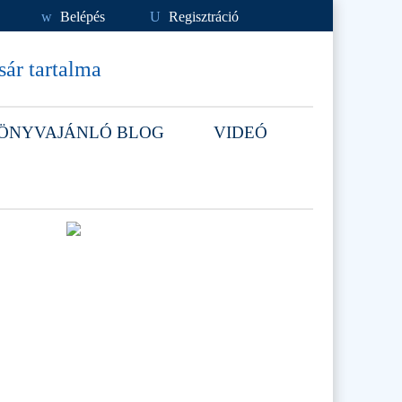
w
Belépés
U
Regisztráció
ár tartalma
ÖNYVAJÁNLÓ BLOG
VIDEÓ