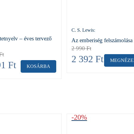
C. S. Lewis
:
tetnyelv – éves tervező
Az emberiség felszámolása
2 990
Ft
Ft
2 392
Ft
MEGNÉZ
91
Ft
KOSÁRBA
-20%