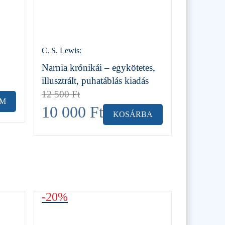
C. S. Lewis
:
Narnia krónikái – egykötetes,
illusztrált, puhatáblás kiadás
12 500
Ft
EM
10 000
Ft
KOSÁRBA
-20%