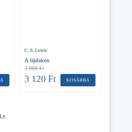
C. S. Lewis
:
A fájdalom
3 900
Ft
3 120
Ft
BA
KOSÁRBA
t »