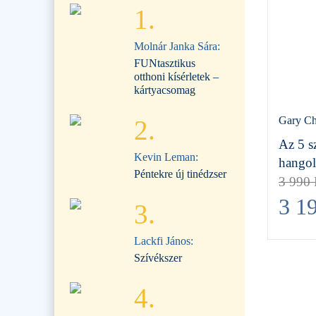
1.
Molnár Janka Sára:
FUNtasztikus
otthoni kísérletek –
kártyacsomag
Gary C
2.
Az 5 s
Kevin Leman:
hango
Péntekre új tinédzser
3 990
3 1
3.
Lackfi János:
Szívékszer
4.