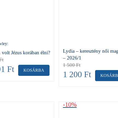
wley
:
Lydia – keresztény női ma
 volt Jézus korában élni?
– 2026/1
Ft
1 500
Ft
91
Ft
KOSÁRBA
1 200
Ft
KOSÁR
-10%