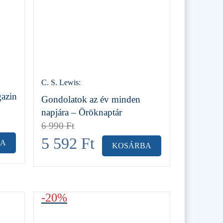
C. S. Lewis
:
gazin
Gondolatok az év minden
napjára – Öröknaptár
6 990
Ft
5 592
Ft
BA
KOSÁRBA
-20%