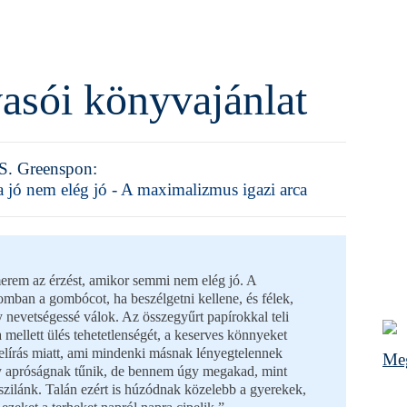
asói könyvajánlat
S. Greenspon:
 jó nem elég jó - A maximalizmus igazi arca
erem az érzést, amikor semmi nem elég jó. A
omban a gombócot, ha beszélgetni kellene, és félek,
 nevetségessé válok. Az összegyűrt papírokkal teli
 mellett ülés tehetetlenségét, a keserves könnyeket
elírás miatt, ami mindenki másnak lényegtelennek
Meg
 apróságnak tűnik, de bennem úgy megakad, mint
szilánk. Talán ezért is húzódnak közelebb a gyerekek,