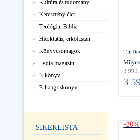
Kultúra és tudomány
Keresztény élet
Teológia, Biblia
Hitoktatás, erkölcstan
Könyvcsomagok
Tim Do
Milyen
Lydia magazin
3 990
E-könyv
3 5
E-hangoskönyv
-20%
SIKERLISTA