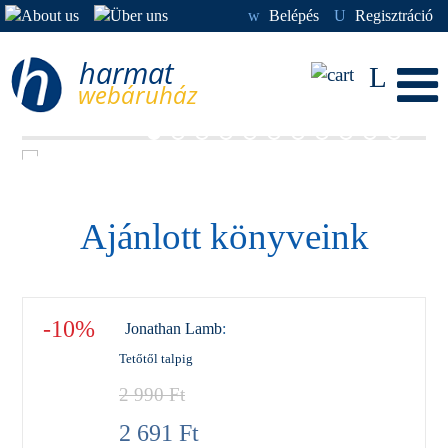
w
Belépés
U
Regisztráció
L
Ajánlott könyveink
-10%
Jonathan Lamb
:
Tetőtől talpig
2 990
Ft
2 691
Ft