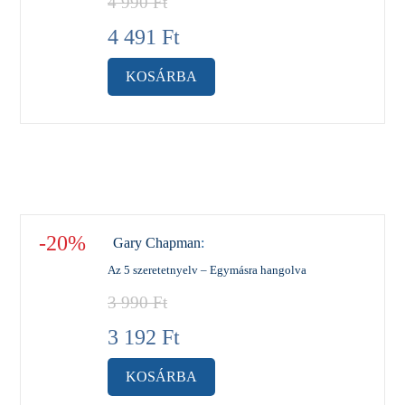
4 990
Ft
4 491
Ft
KOSÁRBA
-20%
Gary Chapman
:
Az 5 szeretetnyelv – Egymásra hangolva
3 990
Ft
3 192
Ft
KOSÁRBA