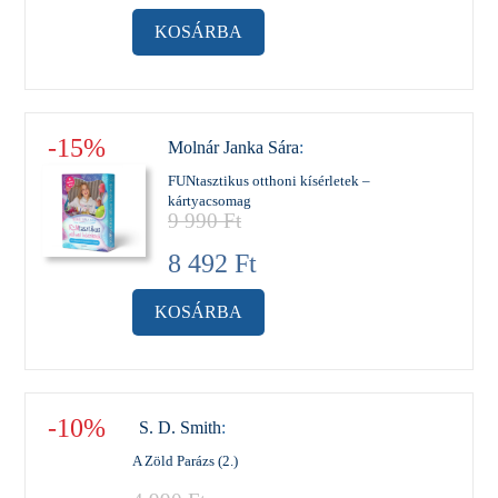
KOSÁRBA
-15%
Molnár Janka Sára
:
FUNtasztikus otthoni kísérletek –
kártyacsomag
9 990
Ft
8 492
Ft
KOSÁRBA
-10%
S. D. Smith
:
A Zöld Parázs (2.)