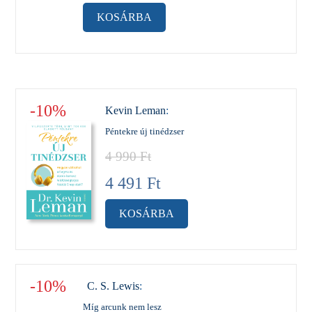
KOSÁRBA
-10%
Kevin Leman
:
Péntekre új tinédzser
4 990
Ft
4 491
Ft
KOSÁRBA
-10%
C. S. Lewis
:
Míg arcunk nem lesz