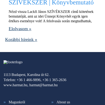
SZÍVÉKSZER | Könyvbemutató
Nézd vissza Lackfi János SZÍVÉKSZER című kötetének
bemutatóját, ami az idei Ünnepi Könyvhét egyik igen
értékes eseménye volt! A felolvasás során megtudhattuk,
Elolvasom »
Korábbi híreink »
1113 Budapest, Karolina út 62.
Telefon: +36 1 466-9896, +36 1 365-2636
www.harmat.hu,
harmat@harmat.hu
Magunkról
About us