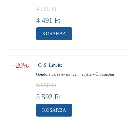
4 990
Ft
4 491
Ft
KOSÁRBA
-20%
C. S. Lewis
:
Gondolatok az év minden napjára – Öröknaptár
6 990
Ft
5 592
Ft
KOSÁRBA