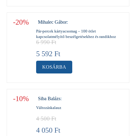
-20%
Mihalec Gábor
:
Pár-percek kártyacsomag – 100 ötlet
kapcsolatmélyítő beszélgetésekhez és randikhoz
6 990
Ft
5 592
Ft
KOSÁRBA
-10%
Siba Balázs
:
Változáskalauz
4 500
Ft
4 050
Ft