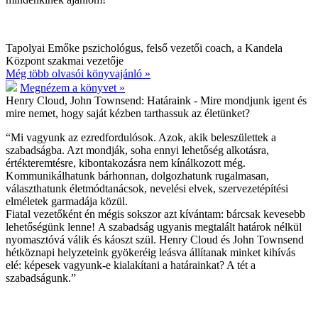
Tapolyai Emőke pszichológus, felső vezetői coach, a Kandela
Központ szakmai vezetője
Még több olvasói könyvajánló »
Megnézem a könyvet »
Henry Cloud, John Townsend:
Határaink - Mire mondjunk igent és
mire nemet, hogy saját kézben tarthassuk az életünket?
“Mi vagyunk az ezredfordulósok. Azok, akik beleszülettek a
szabadságba. Azt mondják, soha ennyi lehetőség alkotásra,
értékteremtésre, kibontakozásra nem kínálkozott még.
Kommunikálhatunk bárhonnan, dolgozhatunk rugalmasan,
választhatunk életmódtanácsok, nevelési elvek, szervezetépítési
elméletek garmadája közül.
Fiatal vezetőként én mégis sokszor azt kívántam: bárcsak kevesebb
lehetőségünk lenne! A szabadság ugyanis megtalált határok nélkül
nyomasztóvá válik és káoszt szül. Henry Cloud és John Townsend
hétköznapi helyzeteink gyökeréig leásva állítanak minket kihívás
elé: képesek vagyunk-e kialakítani a határainkat? A tét a
szabadságunk.”