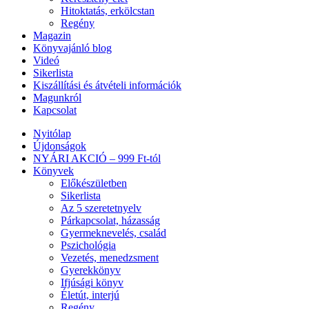
Hitoktatás, erkölcstan
Regény
Magazin
Könyvajánló blog
Videó
Sikerlista
Kiszállítási és átvételi információk
Magunkról
Kapcsolat
Nyitólap
Újdonságok
NYÁRI AKCIÓ – 999 Ft-tól
Könyvek
Előkészületben
Sikerlista
Az 5 szeretetnyelv
Párkapcsolat, házasság
Gyermeknevelés, család
Pszichológia
Vezetés, menedzsment
Gyerekkönyv
Ifjúsági könyv
Életút, interjú
Regény