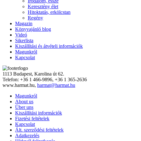
Irodalom, esszé
Keresztény élet
Hitoktatás, erkölcstan
Regény
Magazin
Könyvajánló blog
Videó
Sikerlista
Kiszállítási és átvételi információk
Magunkról
Kapcsolat
1113 Budapest, Karolina út 62.
Telefon: +36 1 466-9896, +36 1 365-2636
www.harmat.hu,
harmat@harmat.hu
Magunkról
About us
Über uns
Kiszállítási információk
Fizetési feltételek
Kapcsolat
Ált. szerződési feltételek
Adatkezelés