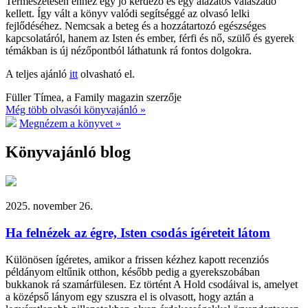
Természetesen ehhez egy jó kérdező és egy alázatos válaszadó
kellett. Így vált a könyv valódi segítséggé az olvasó lelki
fejlődéséhez. Nemcsak a beteg és a hozzátartozó egészséges
kapcsolatáról, hanem az Isten és ember, férfi és nő, szülő és gyerek
témákban is új nézőpontból láthatunk rá fontos dolgokra.
A teljes ajánló
itt
olvasható el.
Füller Tímea, a Family magazin szerzője
Még több olvasói könyvajánló »
Megnézem a könyvet »
Könyvajánló blog
2025. november 26.
Ha felnézek az égre, Isten csodás ígéreteit látom
Különösen ígéretes, amikor a frissen kézhez kapott recenziós
példányom eltűnik otthon, később pedig a gyerekszobában
bukkanok rá szamárfülesen. Ez történt A Hold csodáival is, amelyet
a középső lányom egy szuszra el is olvasott, hogy aztán a