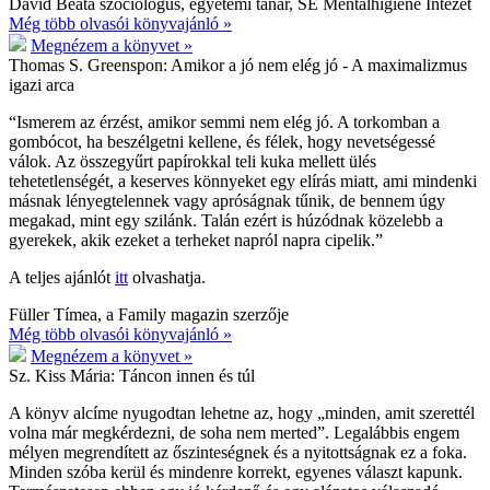
Dávid Beáta szociológus, egyetemi tanár, SE Mentálhigiéné Intézet
Még több olvasói könyvajánló »
Megnézem a könyvet »
Thomas S. Greenspon:
Amikor a jó nem elég jó - A maximalizmus
igazi arca
“Ismerem az érzést, amikor semmi nem elég jó. A torkomban a
gombócot, ha beszélgetni kellene, és félek, hogy nevetségessé
válok. Az összegyűrt papírokkal teli kuka mellett ülés
tehetetlenségét, a keserves könnyeket egy elírás miatt, ami mindenki
másnak lényegtelennek vagy apróságnak tűnik, de bennem úgy
megakad, mint egy szilánk. Talán ezért is húzódnak közelebb a
gyerekek, akik ezeket a terheket napról napra cipelik.”
A teljes ajánlót
itt
olvashatja.
Füller Tímea, a Family magazin szerzője
Még több olvasói könyvajánló »
Megnézem a könyvet »
Sz. Kiss Mária:
Táncon innen és túl
A könyv alcíme nyugodtan lehetne az, hogy „minden, amit szerettél
volna már megkérdezni, de soha nem merted”. Legalábbis engem
mélyen megrendített az őszinteségnek és a nyitottságnak ez a foka.
Minden szóba kerül és mindenre korrekt, egyenes választ kapunk.