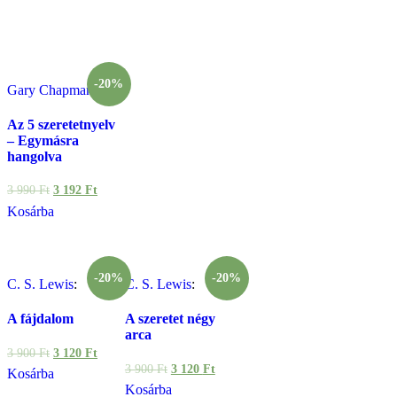
-20%
Gary Chapman
:
Az 5 szeretetnyelv
– Egymásra
hangolva
3 990
Ft
3 192
Ft
Kosárba
-20%
-20%
C. S. Lewis
:
C. S. Lewis
:
A fájdalom
A szeretet négy
arca
3 900
Ft
3 120
Ft
3 900
Ft
3 120
Ft
Kosárba
Kosárba