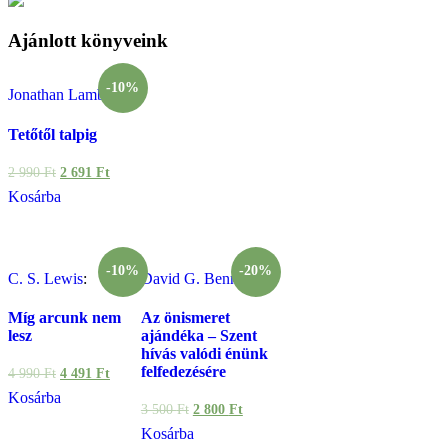
Ajánlott könyveink
-10%
Jonathan Lamb
:
Tetőtől talpig
2 990
Ft
2 691
Ft
Kosárba
-10%
-20%
C. S. Lewis
:
David G. Benner
:
Míg arcunk nem
Az önismeret
lesz
ajándéka – Szent
hívás valódi énünk
felfedezésére
4 990
Ft
4 491
Ft
Kosárba
3 500
Ft
2 800
Ft
Kosárba