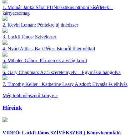
1.
Molnár Janka Sára:
FUNtasztikus otthoni kísérletek –
kártyacsomag
2.
Kevin Leman:
Péntekre új tinédzser
3.
Lackfi János:
Szívékszer
4.
Nyári Attila - Baji Péter:
Istenről filter nélkül
5.
Mihalec Gábor:
Pár-percek a világ körül
6.
Gary Chapman:
Az 5 szeretetnyelv – Egymásra hangolva
7.
Timothy Keller - Katherine Leary Alsdorf:
Hivatás és elhívás
Még több népszerű könyv »
Híreink
VIDEÓ: Lackfi János SZÍVÉKSZER | Könyvbemutató