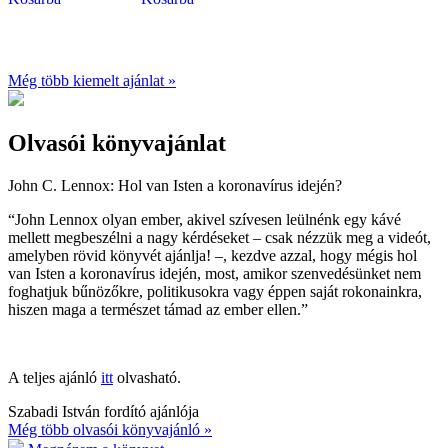
Még több kiemelt ajánlat »
Olvasói könyvajánlat
John C. Lennox:
Hol van Isten a koronavírus idején?
“John Lennox olyan ember, akivel szívesen leülnénk egy kávé
mellett megbeszélni a nagy kérdéseket – csak nézzük meg a videót,
amelyben rövid könyvét ajánlja! –, kezdve azzal, hogy mégis hol
van Isten a koronavírus idején, most, amikor szenvedésünket nem
foghatjuk bűnözőkre, politikusokra vagy éppen saját rokonainkra,
hiszen maga a természet támad az ember ellen.”
A teljes ajánló
itt
olvasható.
Szabadi István fordító ajánlója
Még több olvasói könyvajánló »