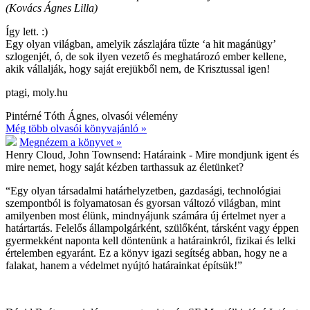
(Kovács Ágnes Lilla)
Így lett. :)
Egy olyan világban, amelyik zászlajára tűzte ‘a hit magánügy’
szlogenjét, ó, de sok ilyen vezető és meghatározó ember kellene,
akik vállalják, hogy saját erejükből nem, de Krisztussal igen!
ptagi, moly.hu
Pintérné Tóth Ágnes, olvasói vélemény
Még több olvasói könyvajánló »
Megnézem a könyvet »
Henry Cloud, John Townsend:
Határaink - Mire mondjunk igent és
mire nemet, hogy saját kézben tarthassuk az életünket?
“Egy olyan társadalmi határhelyzetben, gazdasági, technológiai
szempontból is folyamatosan és gyorsan változó világban, mint
amilyenben most élünk, mindnyájunk számára új értelmet nyer a
határtartás. Felelős állampolgárként, szülőként, társként vagy éppen
gyermekként naponta kell döntenünk a határainkról, fizikai és lelki
értelemben egyaránt. Ez a könyv igazi segítség abban, hogy ne a
falakat, hanem a védelmet nyújtó határainkat építsük!”