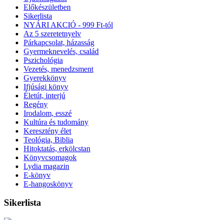
Előkészületben
Sikerlista
NYÁRI AKCIÓ - 999 Ft-tól
Az 5 szeretetnyelv
Párkapcsolat, házasság
Gyermeknevelés, család
Pszichológia
Vezetés, menedzsment
Gyerekkönyv
Ifjúsági könyv
Életút, interjú
Regény
Irodalom, esszé
Kultúra és tudomány
Keresztény élet
Teológia, Biblia
Hitoktatás, erkölcstan
Könyvcsomagok
Lydia magazin
E-könyv
E-hangoskönyv
Sikerlista