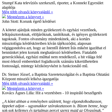
Stumpf Kata televíziós szerkesztő, riporter, a Konnekt Egyesület
alapítója
Még több olvasói könyvajánló »
Megnézem a könyvet »
John Stott:
Korunk égető kérdései
A kötetet ajánljuk minden gyülekezeti és egyházi vezetőnek,
lelkipásztoroknak, elöljáróknak, tanítóknak, és igényes gyülekezeti
tagoknak. Fontos olvasmány mindenkinek, aki a kortárs
missziológia kérdésköreiben kíván tájékozódni, alaposan
végiggondolva azt, hogy az Istentől ihletett Írás miként igazíthat el
bennünket jelen korunk meghatározó kérdéseiben. Fiatalabb
generációkkal, egyházi múlttal nem rendelkező, a hit világa felé
most érkező emberekkel foglalkozók számára kikerülhetetlen
fontosságú, mintegy kézikönyvként is funkcionáló mű.
Dr. Steiner József, a Baptista Szeretetszolgálat és a Baptista Oktatási
Központ missziói lelkész-igazgatója
Még több olvasói könyvajánló »
Megnézem a könyvet »
Kovács Ágnes Lilla:
Hit a vezetésben - 10 inspiráló beszélgetés
„A kötet abban a reményben született, hogy elgondolkodtasson,
tippeket adjon – ugyanakkor szórakoztasson is. Bízom benne, hogy
sok-sok kellemes és tartalmas percet szerez majd az Olvasónak.”