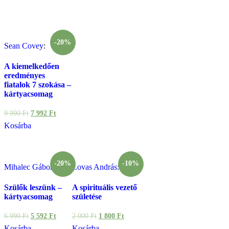
-20%
Sean Covey
:
A kiemelkedően
eredményes
fiatalok 7 szokása –
kártyacsomag
9 990
Ft
7 992
Ft
Kosárba
-20%
-10%
Mihalec Gábor
:
Lovas András
:
Szülők leszünk –
A spirituális vezető
kártyacsomag
születése
6 990
Ft
5 592
Ft
2 000
Ft
1 800
Ft
Kosárba
Kosárba