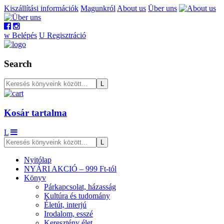
Kiszállítási információk
Magunkról
About us
Über uns
w
Belépés
U
Regisztráció
Search
Kosár tartalma
L
Nyitólap
NYÁRI AKCIÓ – 999 Ft-tól
Könyv
Párkapcsolat, házasság
Kultúra és tudomány
Életút, interjú
Irodalom, esszé
Keresztény élet