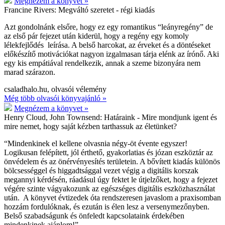
Megnézem a könyvet »
Francine Rivers:
Megváltó szeretet - régi kiadás
Azt gondolnánk elsőre, hogy ez egy romantikus “leányregény” de
az első pár fejezet után kiderül, hogy a regény egy komoly
lélekfejlődés leírása. A belső harcokat, az érveket és a döntéseket
előkészítő motivációkat nagyon izgalmasan tárja elénk az írónő. Aki
egy kis empátiával rendelkezik, annak a szeme bizonyára nem
marad szárazon.
csaladhalo.hu, olvasói vélemény
Még több olvasói könyvajánló »
Megnézem a könyvet »
Henry Cloud, John Townsend:
Határaink - Mire mondjunk igent és
mire nemet, hogy saját kézben tarthassuk az életünket?
“Mindenkinek el kellene olvasnia négy-öt évente egyszer!
Logikusan felépített, jól érthető, gyakorlatias és józan eszköztár az
önvédelem és az önérvényesítés területein. A bővített kiadás különös
bölcsességgel és higgadtsággal vezet végig a digitális korszak
megannyi kérdésén, ráadásul úgy fektet le útjelzőket, hogy a fejezet
végére szinte vágyakozunk az egészséges digitális eszközhasználat
után. A könyvet évtizedek óta rendszeresen javaslom a praxisomban
hozzám fordulóknak, és ezután is élen lesz a versenymezőnyben.
Belső szabadságunk és önfeledt kapcsolataink érdekében
mindenkinek ajánlom!”