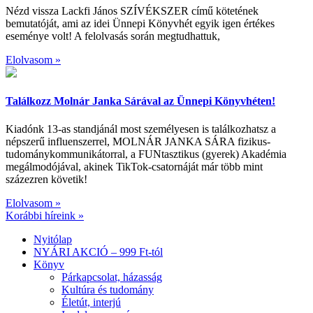
Nézd vissza Lackfi János SZÍVÉKSZER című kötetének
bemutatóját, ami az idei Ünnepi Könyvhét egyik igen értékes
eseménye volt! A felolvasás során megtudhattuk,
Elolvasom »
Találkozz Molnár Janka Sárával az Ünnepi Könyvhéten!
Kiadónk 13-as standjánál most személyesen is találkozhatsz a
népszerű influenszerrel, MOLNÁR JANKA SÁRA fizikus-
tudománykommunikátorral, a FUNtasztikus (gyerek) Akadémia
megálmodójával, akinek TikTok-csatornáját már több mint
százezren követik!
Elolvasom »
Korábbi híreink »
Nyitólap
NYÁRI AKCIÓ – 999 Ft-tól
Könyv
Párkapcsolat, házasság
Kultúra és tudomány
Életút, interjú