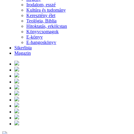
Irodalom, esszé
Kultúra és tudomány
Keresztény élet
Teológia, Biblia
Hitoktatás, erkölcstan
Könyvcsomagok
E-könyv
E-hangoskönyv
Sikerlista
Magazin