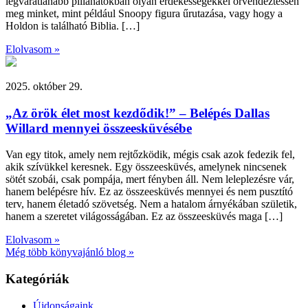
legváratlanabb pillanatokban olyan érdekességekkel örvendeztessen
meg minket, mint például Snoopy figura űrutazása, vagy hogy a
Holdon is található Biblia. […]
Elolvasom »
2025. október 29.
„Az örök élet most kezdődik!” – Belépés Dallas
Willard mennyei összeesküvésébe
Van egy titok, amely nem rejtőzködik, mégis csak azok fedezik fel,
akik szívükkel keresnek. Egy összeesküvés, amelynek nincsenek
sötét szobái, csak pompája, mert fényben áll. Nem leleplezésre vár,
hanem belépésre hív. Ez az összeesküvés mennyei és nem pusztító
terv, hanem életadó szövetség. Nem a hatalom árnyékában születik,
hanem a szeretet világosságában. Ez az összeesküvés maga […]
Elolvasom »
Még több könyvajánló blog »
Kategóriák
Újdonságaink