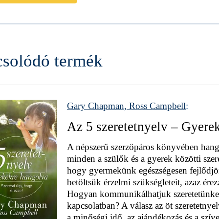
solódó termék
Gary Chapman, Ross Campbell
:
Az 5 szeretetnyelv – Gyere
A népszerű szerzőpáros könyvében hang
minden a szülők és a gyerek közötti sze
hogy gyermekünk egészségesen fejlődjön
betöltsük érzelmi szükségleteit, azaz ére
Hogyan kommunikálhatjuk szeretetünke
kapcsolatban? A válasz az öt szeretetnyelv
a minőségi idő, az ajándékozás és a szív