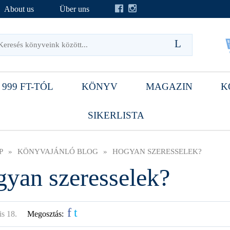
About us
Über uns
 999 FT-TÓL
KÖNYV
MAGAZIN
K
SIKERLISTA
P
»
KÖNYVAJÁNLÓ BLOG
»
HOGYAN SZERESSELEK?
yan szeresselek?
f
t
is 18.
Megosztás: