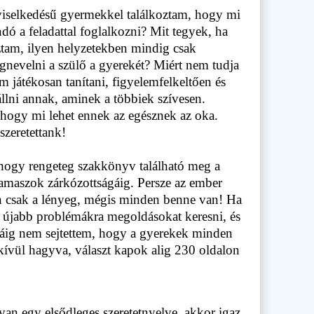
viselkedésű gyermekkel találkoztam, hogy mi
 a feladattal foglalkozni? Mit tegyek, ha
tam, ilyen helyzetekben mindig csak
evelni a szülő a gyerekét? Miért nem tudja
m játékosan tanítani, figyelemfelkeltően és
llni annak, aminek a többiek szívesen.
 hogy mi lehet ennek az egésznek az oka.
szeretettank!
 hogy rengeteg szakkönyv található meg a
 kamaszok zárkózottságáig. Persze az ember
en csak a lényeg, mégis minden benne van! Ha
 újabb problémákra megoldásokat keresni, és
Máig nem sejtettem, hogy a gyerekek minden
 kívül hagyva, választ kapok alig 230 oldalon
an egy elsődleges szeretetnyelve, akkor igaz