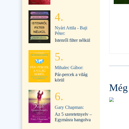
4.
Nyári Attila - Baji
Péter:
Istenről filter nélkül
5.
Mihalec Gábor:
Pár-percek a világ
körül
Még 
6.
Gary Chapman:
Az 5 szeretetnyelv –
Egymásra hangolva