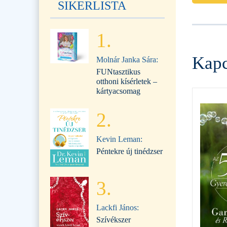
SIKERLISTA
1.
Kapc
Molnár Janka Sára:
FUNtasztikus
otthoni kísérletek –
kártyacsomag
2.
Kevin Leman:
Péntekre új tinédzser
3.
Lackfi János:
Szívékszer