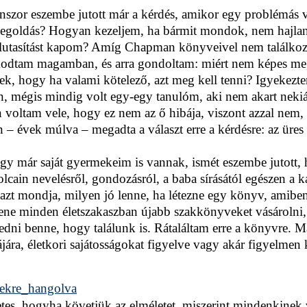
nszor eszembe jutott már a kérdés, amikor egy problémás 
megoldás? Hogyan kezeljem, ha bármit mondok, nem hajlandó
elutasítást kapom? Amíg Chapman könyveivel nem találkoz
odtam magamban, és arra gondoltam: miért nem képes megn
ek, hogy ha valami kötelező, azt meg kell tenni? Igyekezte
n, mégis mindig volt egy-egy tanulóm, aki nem akart nekiá
n voltam vele, hogy ez nem az ő hibája, viszont azzal nem,
– évek múlva – megadta a választ erre a kérdésre: az üres 
gy már saját gyermekeim is vannak, ismét eszembe jutott,
olcain nevelésről, gondozásról, a baba sírásától egészen a
 azt mondja, milyen jó lenne, ha létezne egy könyv, amib
ene minden életszakaszban újabb szakkönyveket vásárolni,
dni benne, hogy találunk is. Rátaláltam erre a könyvre. 
jára, életkori sajátosságokat figyelve vagy akár figyelmen
tes, hogyha követjük az elméletet, miszerint mindenkinek v