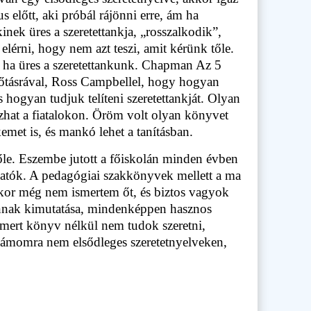
 előtt, aki próbál rájönni erre, ám ha
nek üres a szeretettankja, „rosszalkodik”,
lérni, hogy nem azt teszi, amit kérünk tőle.
, ha üres a szeretettankunk. Chapman Az 5
zőtásrával, Ross Campbellel, hogy hogyan
hogyan tudjuk telíteni szeretettankját. Olyan
mazhat a fiatalokon. Öröm volt olyan könyvet
met is, és mankó lehet a tanításban.
őle. Eszembe jutott a főiskolán minden évben
lgatók. A pedagógiai szakkönyvek mellett a ma
kor még nem ismertem őt, és biztos vagyok
 annak kimutatása, mindenképpen hasznos
 mert könyv nélkül nem tudok szeretni,
számomra nem elsődleges szeretetnyelveken,