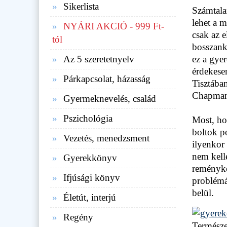
Sikerlista
Számtala
lehet a 
NYÁRI AKCIÓ - 999 Ft-
csak az 
tól
bosszank
Az 5 szeretetnyelv
ez a gyer
érdekese
Párkapcsolat, házasság
Tisztába
Chapman 
Gyermeknevelés, család
Pszichológia
Most, ho
boltok p
Vezetés, menedzsment
ilyenkor
nem kell
Gyerekkönyv
reményke
Ifjúsági könyv
problémá
belül.
Életút, interjú
Regény
Természe