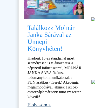
Találkozz Molnár
Janka Sárával az
Ünnepi
Könyvhéten!
Kiadónk 13-as standjánál most
személyesen is találkozhatsz a
népszerű influenszerrel, MOLNÁR
JANKA SÁRA fizikus-
tudománykommunikátorral, a
FUNtasztikus (gyerek) Akadémia
megálmodójával, akinek TikTok-
csatornáját már több mint százezren
követik!
Elolvasom »