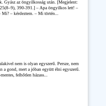
k. Gyász az öngyilkosság után. [Megjelent:
25(8–9), 390-391.] – Apa öngyilkos lett! –
 Mi? – kérdeztem. – Mi történ...
valakivel nem is olyan egyszerű. Persze, nem
an a gond, mert a jóban együtt élni egyszerű.
mentes, felhőtlen házass...