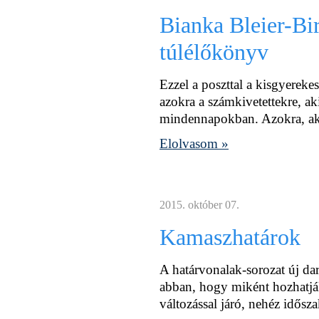
Bianka Bleier-Bir
túlélőkönyv
Ezzel a poszttal a kisgyerek
azokra a számkivetettekre, ak
mindennapokban. Azokra, ak
Elolvasom »
2015. október 07.
Kamaszhatárok
A határvonalak-sorozat új dar
abban, hogy miként hozhatjá
változással járó, nehéz idősza