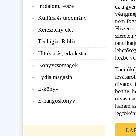
Irodalom, esszé
ez a gyer
végigmegy
Kultúra és tudomány
nem foga
Hiszen s
Keresztény élet
szeretet
Teológia, Biblia
tanulhat
lehetőség
Hitoktatás, erkölcstan
kézbe ve
Könyvcsomagok
Tanítóké
levásáro
Lydia magazin
divatos 
E-könyv
benne, h
olvasmán
E-hangoskönyv
hanem az
legfőkép
LA