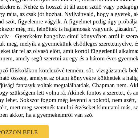
ekekre is. Nehéz és hosszú út áll azon szülő vagy pedagógus
 rajta, az csak jót hozhat. Nyilvánvaló, hogy a gyerek, aki
d szót, figyelemre vágyik. A figyelmet pedig úgy próbálja e
okszor még mi, felnőttek is hajlamosak vagyunk „lázadni”
nyelv – Gyerekekre hangolva című könyvében arról ír szer
juk meg, melyik a gyermekünk elsődleges szeretetnyelve, és 
eket tár fel az olvasó előtt, amit kortól függetlenül alkal
nnem, amely segít szeretni az egy és a három éves gyermeke
pző főiskolákon kötelezővé tenném, sőt, vizsgáztatnék bel
lható összeg, amelyet az ottani könyvekre költhettek a hal
ifjúsági fantasyk voltak megtalálhatóak, Chapman nem. Ak
ogy szükségem lett volna rá. Akinek fontos a szeretet, és
y lehet. Sokszor fogom még levenni a polcról, nem azért,
ért, mert meg szeretnék tanulni érzéseket kimutatni más, 
pen akkor, ha a gyermekeimről van szó.
POZZON BELE