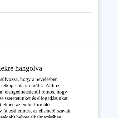
kekre hangolva
súlyozza, hogy a nevelésben
retetkapcsolaton múlik. Ahhoz,
, elengedhetetlenül fontos, hogy
zze szeretetünket és elfogadásunkat.
t ebben az emberformáló
 (a testi érintés, az elismerő szavak,
ességek) helyes alkalmazásában