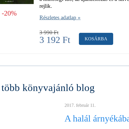
rejlik.
-20%
Részletes adatlap »
3 990
Ft
3 192
Ft
KOSÁRBA
több könyvajánló blog
2017. február 11.
A halál árnyékáb