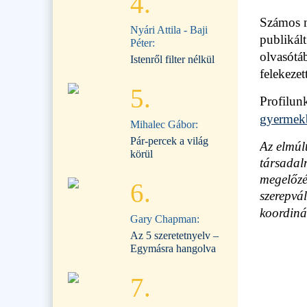
4.
Számos m
Nyári Attila - Baji
publikál
Péter:
olvasótá
Istenről filter nélkül
felekezet
5.
Profilun
gyermek
Mihalec Gábor:
Pár-percek a világ
Az elmúl
körül
társadalm
megelőzé
6.
szerepvá
koordiná
Gary Chapman:
Az 5 szeretetnyelv –
Egymásra hangolva
7.