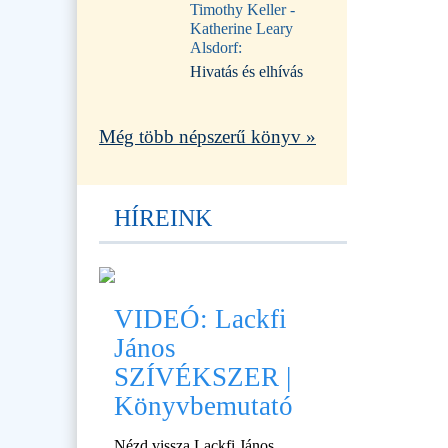
Timothy Keller -
Katherine Leary
Alsdorf:
Hivatás és elhívás
Még több népszerű könyv »
HÍREINK
VIDEÓ: Lackfi
János
SZÍVÉKSZER |
Könyvbemutató
Nézd vissza Lackfi János