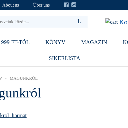
About us
Über uns
Kos
 999 FT-TÓL
KÖNYV
MAGAZIN
K
SIKERLISTA
P
»
MAGUNKRÓL
gunkról