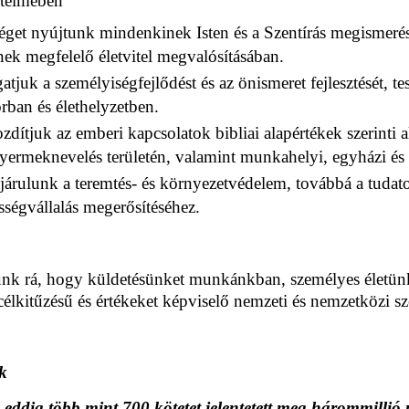
telmében
séget nyújtunk mindenkinek Isten és a Szentírás megismerésé
nek megfelelő életvitel megvalósításában.
atjuk a személyiségfejlődést és az önismeret fejlesztését, 
orban és élethelyzetben.
zdítjuk az emberi kapcsolatok bibliai alapértékek szerinti al
gyermeknevelés területén, valamint munkahelyi, egyházi és
járulunk a teremtés- és környezetvédelem, továbbá a tudato
ősségvállalás megerősítéséhez.
nk rá, hogy küldetésünket munkánkban, személyes életün
célkitűzésű és értékeket képviselő nemzeti és nemzetközi sz
k
eddig több mint 700 kötetet jelentetett meg
hárommillió 