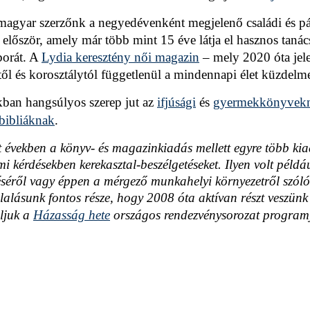
agyar szerzőnk a negyedévenként megjelenő családi és pá
t először, amely már több mint 15 éve látja el hasznos tan
borát. A
Lydia keresztény női magazin
– mely 2020 óta je
től és korosztálytól függetlenül a mindennapi élet küzdelmei
kban hangsúlyos szerep jut az
ifjúsági
és
gyermekkönyvek
bibliáknak
.
t években a könyv- és magazinkiadás mellett egyre több ki
i kérdésekben kerekasztal-beszélgetéseket. Ilyen volt példá
séről vagy éppen a mérgező munkahelyi környezetről szól
llalásunk fontos része, hogy 2008 óta
aktívan részt veszü
ljuk a
Házasság hete
országos rendezvénysorozat programj