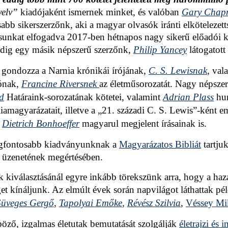
yelv”
kiadójaként ismernek minket, és valóban
Gary Chap
abb sikerszerzőnk, aki a magyar olvasók iránti elkötelezet
unkat elfogadva 2017-ben hétnapos nagy sikerű előadói k
dig egy másik népszerű szerzőnk,
Philip Yancey
látogatott
gondozza a Narnia krónikái írójának,
C. S. Lewisnak
,
vala
ónak,
Francine Riversnek
az életműsorozatát. Nagy népsz
d
Határaink-sorozatának kötetei, valamint
Adrian Plass
hum
iamagyarázatait, illetve a „21. századi C. S. Lewis”-ként e
k
Dietrich Bonhoeffer
magyarul megjelent írásainak is.
egfontosabb kiadványunknak a
Magyarázatos Bibliát
tartjuk
s üzenetének megértésében.
k kiválasztásánál egyre inkább törekszünk arra, hogy a haz
get kínáljunk. Az elmúlt évek során napvilágot láthattak pé
Süveges Gergő
,
Tapolyai Emőke
,
Révész Szilvia
,
Véssey Mi
öző, izgalmas életutak bemutatását szolgálják
életrajzi és i