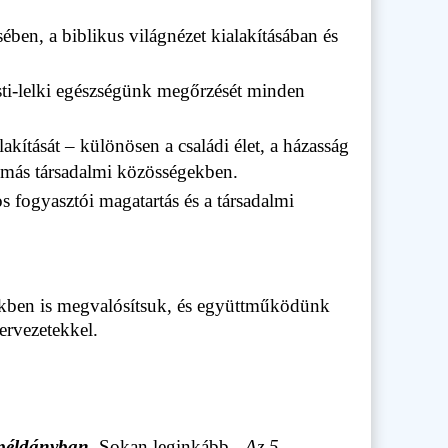
ben, a biblikus világnézet kialakításában és
testi-lelki egészségünk megőrzését minden
akítását – különösen a családi élet, a házasság
 más társadalmi közösségekben.
s fogyasztói magatartás és a társadalmi
kben is megvalósítsuk, és együttműködünk
ervezetekkel.
példányban.
Sokan leginkább
„Az 5