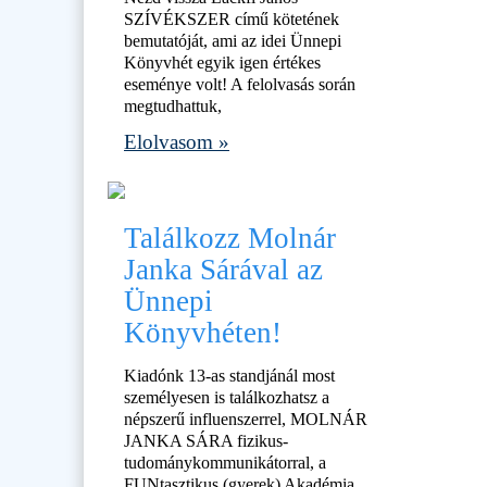
SZÍVÉKSZER című kötetének
bemutatóját, ami az idei Ünnepi
Könyvhét egyik igen értékes
eseménye volt! A felolvasás során
megtudhattuk,
Elolvasom »
Találkozz Molnár
Janka Sárával az
Ünnepi
Könyvhéten!
Kiadónk 13-as standjánál most
személyesen is találkozhatsz a
népszerű influenszerrel, MOLNÁR
JANKA SÁRA fizikus-
tudománykommunikátorral, a
FUNtasztikus (gyerek) Akadémia