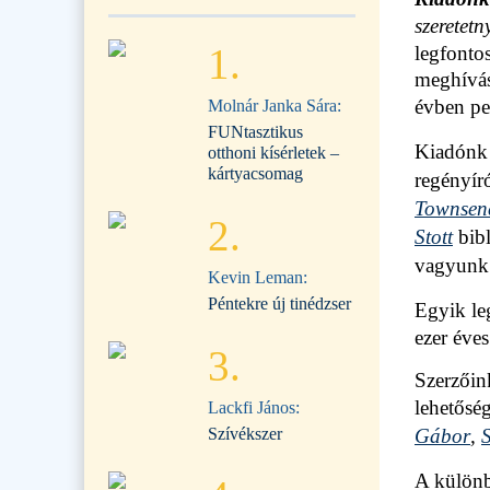
szeretetn
1.
legfontos
meghívás
évben pe
Molnár Janka Sára:
FUNtasztikus
Kiadónk 
otthoni kísérletek –
kártyacsomag
regényír
Townsen
2.
Stott
bibl
vagyun
Kevin Leman:
Péntekre új tinédzser
Egyik l
ezer éve
3.
Szerzőin
lehetősé
Lackfi János:
Szívékszer
Gábor
,
A különb