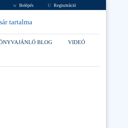
w
Belépés
U
Regisztráció
ár tartalma
ÖNYVAJÁNLÓ BLOG
VIDEÓ