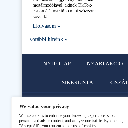
megálmodójával, akinek TikTok-
csatornáját már több mint százezren
követik!
Elolvasom »
Korábbi híreink »
NYITÓLAP
NYÁRI AKCIÓ – 
SIKERLISTA
KISZÁ
We value your privacy
1113 Budapest, Karolina út 62.
We use cookies to enhance your browsing experience, serve
personalized ads or content, and analyze our traffic. By clicking
Telefon: +36 1 466-9896, +36 
"Accept All", you consent to our use of cookies.