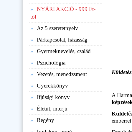
NYÁRI AKCIÓ - 999 Ft-
tól
Az 5 szeretetnyelv
Párkapcsolat, házasság
Gyermeknevelés, család
Pszichológia
Küldeté
Vezetés, menedzsment
Gyerekkönyv
A Harma
Ifjúsági könyv
képzése
Életút, interjú
Küldetés
Regény
emberrel 
Irodalom, esszé