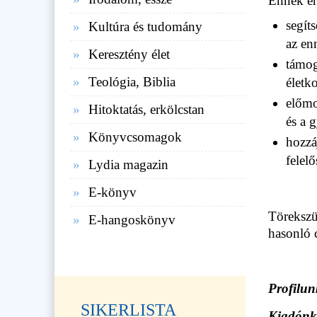
Ennek ér
segít
Kultúra és tudomány
az en
Keresztény élet
támog
Teológia, Biblia
életk
előmo
Hitoktatás, erkölcstan
és a 
Könyvcsomagok
hozzá
felel
Lydia magazin
E-könyv
Törekszü
E-hangoskönyv
hasonló 
Profilun
SIKERLISTA
Kiadónk 