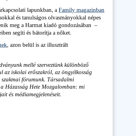
rkapcsolati lapunkban, a
Family magazinban
ácsokkal és tanulságos olvasmányokkal népes
lenik meg a Harmat kiadó gondozásában –
ben segíti és bátorítja a nőket.
nek
, azon belül is az illusztrált
adványunk mellé szerveztünk különböző
ul az iskolai erőszakról, az öngyilkosság
ó szakmai fórumunk. Társadalmi
nk a Házasság Hete Mozgalomban: mi
ait és médiamegjelenéseit.