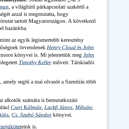
man
,
a világhírű párkapcsolati szakértő a
tségét azzal is megmutatta, hogy
örutat tartott Magyarországon. A következő
 el hazánkba.
mint az egyik legismertebb keresztény
erűségnek örvendenek
Henry Cloud
és
John
oros könyvei is. Mi jelentettük meg
John
mlegetett
Timothy Keller
műveit. Társkiadói
, amely segíti a mai olvasót a Szentírás több
ai alkotók számára is bemutatkozási
ldául
Cseri Kálmán
,
Lackfi János
,
Mihalec
klós
,
Cs. Szabó Sándor
könyvei.
nterjúkötet
eink is.