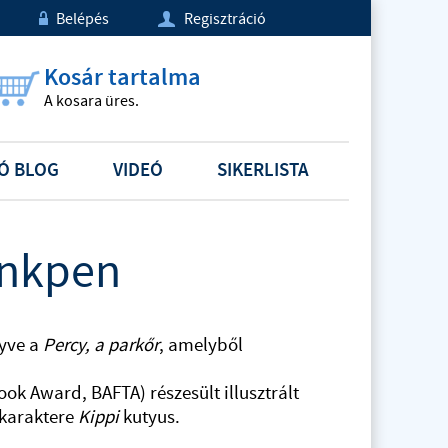
Belépés
Regisztráció
w
U
Kosár tartalma
A kosara üres.
Ó BLOG
VIDEÓ
SIKERLISTA
Inkpen
nyve a
Percy, a parkőr
, amelyből
ok Award, BAFTA) részesült illusztrált
 karaktere
Kippi
kutyus.