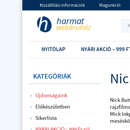
Kiszállítási információk
Magunkról
NYITÓLAP
NYÁRI AKCIÓ – 999 F
Nic
KATEGÓRIÁK
Újdonságaink
Nick But
Előkészületben
rajzfilms
Mick Ink
Sikerlista
meséskön
NYÁRI AKCIÓ - 999 Ft-tól