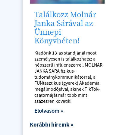
Találkozz Molnár
Janka Sárával az
Ünnepi
Könyvhéten!
Kiadónk 13-as standjánál most
személyesen is találkozhatsz a
népszerű influenszerrel, MOLNÁR
JANKA SÁRA fizikus-
tudománykommunikátorral, a
FUNtasztikus (gyerek) Akadémia
megálmodójával, akinek TikTok-
csatornáját már több mint
százezren követik!
Elolvasom »
Korábbi híreink »