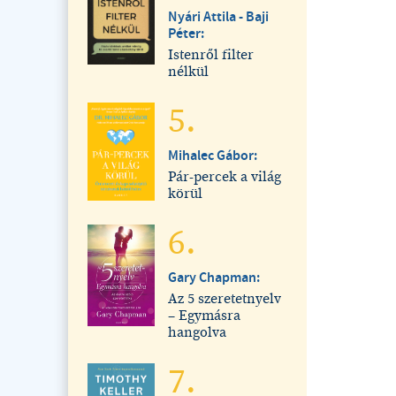
Nyári Attila - Baji
Péter:
Istenről filter
nélkül
5.
Mihalec Gábor:
Pár-percek a világ
körül
6.
Gary Chapman:
Az 5 szeretetnyelv
– Egymásra
hangolva
7.