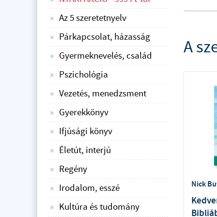
Az 5 szeretetnyelv
Párkapcsolat, házasság
A sz
Gyermeknevelés, család
Pszichológia
Vezetés, menedzsment
Gyerekkönyv
Ifjúsági könyv
Életút, interjú
Regény
Nick Bu
Irodalom, esszé
Kedve
Kultúra és tudomány
Bibli