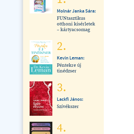
Molnár Janka Sára:
FUNtasztikus
otthoni kísérletek
– kártyacsomag
2.
Kevin Leman:
Péntekre új
tinédzser
3.
Lackfi János:
Szívékszer
4.