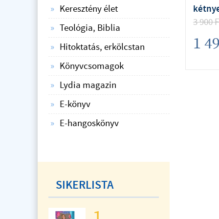
Keresztény élet
kétnye
3 900
F
Teológia, Biblia
1 4
Hitoktatás, erkölcstan
Könyvcsomagok
Lydia magazin
E-könyv
E-hangoskönyv
SIKERLISTA
1.