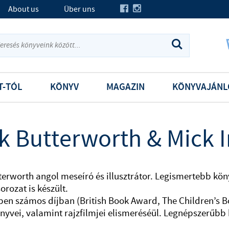
About us
Über uns
T-TÓL
KÖNYV
MAGAZIN
KÖNYVAJÁNL
k Butterworth & Mick 
terworth angol meseíró és illusztrátor. Legismertebb kö
orozat is készült.
pen számos díjban (British Book Award, The Children’s Bo
yvei, valamint rajzfilmjei elismeréséül. Legnépszerűbb