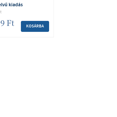
lvű kiadás
t
99
Ft
KOSÁRBA