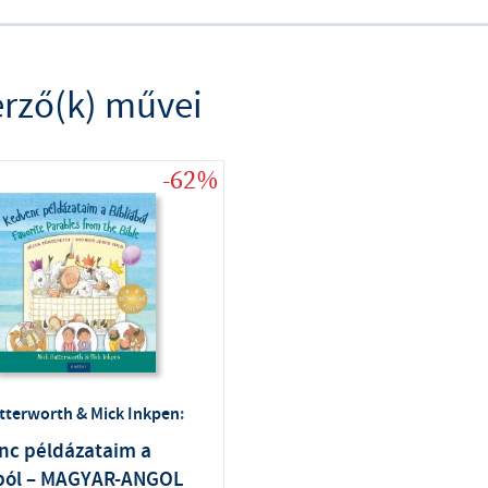
erző(k) művei
-62%
tterworth & Mick Inkpen
:
nc példázataim a
ából – MAGYAR-ANGOL