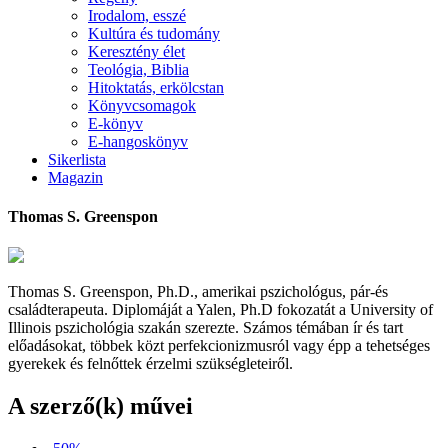
Irodalom, esszé
Kultúra és tudomány
Keresztény élet
Teológia, Biblia
Hitoktatás, erkölcstan
Könyvcsomagok
E-könyv
E-hangoskönyv
Sikerlista
Magazin
Thomas S. Greenspon
Thomas S. Greenspon, Ph.D., amerikai pszichológus, pár-és
családterapeuta. Diplomáját a Yalen, Ph.D fokozatát a University of
Illinois pszichológia szakán szerezte. Számos témában ír és tart
előadásokat, többek közt perfekcionizmusról vagy épp a tehetséges
gyerekek és felnőttek érzelmi szükségleteiről.
A szerző(k) művei