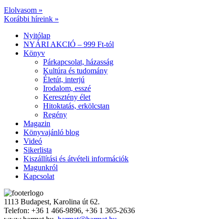
Elolvasom »
Korábbi híreink »
Nyitólap
NYÁRI AKCIÓ – 999 Ft-tól
Könyv
Párkapcsolat, házasság
Kultúra és tudomány
Életút, interjú
Irodalom, esszé
Keresztény élet
Hitoktatás, erkölcstan
Regény
Magazin
Könyvajánló blog
Videó
Sikerlista
Kiszállítási és átvételi információk
Magunkról
Kapcsolat
1113 Budapest, Karolina út 62.
Telefon: +36 1 466-9896, +36 1 365-2636