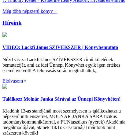
7.
Timothy Keller - Katherine Leary Alsdorf:
Hivatás és elhívás
Még több népszerű könyv »
Híreink
VIDEÓ: Lackfi János SZÍVÉKSZER | Könyvbemutató
Nézd vissza Lackfi János SZÍVÉKSZER című kötetének
bemutatóját, ami az idei Ünnepi Könyvhét egyik igen értékes
eseménye volt! A felolvasás során megtudhattuk,
Elolvasom »
Találkozz Molnár Janka Sárával az Ünnepi Könyvhéten!
Kiadónk 13-as standjánál most személyesen is találkozhatsz a
népszerű influenszerrel, MOLNÁR JANKA SÁRA fizikus-
tudománykommunikátorral, a FUNtasztikus (gyerek) Akadémia
megálmodójával, akinek TikTok-csatornáját már több mint
százezren követik!