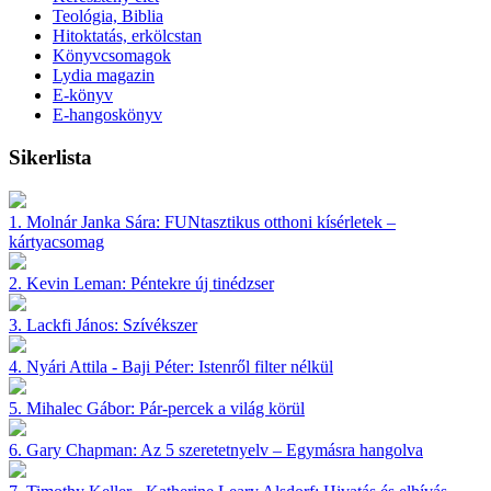
Teológia, Biblia
Hitoktatás, erkölcstan
Könyvcsomagok
Lydia magazin
E-könyv
E-hangoskönyv
Sikerlista
1.
Molnár Janka Sára:
FUNtasztikus otthoni kísérletek –
kártyacsomag
2.
Kevin Leman:
Péntekre új tinédzser
3.
Lackfi János:
Szívékszer
4.
Nyári Attila - Baji Péter:
Istenről filter nélkül
5.
Mihalec Gábor:
Pár-percek a világ körül
6.
Gary Chapman:
Az 5 szeretetnyelv – Egymásra hangolva