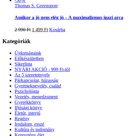
-50%
Thomas S. Greenspon
:
Amikor a jó nem elég jó – A maximalizmus igazi arca
2 990
Ft
1 499
Ft
Kosárba
Kategóriák
Újdonságaink
Előkészületben
Sikerlista
NYÁRI AKCIÓ - 999 Ft-tól
Az 5 szeretetnyelv
Párkapcsolat, házasság
Gyermeknevelés, család
Pszichológia
Vezetés, menedzsment
Gyerekkönyv
Ifjúsági könyv
Életút, interjú
Regény
Irodalom, esszé
Kultúra és tudomány
Keresztény élet