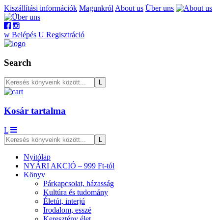
Kiszállítási információk
Magunkról
About us
Über uns
w
Belépés
U
Regisztráció
Search
Kosár tartalma
L
Nyitólap
NYÁRI AKCIÓ – 999 Ft-tól
Könyv
Párkapcsolat, házasság
Kultúra és tudomány
Életút, interjú
Irodalom, esszé
Keresztény élet