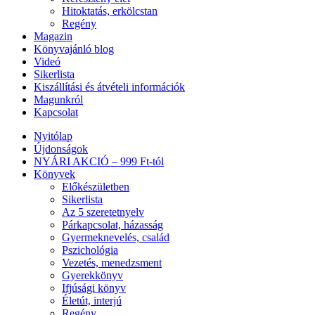
Hitoktatás, erkölcstan
Regény
Magazin
Könyvajánló blog
Videó
Sikerlista
Kiszállítási és átvételi információk
Magunkról
Kapcsolat
Nyitólap
Újdonságok
NYÁRI AKCIÓ – 999 Ft-tól
Könyvek
Előkészületben
Sikerlista
Az 5 szeretetnyelv
Párkapcsolat, házasság
Gyermeknevelés, család
Pszichológia
Vezetés, menedzsment
Gyerekkönyv
Ifjúsági könyv
Életút, interjú
Regény