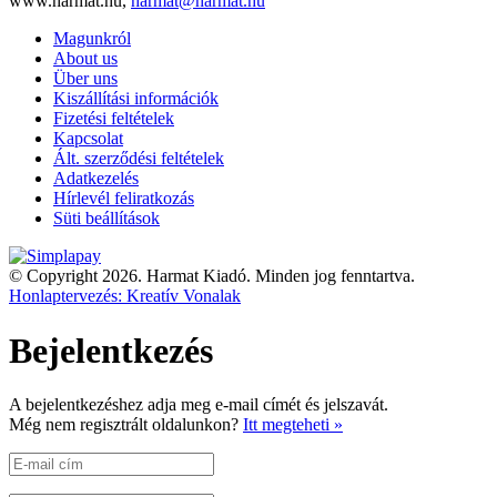
www.harmat.hu,
harmat@harmat.hu
Magunkról
About us
Über uns
Kiszállítási információk
Fizetési feltételek
Kapcsolat
Ált. szerződési feltételek
Adatkezelés
Hírlevél feliratkozás
Süti beállítások
© Copyright 2026. Harmat Kiadó. Minden jog fenntartva.
Honlaptervezés: Kreatív Vonalak
Bejelentkezés
A bejelentkezéshez adja meg e-mail címét és jelszavát.
Még nem regisztrált oldalunkon?
Itt megteheti »