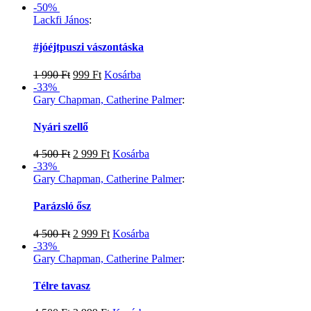
-50%
Lackfi János
:
#jóéjtpuszi vászontáska
1 990
Ft
999
Ft
Kosárba
-33%
Gary Chapman, Catherine Palmer
:
Nyári szellő
4 500
Ft
2 999
Ft
Kosárba
-33%
Gary Chapman, Catherine Palmer
:
Parázsló ősz
4 500
Ft
2 999
Ft
Kosárba
-33%
Gary Chapman, Catherine Palmer
:
Télre tavasz