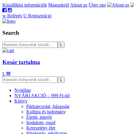
Kiszállítási információk
Magunkról
About us
Über uns
w
Belépés
U
Regisztráció
Search
Kosár tartalma
L
Nyitólap
NYÁRI AKCIÓ – 999 Ft-tól
Könyv
Párkapcsolat, házasság
Kultúra és tudomány
Életút, interjú
Irodalom, esszé
Keresztény élet
Hitoktatás, erkölcstan