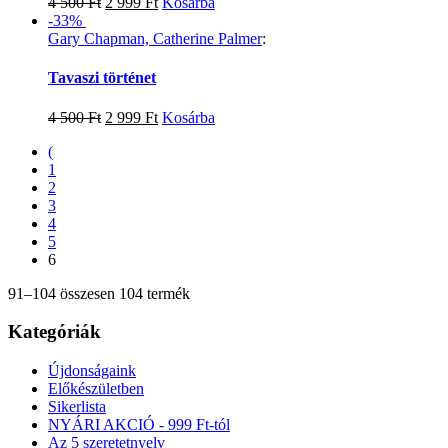
4 500
Ft
2 999
Ft
Kosárba
-33%
Gary Chapman, Catherine Palmer
:
Tavaszi történet
4 500
Ft
2 999
Ft
Kosárba
(
1
2
3
4
5
6
91–104 összesen 104 termék
Kategóriák
Újdonságaink
Előkészületben
Sikerlista
NYÁRI AKCIÓ - 999 Ft-tól
Az 5 szeretetnyelv