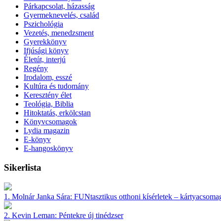
Párkapcsolat, házasság
Gyermeknevelés, család
Pszichológia
Vezetés, menedzsment
Gyerekkönyv
Ifjúsági könyv
Életút, interjú
Regény
Irodalom, esszé
Kultúra és tudomány
Keresztény élet
Teológia, Biblia
Hitoktatás, erkölcstan
Könyvcsomagok
Lydia magazin
E-könyv
E-hangoskönyv
Sikerlista
1.
Molnár Janka Sára:
FUNtasztikus otthoni kísérletek – kártyacsoma
2.
Kevin Leman:
Péntekre új tinédzser