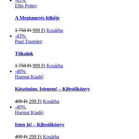
-43%
Ellis Potter
:
A Megismerés felhője
1 750
Ft
999
Ft
Kosárba
-43%
Paul Tournier
:
Titkaink
1 750
Ft
999
Ft
Kosárba
-40%
Harmat Kiadó
:
Köszönöm, Istenem! – Kifestőkönyv
499
Ft
299
Ft
Kosárba
-40%
Harmat Kiadó
:
Isten jó! – Kifestőkönyv
499
Ft
299
Ft
Kosárba