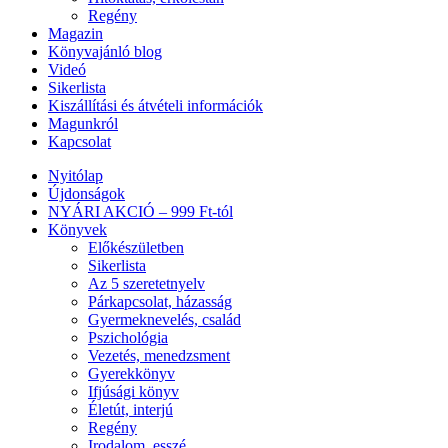
Regény
Magazin
Könyvajánló blog
Videó
Sikerlista
Kiszállítási és átvételi információk
Magunkról
Kapcsolat
Nyitólap
Újdonságok
NYÁRI AKCIÓ – 999 Ft-tól
Könyvek
Előkészületben
Sikerlista
Az 5 szeretetnyelv
Párkapcsolat, házasság
Gyermeknevelés, család
Pszichológia
Vezetés, menedzsment
Gyerekkönyv
Ifjúsági könyv
Életút, interjú
Regény
Irodalom, esszé