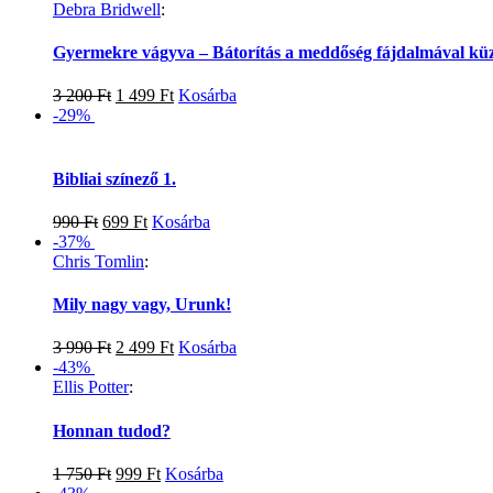
Debra Bridwell
:
Gyermekre vágyva – Bátorítás a meddőség fájdalmával k
3 200
Ft
1 499
Ft
Kosárba
-29%
Bibliai színező 1.
990
Ft
699
Ft
Kosárba
-37%
Chris Tomlin
:
Mily nagy vagy, Urunk!
3 990
Ft
2 499
Ft
Kosárba
-43%
Ellis Potter
:
Honnan tudod?
1 750
Ft
999
Ft
Kosárba