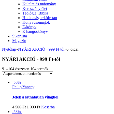
Kultúra és tudomány
Keresztény élet
Teológia, Biblia
Hitoktatás, erkölcstan
Könyvcsomagok
E-könyv
E-hangoskönyv
Sikerlista
Magazin
Nyitólap
»
NYÁRI AKCIÓ - 999 Ft-tól
»
6. oldal
NYÁRI AKCIÓ - 999 Ft-tól
91–104 összesen 104 termék
-56%
Philip Yancey
:
Jelek a láthatatlan világból
4 500
Ft
1 999
Ft
Kosárba
-53%