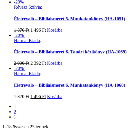
-20%
Révész Szilvia
:
Életrevaló – Bibliaismeret 5. Munkatankönyv (HA-1051)
1 870
Ft
1 496
Ft
Kosárba
-20%
Harmat Kiadó
:
Életrevaló – Bibliaismeret 6. Tanári kézikönyv (HA-1069)
2 990
Ft
2 392
Ft
Kosárba
-20%
Harmat Kiadó
:
Életrevaló – Bibliaismeret 6. Munkatankönyv (HA-1060)
1 870
Ft
1 496
Ft
Kosárba
1
2
)
1–18 összesen 25 termék