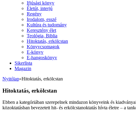
Ifjúsági könyv
Életút, interjú
Regény
Irodalom, esszé
Kultúra és tudomány
Keresztény élet
Teológia, Biblia
Hitoktatás, erkölcstan
Könyvcsomagok
E-könyv
E-hangoskönyv
Sikerlista
Magazin
Nyitólap
»
Hitoktatás, erkölcstan
Hitoktatás, erkölcstan
Ebben a kategóriában szerepelnek mindazon könyveink és kiadványaink
közoktatásban bevezetett hit- és erkölcstanoktatás hívta életre – a t