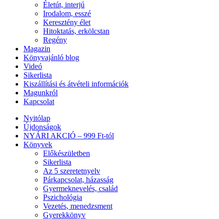
Életút, interjú
Irodalom, esszé
Keresztény élet
Hitoktatás, erkölcstan
Regény
Magazin
Könyvajánló blog
Videó
Sikerlista
Kiszállítási és átvételi információk
Magunkról
Kapcsolat
Nyitólap
Újdonságok
NYÁRI AKCIÓ – 999 Ft-tól
Könyvek
Előkészületben
Sikerlista
Az 5 szeretetnyelv
Párkapcsolat, házasság
Gyermeknevelés, család
Pszichológia
Vezetés, menedzsment
Gyerekkönyv