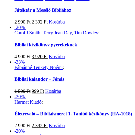
Játéktár a Mesélő Bibliához
2 990
Ft
2 392
Ft
Kosárba
-20%
Carol J Smith, Terry Jean Day, Tim Dowley
:
Bibliai kézikönyv gyerekeknek
4 900
Ft
3 920
Ft
Kosárba
-33%
Fábiánné Tenkely Noémi
:
Bibliai kalandor – Jónás
1 500
Ft
999
Ft
Kosárba
-20%
Harmat Kiadó
:
Életrevaló – Bibliaismeret 1. Tanítói kézikönyv (HA-1018)
2 990
Ft
2 392
Ft
Kosárba
-20%