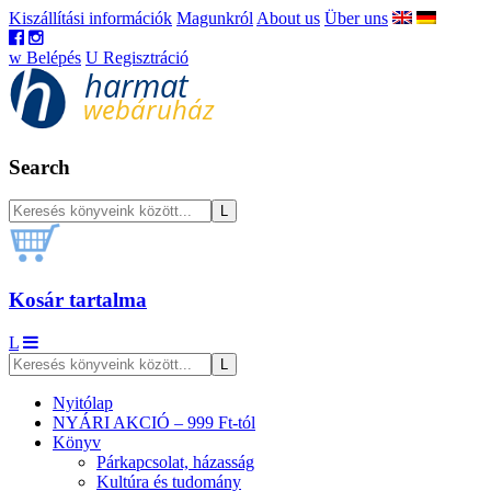
Kiszállítási információk
Magunkról
About us
Über uns
w
Belépés
U
Regisztráció
Search
Kosár tartalma
L
Nyitólap
NYÁRI AKCIÓ – 999 Ft-tól
Könyv
Párkapcsolat, házasság
Kultúra és tudomány