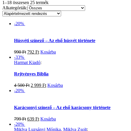
1–18 összesen 25 termék
Alkategóriák:
-20%
Húsvéti színező – Az első húsvét története
990
Ft
792
Ft
Kosárba
-33%
Harmat Kiadó
:
Rejtvényes Biblia
4 500
Ft
2 999
Ft
Kosárba
-20%
Karácsonyi színező – Az első karácsony története
799
Ft
639
Ft
Kosárba
-20%
Miklya Luzsányi Mónika, Miklya Zsolt
: