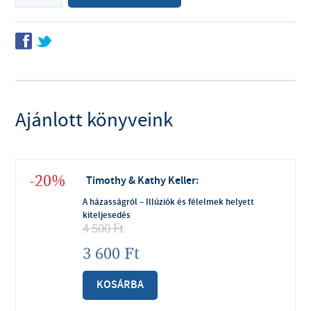
f
t
Ajánlott könyveink
-20%
Timothy & Kathy Keller
:
A házasságról – Illúziók és félelmek helyett
kiteljesedés
4 500
Ft
3 600
Ft
KOSÁRBA