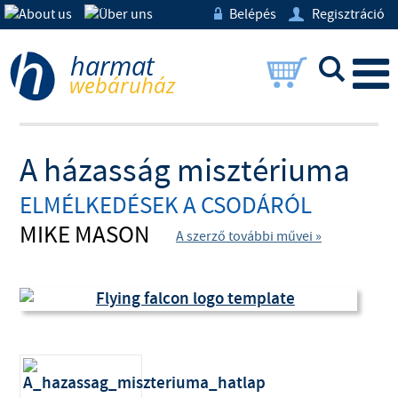
Belépés
Regisztráció
w
U
L
A házasság misztériuma
ELMÉLKEDÉSEK A CSODÁRÓL
MIKE MASON
A szerző további művei »