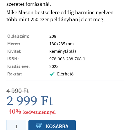
szeretet forrásánál.
Mike Mason bestsellere eddig harminc nyelven
több mint 250 ezer példányban jelent meg.
Oldalszám:
208
Méret:
130x235 mm
Kivitel:
keménytáblás
ISBN:
978-963-288-708-1
Kiadás éve:
2023
Raktár:
Elérhető
.
4 990
Ft
2 999
Ft
-40%
kedvezménnyel
P
KOSÁRBA