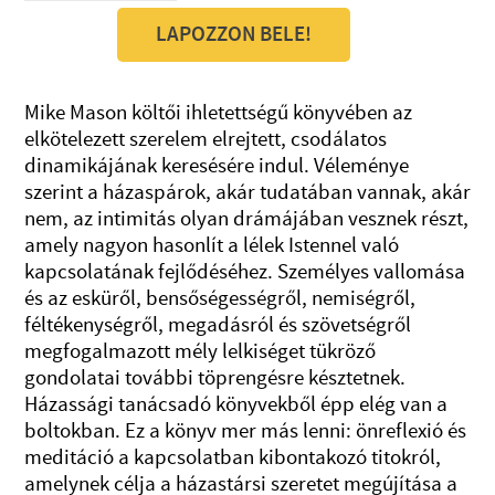
LAPOZZON BELE!
Mike Mason költői ihletettségű könyvében az
elkötelezett szerelem elrejtett, csodálatos
dinamikájának keresésére indul. Véleménye
szerint a házaspárok, akár tudatában vannak, akár
nem, az intimitás olyan drámájában vesznek részt,
amely nagyon hasonlít a lélek Istennel való
kapcsolatának fejlődéséhez. Személyes vallomása
és az esküről, bensőségességről, nemiségről,
féltékenységről, megadásról és szövetségről
megfogalmazott mély lelkiséget tükröző
gondolatai további töprengésre késztetnek.
Házassági tanácsadó könyvekből épp elég van a
boltokban. Ez a könyv mer más lenni: önreflexió és
meditáció a kapcsolatban kibontakozó titokról,
amelynek célja a házastársi szeretet megújítása a