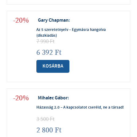
-20%
Gary Chapman
:
Az 5 szeretetnyelv – Egymásra hangolva
(díszkiadás)
7 990
Ft
6 392
Ft
KOSÁRBA
-20%
Mihalec Gábor
:
Házasság 2.0 – A kapcsolatot cseréld, ne a társad!
3 500
Ft
2 800
Ft