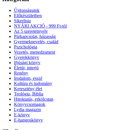
Újdonságaink
Előkészületben
Sikerlista
NYÁRI AKCIÓ - 999 Ft-tól
Az 5 szeretetnyelv
Párkapcsolat, házasság
Gyermeknevelés, család
Pszichológia
Vezetés, menedzsment
Gyerekkönyv
Ifjúsági könyv
Életút, interjú
Regény
Irodalom, esszé
Kultúra és tudomány
Keresztény élet
Teológia, Biblia
Hitoktatás, erkölcstan
Könyvcsomagok
Lydia magazin
E-könyv
E-hangoskönyv