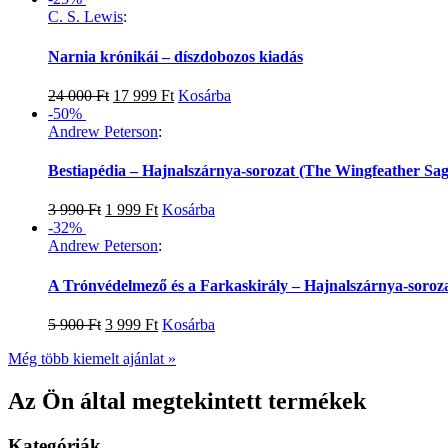
C. S. Lewis
:
Narnia krónikái – díszdobozos kiadás
24 000
Ft
17 999
Ft
Kosárba
-50%
Andrew Peterson
:
Bestiapédia – Hajnalszárnya-sorozat (The Wingfeather Sag
3 990
Ft
1 999
Ft
Kosárba
-32%
Andrew Peterson
:
A Trónvédelmező és a Farkaskirály – Hajnalszárnya-soroza
5 900
Ft
3 999
Ft
Kosárba
Még több kiemelt ajánlat »
Az Ön által megtekintett termékek
Kategóriák