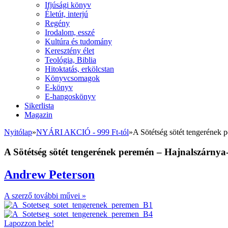
Ifjúsági könyv
Életút, interjú
Regény
Irodalom, esszé
Kultúra és tudomány
Keresztény élet
Teológia, Biblia
Hitoktatás, erkölcstan
Könyvcsomagok
E-könyv
E-hangoskönyv
Sikerlista
Magazin
Nyitólap
»
NYÁRI AKCIÓ - 999 Ft-tól
»
A Sötétség sötét tengerének 
A Sötétség sötét tengerének peremén – Hajnalszárnya-
Andrew Peterson
A szerző további művei »
Lapozzon bele!