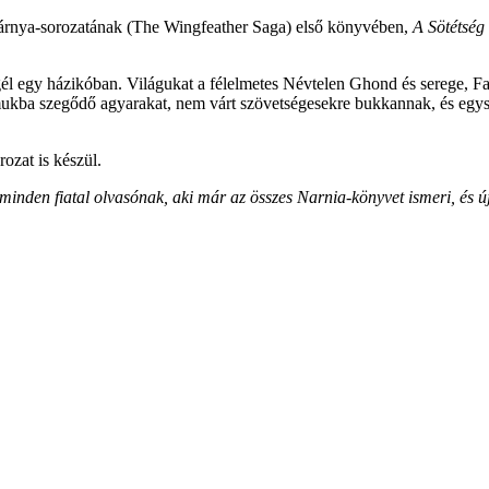
szárnya-sorozatának (The Wingfeather Saga) első könyvében,
A Sötétség
gél egy házikóban. Világukat a félelmetes Névtelen Ghond és serege, Fag
mukba szegődő agyarakat, nem várt szövetségesekre bukkannak, és egy
ozat is készül.
 minden fiatal olvasónak, aki már az összes Narnia-könyvet ismeri, és 