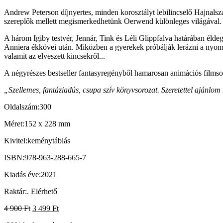
Andrew Peterson díjnyertes, minden korosztályt lebilincselő Hajnal
szereplők mellett megismerkedhetünk Oerwend különleges világával.
A három Igiby testvér, Jennár, Tink és Léli Glippfalva határában élde
Anniera ékkövei után. Miközben a gyerekek próbálják lerázni a nyo
valamit az elveszett kincsekről...
A négyrészes bestseller fantasyregényből hamarosan animációs filmsor
„Szellemes, fantáziadús, csupa szív könyvsorozat. Szeretettel ajánlom
Oldalszám:
300
Méret:
152 x 228 mm
Kivitel:
keménytáblás
ISBN:
978-963-288-665-7
Kiadás éve:
2021
Raktár:
.
Elérhető
4 900
Ft
3 499
Ft