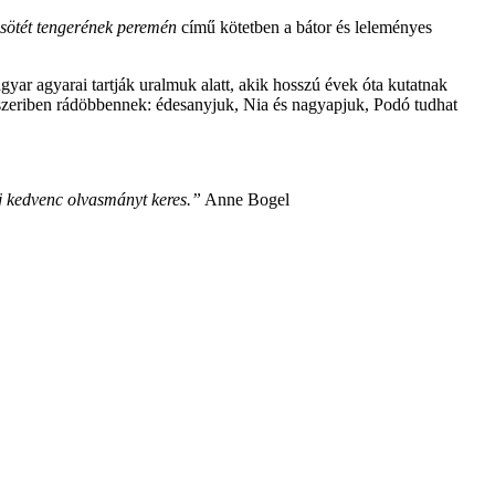
 sötét tengerének peremén
című kötetben a bátor és leleményes
yar agyarai tartják uralmuk alatt, akik hosszú évek óta kutatnak
szeriben rádöbbennek: édesanyjuk, Nia és nagyapjuk, Podó tudhat
új kedvenc olvasmányt keres.”
Anne Bogel