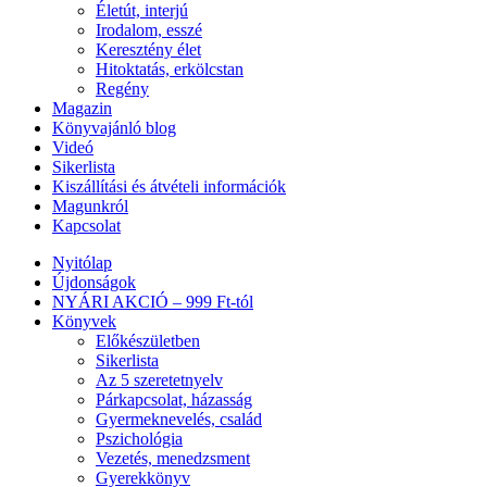
Életút, interjú
Irodalom, esszé
Keresztény élet
Hitoktatás, erkölcstan
Regény
Magazin
Könyvajánló blog
Videó
Sikerlista
Kiszállítási és átvételi információk
Magunkról
Kapcsolat
Nyitólap
Újdonságok
NYÁRI AKCIÓ – 999 Ft-tól
Könyvek
Előkészületben
Sikerlista
Az 5 szeretetnyelv
Párkapcsolat, házasság
Gyermeknevelés, család
Pszichológia
Vezetés, menedzsment
Gyerekkönyv