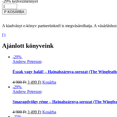
-29%
kedvezménnyel
P
KOSÁRBA
A kiadványt e-könyv partnerünknél is megvásárolhatja. A vásárláshoz
f
t
Ajánlott könyveink
-29%
Andrew Peterson
:
Észak vagy halál! – Hajnalszárnya-sorozat (The Wingfeathe
4 900
Ft
3 499
Ft
Kosárba
-29%
Andrew Peterson
:
Smaragdvölgy réme – Hajnalszárnya-sorozat (The Wingfeat
4 900
Ft
3 499
Ft
Kosárba
-25%