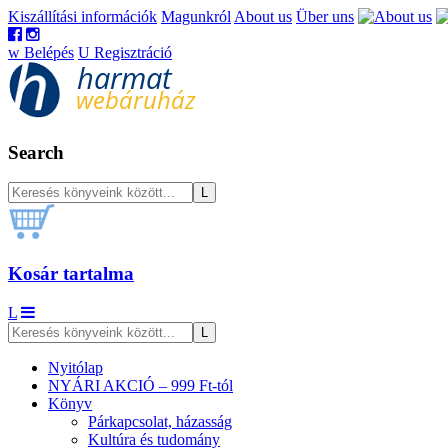
Kiszállítási információk
Magunkról
About us
Über uns
w
Belépés
U
Regisztráció
Search
Kosár tartalma
L
Nyitólap
NYÁRI AKCIÓ – 999 Ft-tól
Könyv
Párkapcsolat, házasság
Kultúra és tudomány