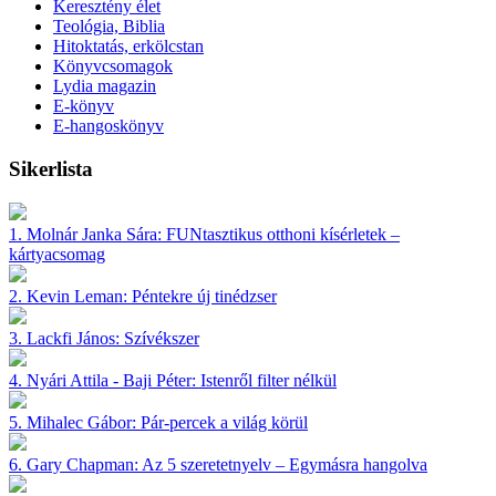
Keresztény élet
Teológia, Biblia
Hitoktatás, erkölcstan
Könyvcsomagok
Lydia magazin
E-könyv
E-hangoskönyv
Sikerlista
1.
Molnár Janka Sára:
FUNtasztikus otthoni kísérletek –
kártyacsomag
2.
Kevin Leman:
Péntekre új tinédzser
3.
Lackfi János:
Szívékszer
4.
Nyári Attila - Baji Péter:
Istenről filter nélkül
5.
Mihalec Gábor:
Pár-percek a világ körül
6.
Gary Chapman:
Az 5 szeretetnyelv – Egymásra hangolva