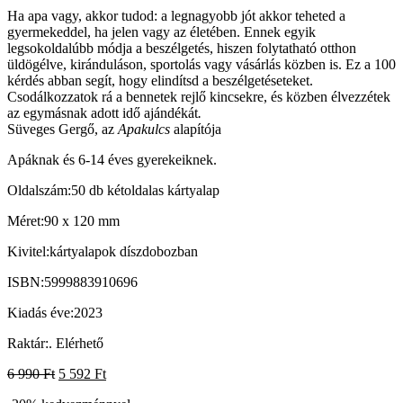
Ha apa vagy, akkor tudod: a legnagyobb jót akkor teheted a
gyermekeddel, ha jelen vagy az életében. Ennek egyik
legsokoldalúbb módja a beszélgetés, hiszen folytatható otthon
üldögélve, kiránduláson, sportolás vagy vásárlás közben is. Ez a 100
kérdés abban segít, hogy elindítsd a beszélgetéseteket.
Csodálkozzatok rá a bennetek rejlő kincsekre, és közben élvezzétek
az egymásnak adott idő ajándékát
.
Süveges Gergő, az
Apakulcs
alapítója
Apáknak és 6-14 éves gyerekeiknek.
Oldalszám:
50 db kétoldalas kártyalap
Méret:
90 x 120 mm
Kivitel:
kártyalapok díszdobozban
ISBN:
5999883910696
Kiadás éve:
2023
Raktár:
.
Elérhető
6 990
Ft
5 592
Ft