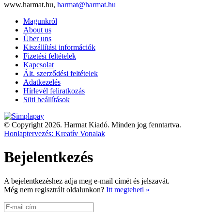
www.harmat.hu,
harmat@harmat.hu
Magunkról
About us
Über uns
Kiszállítási információk
Fizetési feltételek
Kapcsolat
Ált. szerződési feltételek
Adatkezelés
Hírlevél feliratkozás
Süti beállítások
© Copyright 2026. Harmat Kiadó. Minden jog fenntartva.
Honlaptervezés: Kreatív Vonalak
Bejelentkezés
A bejelentkezéshez adja meg e-mail címét és jelszavát.
Még nem regisztrált oldalunkon?
Itt megteheti »