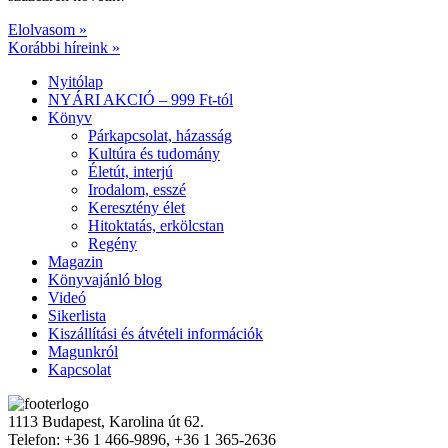
Elolvasom »
Korábbi híreink »
Nyitólap
NYÁRI AKCIÓ – 999 Ft-tól
Könyv
Párkapcsolat, házasság
Kultúra és tudomány
Életút, interjú
Irodalom, esszé
Keresztény élet
Hitoktatás, erkölcstan
Regény
Magazin
Könyvajánló blog
Videó
Sikerlista
Kiszállítási és átvételi információk
Magunkról
Kapcsolat
1113 Budapest, Karolina út 62.
Telefon: +36 1 466-9896, +36 1 365-2636