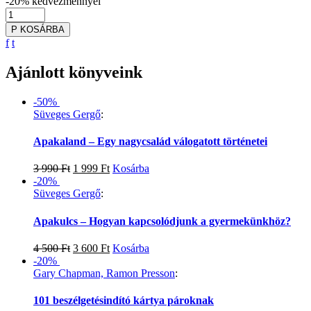
-20%
kedvezménnyel
P
KOSÁRBA
f
t
Ajánlott könyveink
-50%
Süveges Gergő
:
Apakaland – Egy nagycsalád válogatott történetei
3 990
Ft
1 999
Ft
Kosárba
-20%
Süveges Gergő
:
Apakulcs – Hogyan kapcsolódjunk a gyermekünkhöz?
4 500
Ft
3 600
Ft
Kosárba
-20%
Gary Chapman, Ramon Presson
:
101 beszélgetésindító kártya pároknak