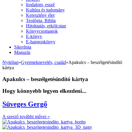
Irodalom, esszé
Kultúra és tudomány
Keresztény élet
Teológia, Biblia
Hitoktatás, erkölcstan
Könyvcsomagok
E-könyv
E-hangoskönyv
Sikerlista
Magazin
Nyitólap
»
Gyermeknevelés, család
»
Apakulcs – beszélgetésindító
kártya
Apakulcs – beszélgetésindító kártya
Hogy könnyebb legyen elkezdeni...
Süveges Gergő
A szerző további művei »