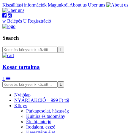
Kiszállítási információk
Magunkról
About us
Über uns
w
Belépés
U
Regisztráció
Search
Kosár tartalma
L
Nyitólap
NYÁRI AKCIÓ – 999 Ft-tól
Könyv
Párkapcsolat, házasság
Kultúra és tudomány
Életút, interjú
Irodalom, esszé
Keresztény élet