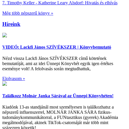
7.
Timothy Keller - Katherine Leary Alsdorf:
Hivatás és elhívás
Még több népszerű könyv »
Híreink
VIDEÓ: Lackfi János SZÍVÉKSZER | Könyvbemutató
Nézd vissza Lackfi János SZÍVÉKSZER című kötetének
bemutatóját, ami az idei Ünnepi Könyvhét egyik igen értékes
eseménye volt! A felolvasás során megtudhattuk,
Elolvasom »
Találkozz Molnár Janka Sárával az Ünnepi Könyvhéten!
Kiadónk 13-as standjánál most személyesen is találkozhatsz a
népszerű influenszerrel, MOLNÁR JANKA SÁRA fizikus-
tudománykommunikátorral, a FUNtasztikus (gyerek) Akadémia
megálmodójával, akinek TikTok-csatornáját már több mint
százezren követik!