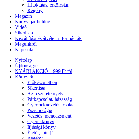
Hitoktatás, erkölcstan
Regény
Magazin
Könyvajánló blog
Videó
Sikerlista
Kiszállítási és átvételi információk
Magunkról
Kapcsolat
Nyitólap
Újdonságok
NYÁRI AKCIÓ – 999 Ft-tól
Könyvek
Előkészületben
Sikerlista
Az 5 szeretetnyelv
Párkapcsolat, házasság
Gyermeknevelés, család
Pszichológia
Vezetés, menedzsment
Gyerekkönyv
Ifjúsági könyv
Életút, interjú
Regény