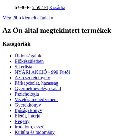
6 990
Ft
5 592
Ft
Kosárba
Még több kiemelt ajánlat »
Az Ön által megtekintett termékek
Kategóriák
Újdonságaink
Előkészületben
Sikerlista
NYÁRI AKCIÓ - 999 Ft-tól
Az 5 szeretetnyelv
Párkapcsolat, házasság
Gyermeknevelés, család
Pszichológia
Vezetés, menedzsment
Gyerekkönyv
Ifjúsági könyv
Életút, interjú
Regény
Irodalom, esszé
Kultúra és tudomány