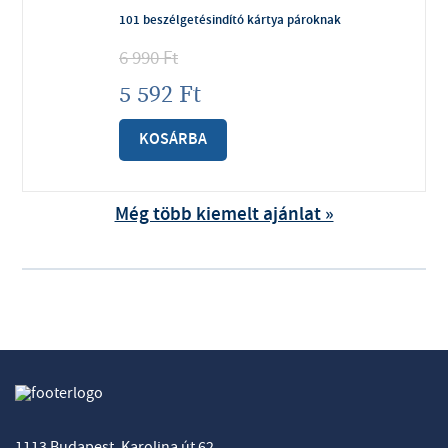
101 beszélgetésindító kártya pároknak
6 990
Ft
5 592
Ft
KOSÁRBA
Még több kiemelt ajánlat »
1113 Budapest, Karolina út 62.