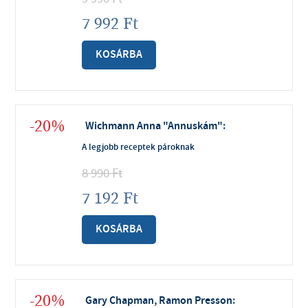
7 992
Ft
KOSÁRBA
-20%
Wichmann Anna "Annuskám"
:
A legjobb receptek pároknak
8 990
Ft
7 192
Ft
KOSÁRBA
-20%
Gary Chapman, Ramon Presson
: