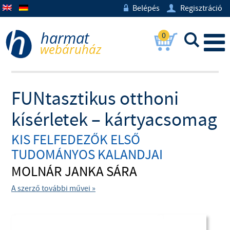
Belépés
Regisztráció
w
U
0
L
FUNtasztikus otthoni
kísérletek – kártyacsomag
KIS FELFEDEZŐK ELSŐ
TUDOMÁNYOS KALANDJAI
MOLNÁR JANKA SÁRA
A szerző további művei »