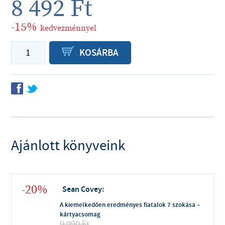
8 492
Ft
-15%
kedvezménnyel
P
KOSÁRBA
f
t
Ajánlott könyveink
-20%
Sean Covey
:
A kiemelkedően eredményes fiatalok 7 szokása –
kártyacsomag
9 990
Ft