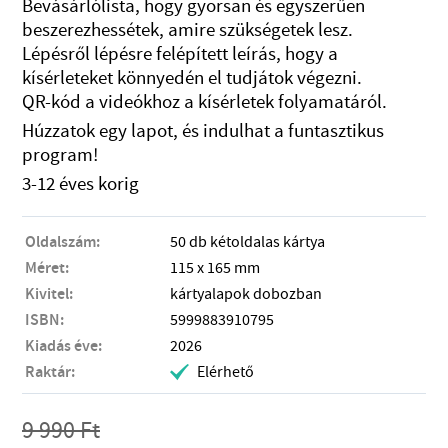
Bevásárlólista, hogy gyorsan és egyszerűen
beszerezhessétek, amire szükségetek lesz.
Lépésről lépésre felépített leírás, hogy a
kísérleteket könnyedén el tudjátok végezni.
QR-kód a videókhoz a kísérletek folyamatáról.
Húzzatok egy lapot, és indulhat a funtasztikus
program!
3-12 éves korig
Oldalszám:
50 db kétoldalas kártya
Méret:
115 x 165 mm
Kivitel:
kártyalapok dobozban
ISBN:
5999883910795
Kiadás éve:
2026
Raktár:
Elérhető
.
9 990
Ft