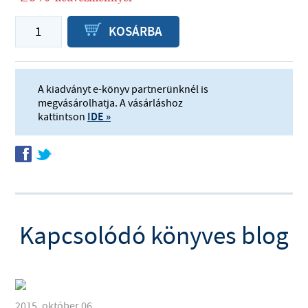
P
KOSÁRBA
A kiadványt e-könyv partnerünknél is
megvásárolhatja. A vásárláshoz
kattintson
IDE »
f
t
Kapcsolódó könyves blog
2015. október 06.