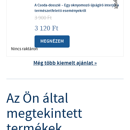
A Csoda-dosszié – Egy oknyomozó újságíró interjúi a
természetfeletti eseményekről
3 900
Ft
3 120
Ft
MEGNÉZEM
Nincs raktáron
Még több kiemelt ajánlat »
Az Ön által
megtekintett
termékek