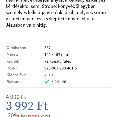
kérdésektől sem. Strobel könyvéből egyben
személyes lelki útja is elénk tárul, melynek során
az ateizmustól és a szkepticizmustól eljut a
Jézusban való hitig.
Oldalszám:
352
Méret:
142 x 197 mm
Kivitel:
kartonált, füles
ISBN:
978-963-288-461-5
Kiadás éve:
2019
Raktár:
Elérhető
.
4 990
Ft
3 992
Ft
-20%
kedvezménnyel