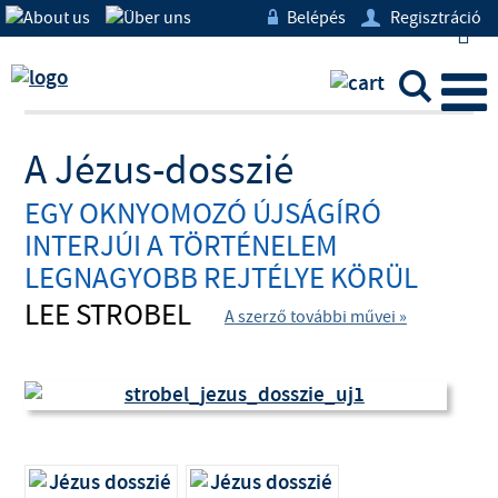
Belépés
Regisztráció
w
U
L
A Jézus-dosszié
EGY OKNYOMOZÓ ÚJSÁGÍRÓ
INTERJÚI A TÖRTÉNELEM
LEGNAGYOBB REJTÉLYE KÖRÜL
LEE STROBEL
A szerző további művei »