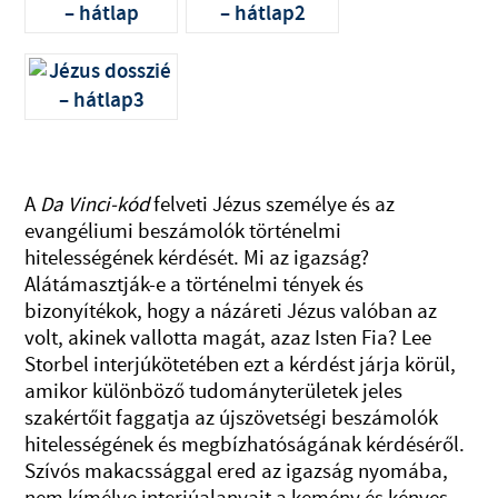
A
Da Vinci-kód
felveti Jézus személye és az
evangéliumi beszámolók történelmi
hitelességének kérdését. Mi az igazság?
Alátámasztják-e a történelmi tények és
bizonyítékok, hogy a názáreti Jézus valóban az
volt, akinek vallotta magát, azaz Isten Fia? Lee
Storbel interjúkötetében ezt a kérdést járja körül,
amikor különböző tudományterületek jeles
szakértőit faggatja az újszövetségi beszámolók
hitelességének és megbízhatóságának kérdéséről.
Szívós makacssággal ered az igazság nyomába,
nem kímélve interjúalanyait a kemény és kényes