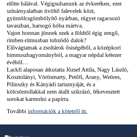
előtte hálával. Végigsuhanunk az évkeréken, ezer
színárnyalatban üvöltő falevelek közt,
gyümölcsgömbölyítő nyárban, rügyet ragacsozó
tavaszban, harsogó hóba mártva.
Vajon honnan jönnek ezek a földtől égig zengő,
rímben-ritmusban tobzódó dalok?
Elővágtatnak a zsoltárok ősiségéből, a középkori
himnuszhagyományból, a magyar népdal kétezer
évéből…
Lackfi alaposan átkutatta József Attila, Nagy László,
Kosztolányi, Vörösmarty, Petőfi, Arany, Weöres,
Pilinszky és Kányádi tarisznyáját, és a
kölcsöntollakkal nem átallt szikrázó, fékevesztett
sorokat karmolni a papírra.
További
információk a kötetről itt.