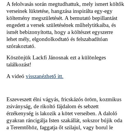
A felolvasás során megtudhattuk,
mely ismert költők
verseinek lüktetése, hangzása inspirálta egy-egy
költemény megszületését. A bemutató bepillantást
engedett a versek születésének műhelytitkaiba, és
ismét bebizonyította, hogy a költészet egyszerre
lehet mély, elgondolkodtató és felszabadítóan
szórakoztató.
Köszönjük Lackfi Jánosnak ezt a különleges
találkozást!
A videó
visszanézhető itt.
Eszeveszett élni vágyás, fricskázós öröm, kozmikus
zsiványság, de rikoltó fájdalom és sebzett
érzékenység is lakozik a kötet verseiben. A daloló
gyakran ráncigálja Isten szakállát, sokszor bújik oda
a Teremtőhöz, faggatja őt szilajul, vagy borul le