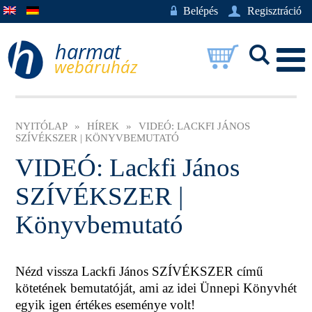
w
Belépés
U
Regisztráció
L
NYITÓLAP
»
HÍREK
»
VIDEÓ: LACKFI JÁNOS
SZÍVÉKSZER | KÖNYVBEMUTATÓ
VIDEÓ: Lackfi János
SZÍVÉKSZER |
Könyvbemutató
Nézd vissza Lackfi János SZÍVÉKSZER című
kötetének bemutatóját, ami az idei Ünnepi Könyvhét
egyik igen értékes eseménye volt!