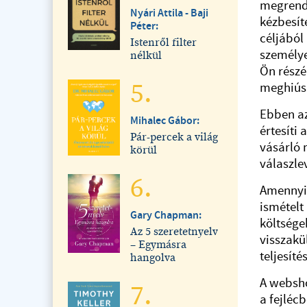
megrende
Nyári Attila - Baji
kézbesít
Péter:
céljából
Istenről filter
személye
nélkül
Ön részé
5.
meghiúsu
Ebben az
Mihalec Gábor:
értesíti 
Pár-percek a világ
vásárló 
körül
válaszle
6.
Amennyib
ismételt 
Gary Chapman:
költsége
Az 5 szeretetnyelv
visszakü
– Egymásra
teljesíté
hangolva
A websho
7.
a fejléc