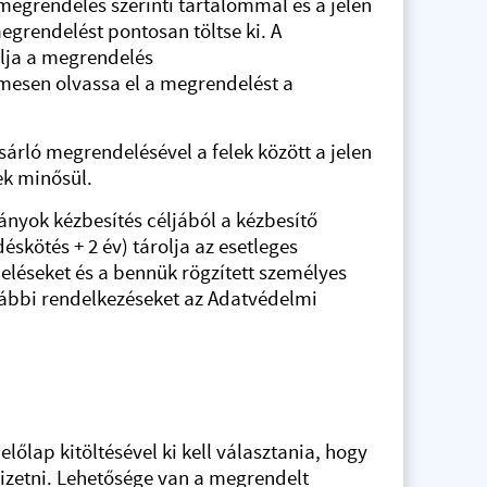
 megrendelés szerinti tartalommal és a jelen
megrendelést pontosan töltse ki. A
álja a megrendelés
mesen olvassa el a megrendelést a
árló megrendelésével a felek között a jelen
ek minősül.
ányok kézbesítés céljából a kézbesítő
skötés + 2 év) tárolja az esetleges
deléseket és a bennük rögzített személyes
ovábbi rendelkezéseket az Adatvédelmi
őlap kitöltésével ki kell választania, hogy
izetni. Lehetősége van a megrendelt