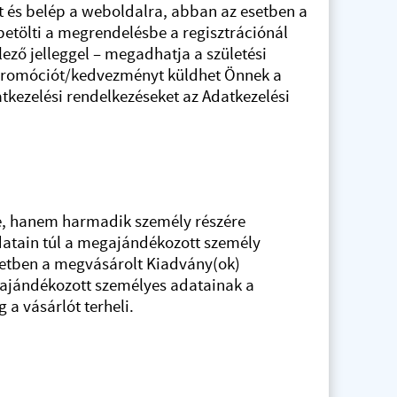
 és belép a weboldalra, abban az esetben a
betölti a megrendelésbe a regisztrációnál
ező jelleggel – megadhatja a születési
i promóciót/kedvezményt küldhet Önnek a
atkezelési rendelkezéseket az Adatkezelési
re, hanem harmadik személy részére
datain túl a megajándékozott személy
esetben a megvásárolt Kiadvány(ok)
gajándékozott személyes adatainak a
a vásárlót terheli.