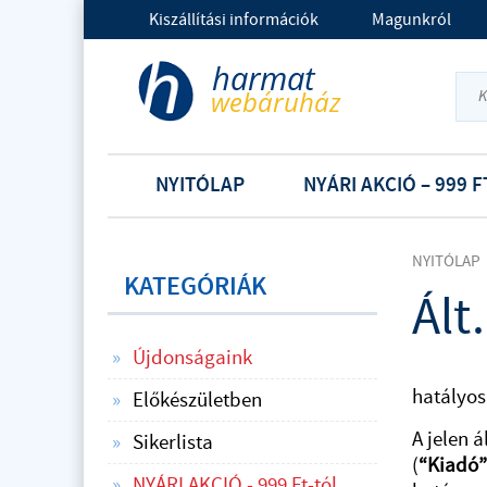
Kiszállítási információk
Magunkról
NYITÓLAP
NYÁRI AKCIÓ – 999 F
NYITÓLAP
KATEGÓRIÁK
Ált
Újdonságaink
hatályos
Előkészületben
A jelen á
Sikerlista
(
“Kiadó”
NYÁRI AKCIÓ - 999 Ft-tól