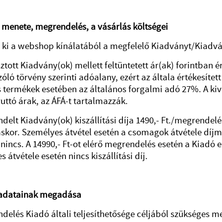
 menete, megrendelés, a vásárlás költségei
 ki a webshop kínálatából a megfelelő Kiadványt/Kiadvá
sztott Kiadvány(ok) mellett feltüntetett ár(ak) forintban 
zóló törvény szerinti adóalany, ezért az általa értékesíte
 termékek esetében az általános forgalmi adó 27%. A kivá
ruttó árak, az ÁFÁ-t tartalmazzák.
delt Kiadvány(ok) kiszállítási díja 1490,- Ft./megrende
táskor. Személyes átvétel esetén a csomagok átvétele díj
 nincs. A 14990,- Ft-ot elérő megrendelés esetén a Kiadó e
 átvétele esetén nincs kiszállítási díj.
 adatainak megadása
delés Kiadó általi teljesíthetősége céljából szükséges 