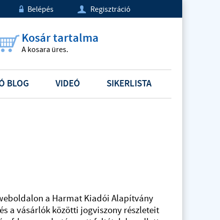
Belépés
Regisztráció
w
U
Kosár tartalma
A kosara üres.
Ó BLOG
VIDEÓ
SIKERLISTA
eboldalon a Harmat Kiadói Alapítvány
s a vásárlók közötti jogviszony részleteit