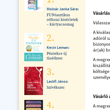
Molnár Janka Sára:
Vásárlás
FUNtasztikus
otthoni kísérletek
Válassza
– kártyacsomag
A kivála
2.
adóról s
bizonyos
Kevin Leman:
ár(ak) b
Péntekre új
tinédzser
A megren
kiszállí
3.
költsége
személyes
Lackfi János:
Szívékszer
Vásárló
4.
A megren