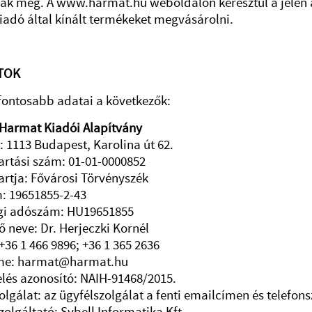
ák meg. A www.harmat.hu weboldalon keresztül a jelen á
Kiadó által kínált termékeket megvásárolni.
TOK
fontosabb adatai a következők:
Harmat Kiadói Alapítvány
: 1113 Budapest, Karolina út 62.
artási szám: 01-01-0000852
artja: Fővárosi Törvényszék
: 19651855-2-43
gi adószám: HU19651855
ő neve: Dr. Herjeczki Kornél
+36 1 466 9896; +36 1 365 2636
me: harmat@harmat.hu
lés azonosító: NAIH-91468/2015.
olgálat: az ügyfélszolgálat a fenti emailcímen és telefon