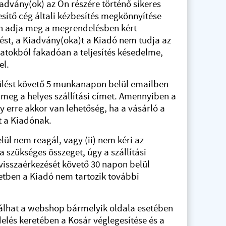
vány(ok) az Ön részére történő sikeres
sítő cég általi kézbesítés megkönnyítése
sen adja meg a megrendelésben kért
ést, a Kiadvány(oka)t a Kiadó nem tudja az
atokból fakadóan a teljesítés késedelme,
el.
sülést követő 5 munkanapon belül emailben
dja meg a helyes szállítási címet. Amennyiben a
y erre akkor van lehetőség, ha a vásárló a
ét a Kiadónak.
ül nem reagál, vagy (ii) nem kéri az
 a szükséges összeget, úgy a szállítási
visszaérkezését követő 30 napon belül
setben a Kiadó nem tartozik további
rálhat a webshop bármelyik oldala esetében
lés keretében a Kosár véglegesítése és a