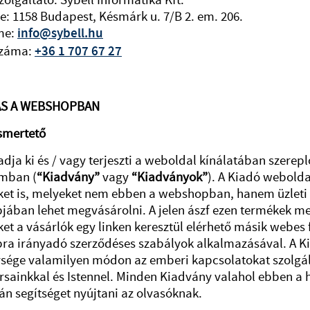
zolgáltató: Sybell Informatika Kft.
e: 1158 Budapest, Késmárk u. 7/B 2. em. 206.
me:
info@sybell.hu
száma:
+36 1 707 67 27
ÁS A WEBSHOPBAN
smertető
adja ki és / vagy terjeszti a weboldal kínálatában szere
mban (
“Kiadvány”
vagy
“Kiadványok”
). A Kiadó webold
et is, melyeket nem ebben a webshopban, hanem üzleti 
ában lehet megvásárolni. A jelen ászf ezen termékek me
et a vásárlók egy linken keresztül elérhető másik webes 
a irányadó szerződéses szabályok alkalmazásával. A K
sége valamilyen módon az emberi kapcsolatokat szolgá
sainkkal és Istennel. Minden Kiadvány valahol ebben a
íván segítséget nyújtani az olvasóknak.