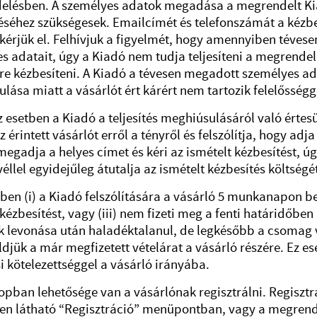
lésben. A személyes adatok megadása a megrendelt Kiad
éséhez szükségesek. Emailcímét és telefonszámát a kézbe
 kérjük el. Felhívjuk a figyelmét, hogy amennyiben téve
s adatait, úgy a Kiadó nem tudja teljesíteni a megrendel
re kézbesíteni. A Kiadó a tévesen megadott személyes ad
lása miatt a vásárlót ért kárért nem tartozik felelősségg
 esetben a Kiadó a teljesítés meghiúsulásáról való érte
az érintett vásárlót erről a tényről és felszólítja, hogy a
megadja a helyes címet és kéri az ismételt kézbesítést, úg
véllel egyidejűleg átutalja az ismételt kézbesítés költség
en (i) a Kiadó felszólítására a vásárló 5 munkanapon bel
kézbesítést, vagy (iii) nem fizeti meg a fenti határidőben
k levonása után haladéktalanul, de legkésőbb a csomag 
ldjük a már megfizetett vételárat a vásárló részére. Ez e
si kötelezettséggel a vásárló irányába.
pban lehetősége van a vásárlónak regisztrálni. Regiszt
ben látható “Regisztráció” menüpontban, vagy a megrende