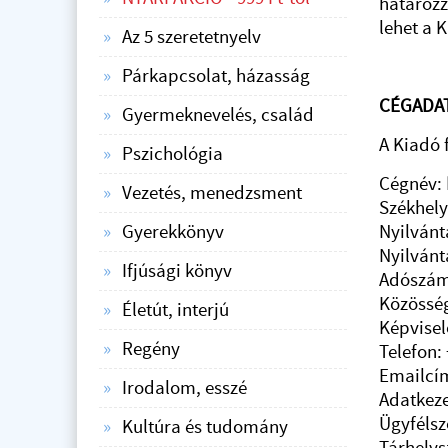
határozz
lehet a 
Az 5 szeretetnyelv
Párkapcsolat, házasság
CÉGADA
Gyermeknevelés, család
A Kiadó 
Pszichológia
Cégnév:
Vezetés, menedzsment
Székhely
Gyerekkönyv
Nyilvánt
Nyilvánt
Ifjúsági könyv
Adószám
Közössé
Életút, interjú
Képvisel
Regény
Telefon: 
Emailcí
Irodalom, esszé
Adatkeze
Ügyfélsz
Kultúra és tudomány