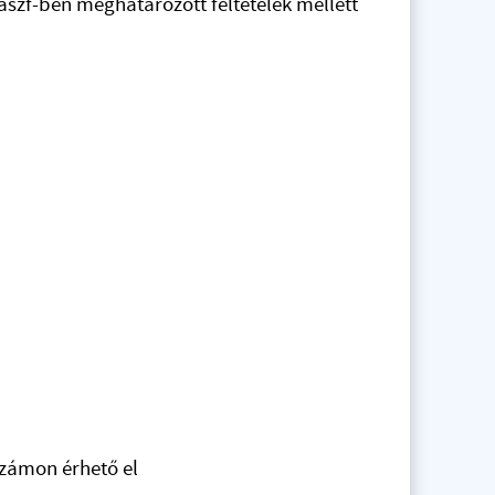
szf-ben meghatározott feltételek mellett
számon érhető el