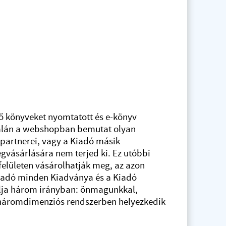
plő könyveket nyomtatott és e-könyv
alán a webshopban bemutat olyan
partnerei, vagy a Kiadó másik
gvásárlására nem terjed ki. Ez utóbbi
felületen vásárolhatják meg, az azon
iadó minden Kiadványa és a Kiadó
lja három irányban: önmagunkkal,
 háromdimenziós rendszerben helyezkedik