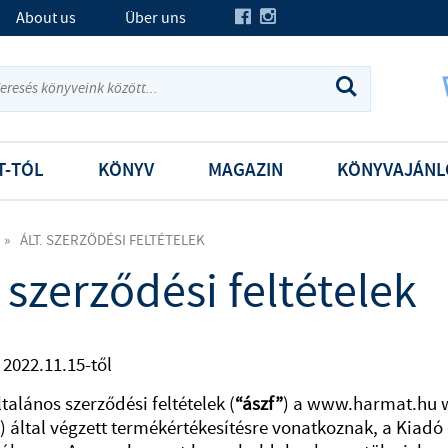
About us
Über uns
T-TÓL
KÖNYV
MAGAZIN
KÖNYVAJÁNL
»
ÁLT. SZERZŐDÉSI FELTÉTELEK
. szerződési feltételek
 2022.11.15-től
ltalános szerződési feltételek (
“ászf”
) a www.harmat.hu w
) által végzett termékértékesítésre vonatkoznak, a Kiadó é