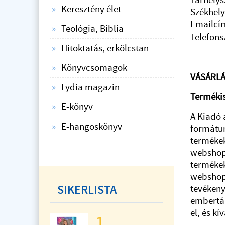
Tárhelys
Keresztény élet
Székhely
Emailcí
Teológia, Biblia
Telefon
Hitoktatás, erkölcstan
Könyvcsomagok
VÁSÁRL
Lydia magazin
Terméki
E-könyv
A Kiadó 
E-hangoskönyv
formátu
termékek
webshopj
termékek
webshopr
SIKERLISTA
tevékeny
embertár
el, és k
1.