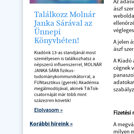
Az adásv
ászf sze
Találkozz Molnár
weboldal
Janka Sárával az
ellenőrz
végleges
Ünnepi
Könyvhéten!
A jelen 
ászf sze
Kiadónk 13-as standjánál most
személyesen is találkozhatsz a
A Kiadó 
népszerű influenszerrel, MOLNÁR
cégnek v
JANKA SÁRA fizikus-
panaszok
tudománykommunikátorral, a
adatokat
FUNtasztikus (gyerek) Akadémia
megálmodójával, akinek TikTok-
szabályz
csatornáját már több mint
százezren követik!
Elolvasom »
Fizetési
Korábbi híreink »
A megvás
milyen m