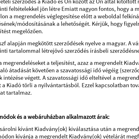
ételi szerződés a Kiadó és Ön között az Ön által kitöltött
rinti feltételekkel jön létre Emiatt nagyon fontos, hogy a 
on a megrendelés véglegesítése előtt a weboldal felkín
ésének/módosításának a lehetőségét. Kérjük, hogy figyel
ítést megelőzően.
ászf alapján megkötött szerződések nyelve a magyar. A vás
rinti tartalommal létrejövő szerződés írásbeli szerződésn
a megrendeléseket a teljesítést, azaz a megrendelt Kiadv
aló átadását követően a szavatossági idő végéig (szerződé
 intézése végett. A szavatossági idő elteltével a megren
 a Kiadó törli a nyilvántartásból. Ezzel kapcsolatban t
at tartalmaz.
 módok és a webáruházban alkalmazott árak:
árolni kívánt Kiadvány(ok) kiválasztása után a megrendel
ódon kívánja a megrendelt Kiadvány(ok) vételárát megf