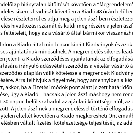
delőlap hiánytalan kitöltését követően a “Megrendelem”
delés sikeres leadását követően a Kiadó 48 órán belül em
lése részleteiről és adja meg a jelen ászf-ben részleteze
lés hivatkozási számát és küldi meg részére a jelen ászf li
s feltételeit, hogy az a vásárló által bármikor visszanézhe
alon a Kiadó által mindenkor kínált Kiadványok és azok
ses ajánlatának minősülnek. A megrendelés sikeres leadás
en jelenti a Kiadó szerződéses ajánlatának az elfogadását
lására irányuló adásvételi szerződés a vételár vásárló ált
t szerződés alapján válik kötelessé a megrendelt Kiadvány
sére. Arra felhívjuk a figyelmét, hogy amennyiben a kézb
tt, akkor, ha a Fizetési módok pont alatt jelzett határidő
ése, úgy a Kiadó – hacsak a jelen ászf máshogy nem rend
t 30 napon belül szabadul az ajánlati kötöttsége alól, az
zött. A jelen ászf-nek a megrendeléssel történő elfogadás
telen elteltét követően a Kiadó megkeresheti Önt emailbe
ésben vállalt fizetési kötelezettsége teljesítését, az adás