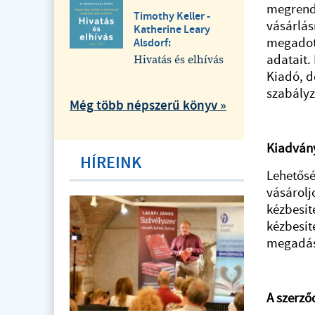
megrende
Timothy Keller -
vásárlás
Katherine Leary
megadott
Alsdorf:
adatait.
Hivatás és elhívás
Kiadó, d
szabályz
Még több népszerű könyv »
Kiadván
HÍREINK
Lehetősé
vásárolj
kézbesít
kézbesít
megadásá
A szerző