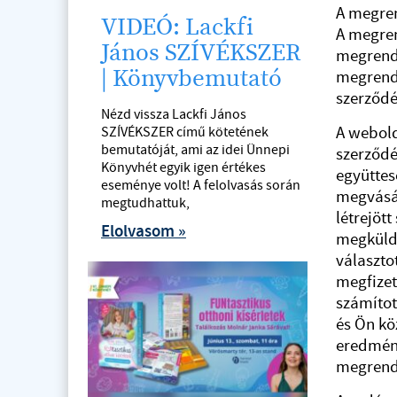
A megren
VIDEÓ: Lackfi
A megren
János SZÍVÉKSZER
megrende
| Könyvbemutató
megrende
szerződé
Nézd vissza Lackfi János
A webold
SZÍVÉKSZER című kötetének
bemutatóját, ami az idei Ünnepi
szerződé
Könyvhét egyik igen értékes
együttes
eseménye volt! A felolvasás során
megvásár
megtudhattuk,
létrejöt
Elolvasom »
megküldé
választo
megfizet
számítot
és Ön kö
eredmény
megrendel