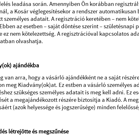
lés leadása során. Amennyiben Ön korábban regisztrált
nál, a Kosár véglegesítésekor a rendszer automatikusan 
 személyes adatait. A regisztráció keretében – nem kötel
 Ebben az esetben – saját döntése szerint – születésnap
e ez nem kötelezettség. A regisztrációval kapcsolatos ad
atban olvashatja.
y(ok) ajándékba
g van arra, hogy a vásárló ajándékként ne a saját részé
on meg Kiadvány(ok)at. Ez estben a vásárló személyes a
éshez szükséges személyes adatait is meg kell adni. Ez 
ését a megajándékozott részére biztosítja a Kiadó. A me
ért (azok helyessége és jogszerűsége) minden felelősség 
dés létrejötte és megszűnése