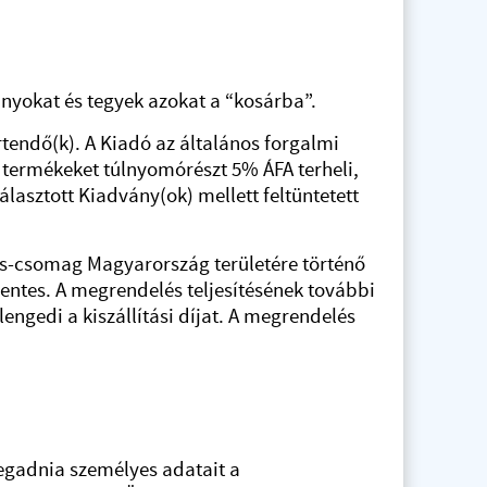
nyokat és tegyek azokat a “kosárba”.
értendő(k). A Kiadó az általános forgalmi
tt termékeket túlnyomórészt 5% ÁFA terheli,
lasztott Kiadvány(ok) mellett feltüntetett
lés-csomag Magyarország területére történő
mentes. A megrendelés teljesítésének további
lengedi a kiszállítási díjat. A megrendelés
megadnia személyes adatait a