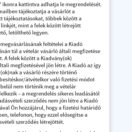
 ikonra kattintva adhatja le megrendelését.
ailben tájékoztatja a vásárlót a
tt tájékoztatásokat, többek között a
nkjét, mint a felek között létrejött
tő, letölthető legyen.
 megvásárlásának feltételei a Kiadó
án túl a vételár vásárló általi megfizetése
. A felek között a Kiadvány(ok)
ali megfizetésével jön létre. A Kiadó az így
(ok)nak a vásárló részére történő
esítéskor/átvételkor való fizetési módot
n belül nem történik meg a vételár
elkezik – a megrendelés sikeres leadásától
 adásvételi szerződés nem jön létre a Kiadó
ával Ön hozzájárul, hogy a fizetési határidő
n, telefonon, hogy ezzel elősegítse a
vételi szerződés létrejöttét.