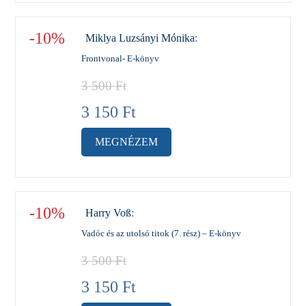
-10%
Miklya Luzsányi Mónika
:
Frontvonal- E-könyv
3 500
Ft
3 150
Ft
MEGNÉZEM
-10%
Harry Voß
:
Vadóc és az utolsó titok (7. rész) – E-könyv
3 500
Ft
3 150
Ft