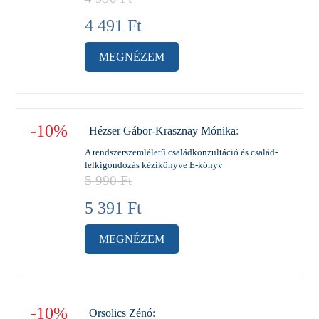
4 491
Ft
MEGNÉZEM
-10%
Hézser Gábor-Krasznay Mónika
:
A rendszerszemléletű családkonzultáció és család-
lelkigondozás kézikönyve E-könyv
5 990
Ft
5 391
Ft
MEGNÉZEM
-10%
Orsolics Zénó
: