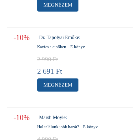
MEGNÉZEM
-10%
Dr. Tapolyai Emőke
:
Kavics a cipőben – E-könyv
2 990
Ft
2 691
Ft
MEGNÉZEM
-10%
Marsh Moyle
:
Hol találunk jobb hazát? – E-könyv
4 990
Ft