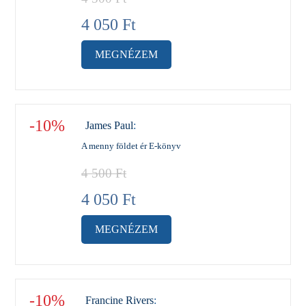
4 050
Ft
MEGNÉZEM
-10%
James Paul
:
A menny földet ér E-könyv
4 500
Ft
4 050
Ft
MEGNÉZEM
-10%
Francine Rivers
: