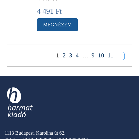
4 491
Ft
MEGNÉZEM
)
1
2
3
4
…
9
10
11
1113 Budapest, Karolina út 62.