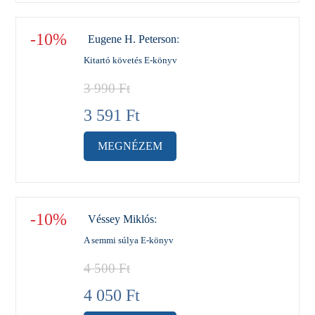
-10%
Eugene H. Peterson
:
Kitartó követés E-könyv
3 990
Ft
3 591
Ft
MEGNÉZEM
-10%
Véssey Miklós
:
A semmi súlya E-könyv
4 500
Ft
4 050
Ft