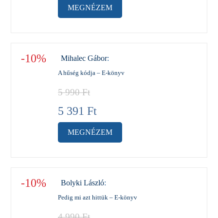
MEGNÉZEM
-10%
Mihalec Gábor
:
A hűség kódja – E-könyv
5 990
Ft
5 391
Ft
MEGNÉZEM
-10%
Bolyki László
:
Pedig mi azt hittük – E-könyv
4 990
Ft