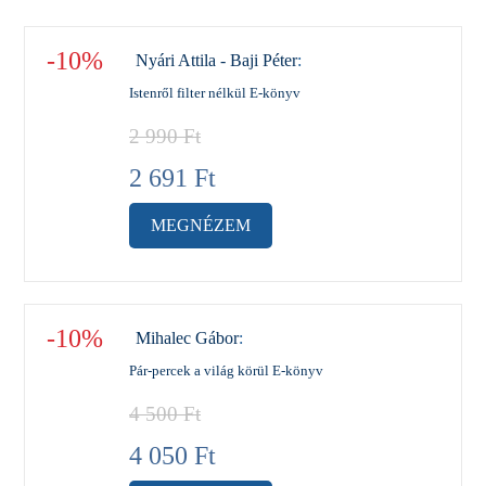
-10%
Nyári Attila - Baji Péter
:
Istenről filter nélkül E-könyv
2 990
Ft
2 691
Ft
MEGNÉZEM
-10%
Mihalec Gábor
:
Pár-percek a világ körül E-könyv
4 500
Ft
4 050
Ft