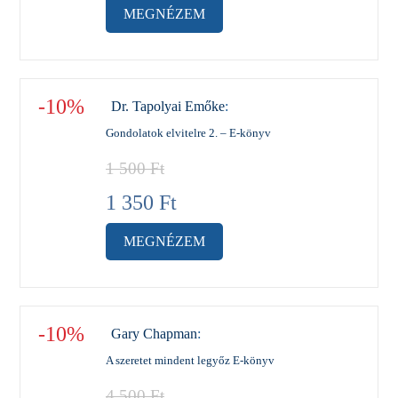
MEGNÉZEM
-10%
Dr. Tapolyai Emőke
:
Gondolatok elvitelre 2. – E-könyv
1 500
Ft
1 350
Ft
MEGNÉZEM
-10%
Gary Chapman
:
A szeretet mindent legyőz E-könyv
4 500
Ft