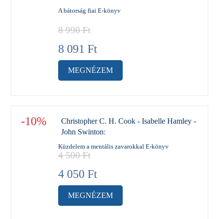
A bátorság fiai E-könyv
8 990
Ft
8 091
Ft
MEGNÉZEM
-10%
Christopher C. H. Cook - Isabelle Hamley -
John Swinton
:
Küzdelem a mentális zavarokkal E-könyv
4 500
Ft
4 050
Ft
MEGNÉZEM