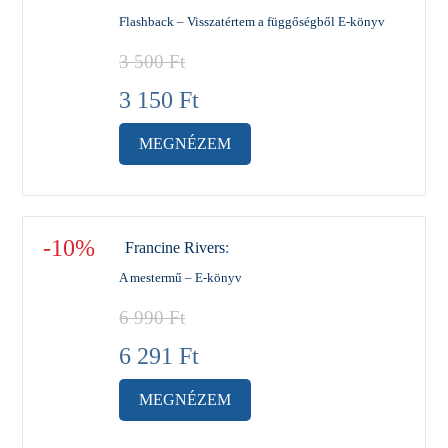
Flashback – Visszatértem a függőségből E-könyv
3 500
Ft
3 150
Ft
MEGNÉZEM
-10%
Francine Rivers
:
A mestermű – E-könyv
6 990
Ft
6 291
Ft
MEGNÉZEM