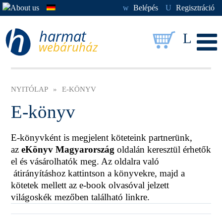
w
Belépés
U
Regisztráció
L
NYITÓLAP
»
E-KÖNYV
E-könyv
E-könyvként is megjelent köteteink partnerünk,
az
eKönyv Magyarország
oldalán keresztül érhetők
el és vásárolhatók meg. Az oldalra való
átirányításhoz kattintson
a könyvekre
, majd a
kötetek mellett az e-book olvasóval jelzett
világoskék mezőben található linkre.