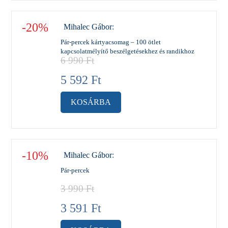
-20%
Mihalec Gábor
:
Pár-percek kártyacsomag – 100 ötlet
kapcsolatmélyítő beszélgetésekhez és randikhoz
6 990
Ft
5 592
Ft
KOSÁRBA
-10%
Mihalec Gábor
:
Pár-percek
3 990
Ft
3 591
Ft