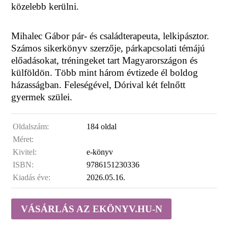
közelebb kerülni.
Mihalec Gábor pár- és családterapeuta, lelkipásztor.
Számos sikerkönyv szerzője, párkapcsolati témájú
előadásokat, tréningeket tart Magyarországon és
külföldön. Több mint három évtizede él boldog
házasságban. Feleségével, Dórival két felnőtt
gyermek szülei.
Oldalszám:
184 oldal
Méret:
Kivitel:
e-könyv
ISBN:
9786151230336
Kiadás éve:
2026.05.16.
VÁSÁRLÁS AZ EKÖNYV.HU-N