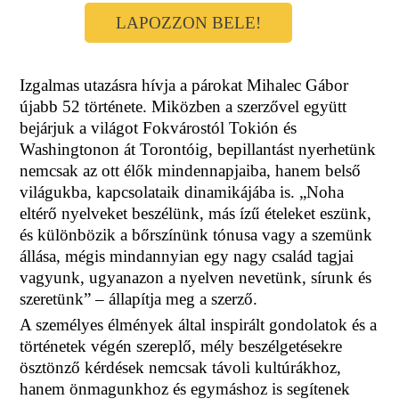
LAPOZZON BELE!
Izgalmas utazásra hívja a párokat Mihalec Gábor
újabb 52 története. Miközben a szerzővel együtt
bejárjuk a világot Fokvárostól Tokión és
Washingtonon át Torontóig, bepillantást nyerhetünk
nemcsak az ott élők mindennapjaiba, hanem belső
világukba, kapcsolataik dinamikájába is. „Noha
eltérő nyelveket beszélünk, más ízű ételeket eszünk,
és különbözik a bőrszínünk tónusa vagy a szemünk
állása, mégis mindannyian egy nagy család tagjai
vagyunk, ugyanazon a nyelven nevetünk, sírunk és
szeretünk” – állapítja meg a szerző.
A személyes élmények által inspirált gondolatok és a
történetek végén szereplő, mély beszélgetésekre
ösztönző kérdések nemcsak távoli kultúrákhoz,
hanem önmagunkhoz és egymáshoz is segítenek