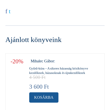
f
t
Ajánlott könyveink
-20%
Mihalec Gábor
:
Gyűrű-kúra – A sikeres házasság kézikönyve
kezdőknek, házasoknak és újrakezdőknek
4 500
Ft
3 600
Ft
KOSÁRBA