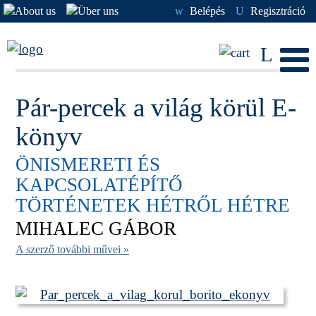
w
Belépés
U
Regisztráció
L
Pár-percek a világ körül E-
könyv
ÖNISMERETI ÉS
KAPCSOLATÉPÍTŐ
TÖRTÉNETEK HÉTRŐL HÉTRE
MIHALEC GÁBOR
A szerző további művei »