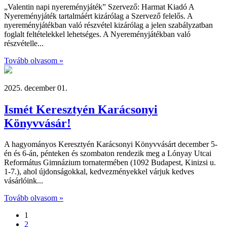
„Valentin napi nyereményjáték” Szervező: Harmat Kiadó A
Nyereményjáték tartalmáért kizárólag a Szervező felelős. A
nyereményjátékban való részvétel kizárólag a jelen szabályzatban
foglalt feltételekkel lehetséges. A Nyereményjátékban való
részvételle...
Tovább olvasom »
2025. december 01.
Ismét Keresztyén Karácsonyi
Könyvvásár!
A hagyományos Keresztyén Karácsonyi Könyvvásárt december 5-
én és 6-án, pénteken és szombaton rendezik meg a Lónyay Utcai
Református Gimnázium tornatermében (1092 Budapest, Kinizsi u.
1-7.), ahol újdonságokkal, kedvezményekkel várjuk kedves
vásárlóink...
Tovább olvasom »
1
2