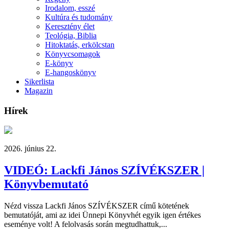
Irodalom, esszé
Kultúra és tudomány
Keresztény élet
Teológia, Biblia
Hitoktatás, erkölcstan
Könyvcsomagok
E-könyv
E-hangoskönyv
Sikerlista
Magazin
Hírek
2026. június 22.
VIDEÓ: Lackfi János SZÍVÉKSZER |
Könyvbemutató
Nézd vissza Lackfi János SZÍVÉKSZER című kötetének
bemutatóját, ami az idei Ünnepi Könyvhét egyik igen értékes
eseménye volt! A felolvasás során megtudhattuk,...