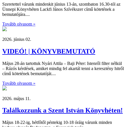
Szeretettel várunk mindenkit június 13-án, szombaton 16.30-tól az
Ünnepi Könyvhéten Lackfi János Szívékszer című kötetének a
bemutatójára....
Tovább olvasom »
2026. június 02.
VIDEÓ! | KÖNYVBEMUTATÓ
Május 28-án tartottuk Nyári Attila – Baji Péter: Istenről filter nélkül
– Rázós kérdések, amiket mindig fel akartál tenni a keresztény hitről
című kötetének bemutatóját....
Tovább olvasom »
2026. május 11.
Találkozzunk a Szent István Könyvhéten!
Május 18-22-ig, hétfőtől péntekig 10-18 óráig várunk minden