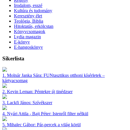
Regény
Irodalom, esszé
Kultúra és tudomány
Keresztény élet
Teológia, Biblia
Hitoktatás, erkölcstan
Könyvcsomagok
Lydia magazin
E-könyv
E-hangoskönyv
Sikerlista
1.
Molnár Janka Sára:
FUNtasztikus otthoni kísérletek –
kártyacsomag
2.
Kevin Leman:
Péntekre új tinédzser
3.
Lackfi János:
Szívékszer
4.
Nyári Attila - Baji Péter:
Istenről filter nélkül
5.
Mihalec Gábor:
Pár-percek a világ körül