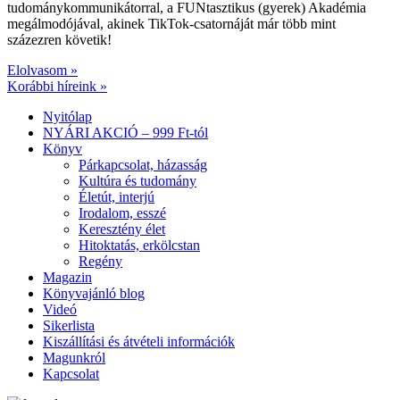
tudománykommunikátorral, a FUNtasztikus (gyerek) Akadémia
megálmodójával, akinek TikTok-csatornáját már több mint
százezren követik!
Elolvasom »
Korábbi híreink »
Nyitólap
NYÁRI AKCIÓ – 999 Ft-tól
Könyv
Párkapcsolat, házasság
Kultúra és tudomány
Életút, interjú
Irodalom, esszé
Keresztény élet
Hitoktatás, erkölcstan
Regény
Magazin
Könyvajánló blog
Videó
Sikerlista
Kiszállítási és átvételi információk
Magunkról
Kapcsolat