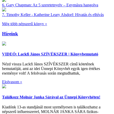
6.
Gary Chapman:
Az 5 szeretetnyelv – Egymásra hangolva
7.
Timothy Keller - Katherine Leary Alsdorf:
Hivatás és elhívás
Még több népszerű könyv »
Híreink
VIDEÓ: Lackfi János SZÍVÉKSZER | Könyvbemutató
Nézd vissza Lackfi János SZÍVÉKSZER című kötetének
bemutatóját, ami az idei Ünnepi Könyvhét egyik igen értékes
eseménye volt! A felolvasás során megtudhattuk,
Elolvasom »
Találkozz Molnár Janka Sárával az Ünnepi Könyvhéten!
Kiadónk 13-as standjánál most személyesen is találkozhatsz a
népszerű influenszerrel, MOLNÁR JANKA SÁRA fizikus-