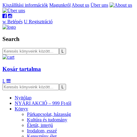
Kiszállítási információk
Magunkról
About us
Über uns
w
Belépés
U
Regisztráció
Search
Kosár tartalma
L
Nyitólap
NYÁRI AKCIÓ – 999 Ft-tól
Könyv
Párkapcsolat, házasság
Kultúra és tudomány
Életút, interjú
Irodalom, esszé
Keresztény élet