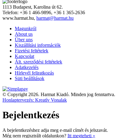
1113 Budapest, Karolina út 62.
Telefon: +36 1 466-9896, +36 1 365-2636
www.harmat.hu,
harmat@harmat.hu
Magunkról
About us
Über uns
Kiszállítási információk
Fizetési feltételek
Kapcsolat
Ált. szerződési feltételek
Adatkezelés
Hírlevél feliratkozás
Süti beállítások
© Copyright 2026. Harmat Kiadó. Minden jog fenntartva.
Honlaptervezés: Kreatív Vonalak
Bejelentkezés
A bejelentkezéshez adja meg e-mail címét és jelszavát.
Még nem regisztrált oldalunkon?
Itt megteheti »