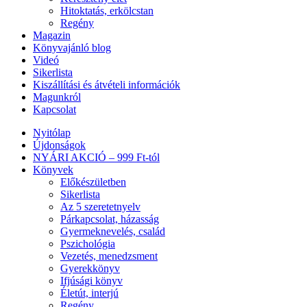
Hitoktatás, erkölcstan
Regény
Magazin
Könyvajánló blog
Videó
Sikerlista
Kiszállítási és átvételi információk
Magunkról
Kapcsolat
Nyitólap
Újdonságok
NYÁRI AKCIÓ – 999 Ft-tól
Könyvek
Előkészületben
Sikerlista
Az 5 szeretetnyelv
Párkapcsolat, házasság
Gyermeknevelés, család
Pszichológia
Vezetés, menedzsment
Gyerekkönyv
Ifjúsági könyv
Életút, interjú
Regény