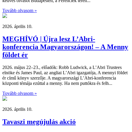
kedves olvasót Budapesten, a Ferenciek terén...
Tovább olvasom »
2026. április 10.
MEGHÍVÓ | Újra lesz L’Abri-
konferencia Magyarországon! – A Menny
földet ér
2026. május 22–23., előadók: Robb Ludwick, a L’Abri Trustees
elnöke és James Paul, az angliai L’Abri igazgatója, A mennyi földet
ér című könyv szerzője. A magyarországi L’Abri-konferencia
központi témája ezúttal a menny. Ha nem puttókra és felh...
Tovább olvasom »
2026. április 10.
Tavaszi megújulás akció