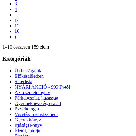
3
4
…
14
15
16
)
1–10 összesen 159 elem
Kategóriák
Újdonságaink
Előkészületben
Sikerlista
NYÁRI AKCIÓ - 999 Ft-tól
Az 5 szeretetnyelv
Párkapcsolat, házasság
Gyermeknevelés, család
Pszichológia
Vezetés, menedzsment
Gyerekkönyv
Ifjúsági könyv
Életút, interjú