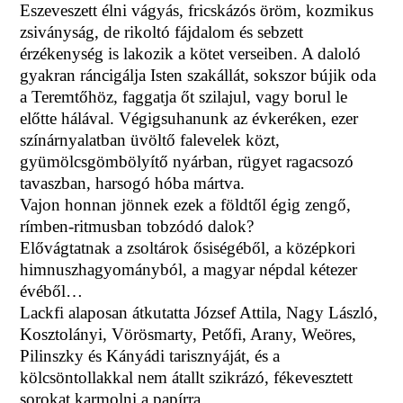
Eszeveszett élni vágyás, fricskázós öröm, kozmikus
zsiványság, de rikoltó fájdalom és sebzett
érzékenység is lakozik a kötet verseiben. A daloló
gyakran ráncigálja Isten szakállát, sokszor bújik oda
a Teremtőhöz, faggatja őt szilajul, vagy borul le
előtte hálával. Végigsuhanunk az évkeréken, ezer
színárnyalatban üvöltő falevelek közt,
gyümölcsgömbölyítő nyárban, rügyet ragacsozó
tavaszban, harsogó hóba mártva.
Vajon honnan jönnek ezek a földtől égig zengő,
rímben-ritmusban tobzódó dalok?
Elővágtatnak a zsoltárok ősiségéből, a középkori
himnuszhagyományból, a magyar népdal kétezer
évéből…
Lackfi alaposan átkutatta József Attila, Nagy László,
Kosztolányi, Vörösmarty, Petőfi, Arany, Weöres,
Pilinszky és Kányádi tarisznyáját, és a
kölcsöntollakkal nem átallt szikrázó, fékevesztett
sorokat karmolni a papírra.