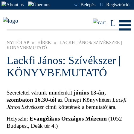
w
Belépés
U
Regisztráció
L
NYITÓLAP
»
HÍREK
»
LACKFI JÁNOS: SZÍVÉKSZER |
KÖNYVBEMUTATÓ
Lackfi János: Szívékszer |
KÖNYVBEMUTATÓ
Szeretettel várunk mindenkit
június 13-án,
szombaton 16.30-tól
az Ünnepi Könyvhéten
Lackfi
János Szívékszer
című kötetének a bemutatójára.
Helyszín:
Evangélikus Országos Múzeum
(1052
Budapest, Deák tér 4.)