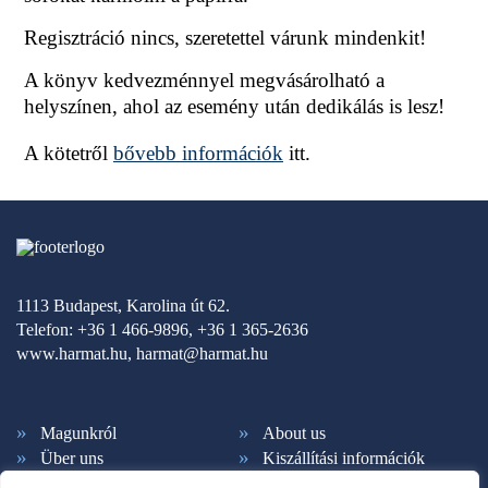
Regisztráció nincs, szeretettel várunk mindenkit!
A könyv kedvezménnyel megvásárolható a
helyszínen, ahol az esemény után dedikálás is lesz!
A kötetről
bővebb információk
itt.
1113 Budapest, Karolina út 62.
Telefon: +36 1 466-9896, +36 1 365-2636
www.harmat.hu,
harmat@harmat.hu
Magunkról
About us
Über uns
Kiszállítási információk
Fizetési feltételek
Kapcsolat