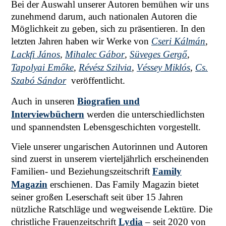
Bei der Auswahl unserer Autoren bemühen wir uns
zunehmend darum, auch nationalen Autoren die
Möglichkeit zu geben, sich zu präsentieren. In den
letzten Jahren haben wir Werke von
Cseri Kálmán
,
Lackfi János
,
Mihalec Gábor
,
Süveges Gergő
,
Tapolyai Emőke
,
Révész Szilvia
,
Véssey Miklós
,
Cs.
Szabó Sándor
veröffentlicht.
Auch in unseren
Biografien und
Interviewbüchern
werden die unterschiedlichsten
und spannendsten Lebensgeschichten vorgestellt.
Viele unserer ungarischen Autorinnen und Autoren
sind zuerst in unserem vierteljährlich erscheinenden
Familien- und Beziehungszeitschrift
Family
Magazin
erschienen. Das Family Magazin bietet
seiner großen Leserschaft seit über 15 Jahren
nützliche Ratschläge und wegweisende Lektüre. Die
christliche Frauenzeitschrift
Lydia
– seit 2020 von