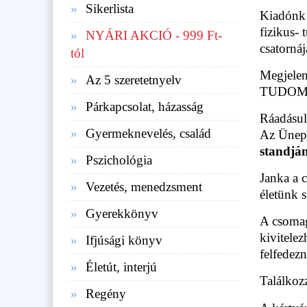
Sikerlista
Kiadónk 
fizikus-
NYÁRI AKCIÓ - 999 Ft-
csatorná
tól
Megjel
Az 5 szeretetnyelv
TUDOMÁN
Párkapcsolat, házasság
Ráadásul
Gyermeknevelés, család
Az Ünep
standjá
Pszichológia
Janka a 
Vezetés, menedzsment
életünk 
Gyerekkönyv
A csomag
kivitele
Ifjúsági könyv
felfedezn
Életút, interjú
Találkoz
Regény