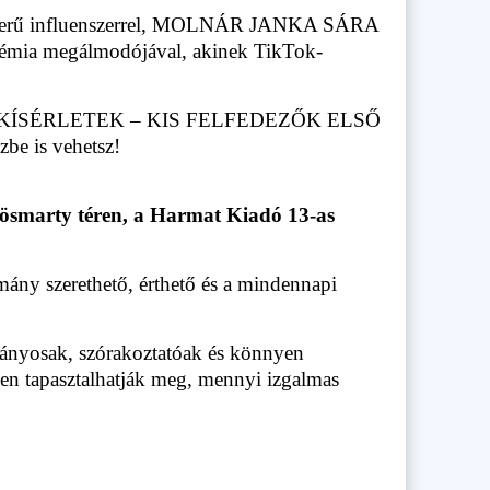
népszerű influenszerrel, MOLNÁR JANKA SÁRA
démia megálmodójával, akinek TikTok-
NI KÍSÉRLETEK – KIS FELFEDEZŐK ELSŐ
 is vehetsz!
rösmarty téren, a Harmat Kiadó 13-as
ány szerethető, érthető és a mindennapi
tványosak, szórakoztatóak és könnyen
en tapasztalhatják meg, mennyi izgalmas