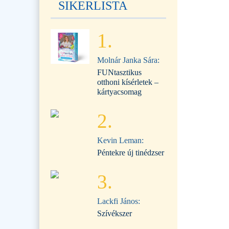
SIKERLISTA
1.
Molnár Janka Sára:
FUNtasztikus
otthoni kísérletek –
kártyacsomag
2.
Kevin Leman:
Péntekre új tinédzser
3.
Lackfi János:
Szívékszer