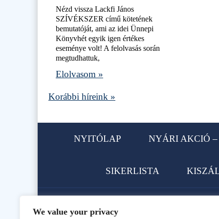
Nézd vissza Lackfi János
SZÍVÉKSZER című kötetének
bemutatóját, ami az idei Ünnepi
Könyvhét egyik igen értékes
eseménye volt! A felolvasás során
megtudhattuk,
Elolvasom »
Korábbi híreink »
NYITÓLAP
NYÁRI AKCIÓ – 
SIKERLISTA
KISZÁ
We value your privacy