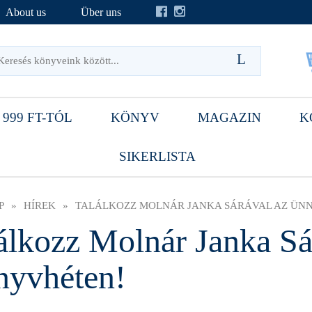
About us
Über uns
 999 FT-TÓL
KÖNYV
MAGAZIN
K
SIKERLISTA
P
»
HÍREK
»
TALÁLKOZZ MOLNÁR JANKA SÁRÁVAL AZ ÜNN
álkozz Molnár Janka Sá
yvhéten!