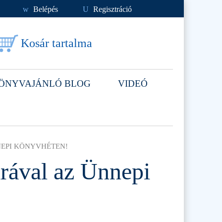
w
Belépés
U
Regisztráció
Kosár tartalma
ÖNYVAJÁNLÓ BLOG
VIDEÓ
EPI KÖNYVHÉTEN!
rával az Ünnepi