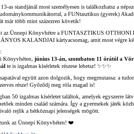
13-as standjánál most személyesen is találkozhatsz a 
 tudománykommunikátorral, a FUNtasztikus (gyerek) Aka
ját már több mint százezren követik!
ent az Ünnepi Könyvhétre a FUNTASZTIKUS OTTHO
YOS KALANDJAI kártyacsomag, amit most végre kézbe
:
i Könyvhéten,
június 13-án, szombaton 11 órától a Vö
nál
te is izgalmas kísérletek részese lehetsz! ✨✨✨
csapatával együtt azon dolgozik, hogy megmutassa: a tudom
szerves része! Győződj meg róla magad is!
ban 50 izgalmas kísérletet találtok, amelyek egyszerre lá
zhetőek minden család számára. Így a gyermekek játék közb
ivaló rejlik a hétköznapi jelenségek mögött.
zunk az Ünnepi Könyvhéten! ❤️