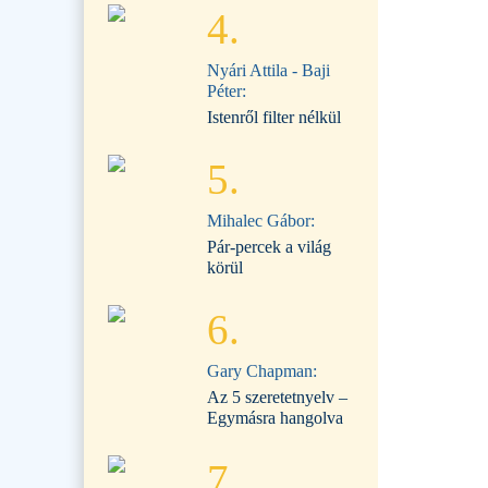
4.
Nyári Attila - Baji
Péter:
Istenről filter nélkül
5.
Mihalec Gábor:
Pár-percek a világ
körül
6.
Gary Chapman:
Az 5 szeretetnyelv –
Egymásra hangolva
7.