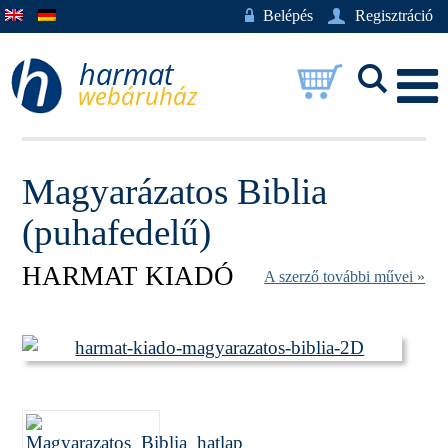
w
Belépés
U
Regisztráció
L
Magyarázatos Biblia
(puhafedelű)
HARMAT KIADÓ
A szerző további művei »