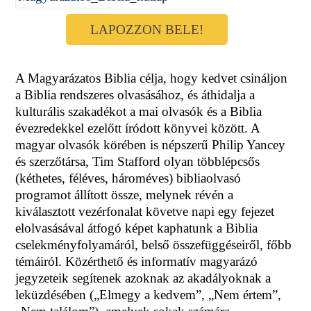
LAPOZZON BELE!
A Magyarázatos Biblia célja, hogy kedvet csináljon
a Biblia rendszeres olvasásához, és áthidalja a
kulturális szakadékot a mai olvasók és a Biblia
évezredekkel ezelőtt íródott könyvei között. A
magyar olvasók körében is népszerű Philip Yancey
és szerzőtársa, Tim Stafford olyan többlépcsős
(kéthetes, féléves, hároméves) bibliaolvasó
programot állított össze, melynek révén a
kiválasztott vezérfonalat követve napi egy fejezet
elolvasásával átfogó képet kaphatunk a Biblia
cselekményfolyamáról, belső összefüggéseiről, főbb
témáiról. Közérthető és informatív magyarázó
jegyzeteik segítenek azoknak az akadályoknak a
leküzdésében („Elmegy a kedvem”, „Nem értem”,