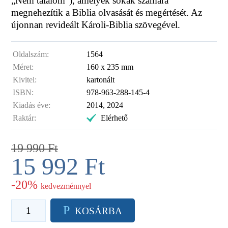
„Nem találom”), amelyek sokak számára
megnehezítik a Biblia olvasását és megértését. Az
újonnan revideált Károli-Biblia szövegével.
Oldalszám:
1564
Méret:
160 x 235 mm
Kivitel:
kartonált
ISBN:
978-963-288-145-4
Kiadás éve:
2014, 2024
Raktár:
.
Elérhető
19 990
Ft
15 992
Ft
-20%
kedvezménnyel
P
KOSÁRBA