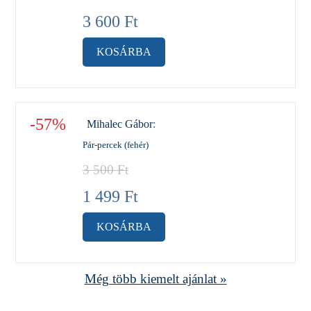
3 600
Ft
KOSÁRBA
-57%
Mihalec Gábor
:
Pár-percek (fehér)
3 500
Ft
1 499
Ft
KOSÁRBA
Még több kiemelt ajánlat »