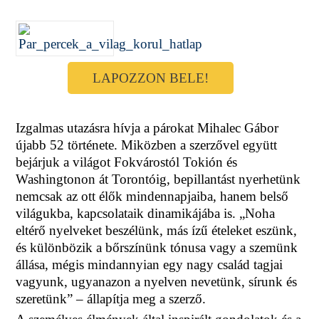
LAPOZZON BELE!
Izgalmas utazásra hívja a párokat Mihalec Gábor
újabb 52 története. Miközben a szerzővel együtt
bejárjuk a világot Fokvárostól Tokión és
Washingtonon át Torontóig, bepillantást nyerhetünk
nemcsak az ott élők mindennapjaiba, hanem belső
világukba, kapcsolataik dinamikájába is. „Noha
eltérő nyelveket beszélünk, más ízű ételeket eszünk,
és különbözik a bőrszínünk tónusa vagy a szemünk
állása, mégis mindannyian egy nagy család tagjai
vagyunk, ugyanazon a nyelven nevetünk, sírunk és
szeretünk” – állapítja meg a szerző.