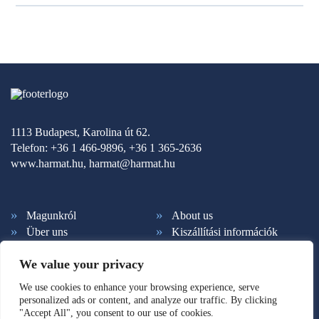
1113 Budapest, Karolina út 62.
Telefon: +36 1 466-9896, +36 1 365-2636
www.harmat.hu,
harmat@harmat.hu
Magunkról
About us
Über uns
Kiszállítási információk
Fizetési feltételek
Kapcsolat
We value your privacy
Ált. szerződési feltételek
Adatkezelés
Hírlevél feliratkozás
Süti beállítások
We use cookies to enhance your browsing experience, serve
personalized ads or content, and analyze our traffic. By clicking
"Accept All", you consent to our use of cookies.