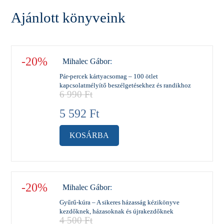
Ajánlott könyveink
-20%
Mihalec Gábor
:
Pár-percek kártyacsomag – 100 ötlet
kapcsolatmélyítő beszélgetésekhez és randikhoz
6 990
Ft
5 592
Ft
KOSÁRBA
-20%
Mihalec Gábor
:
Gyűrű-kúra – A sikeres házasság kézikönyve
kezdőknek, házasoknak és újrakezdőknek
4 500
Ft