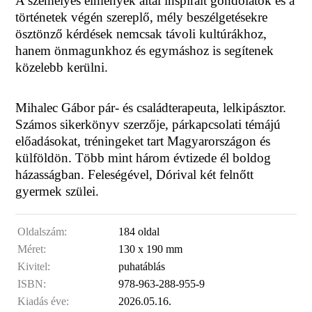
A személyes élmények által inspirált gondolatok és a
történetek végén szereplő, mély beszélgetésekre
ösztönző kérdések nemcsak távoli kultúrákhoz,
hanem önmagunkhoz és egymáshoz is segítenek
közelebb kerülni.
Mihalec Gábor pár- és családterapeuta, lelkipásztor.
Számos sikerkönyv szerzője, párkapcsolati témájú
előadásokat, tréningeket tart Magyarországon és
külföldön. Több mint három évtizede él boldog
házasságban. Feleségével, Dórival két felnőtt
gyermek szülei.
Oldalszám:
184 oldal
Méret:
130 x 190 mm
Kivitel:
puhatáblás
ISBN:
978-963-288-955-9
Kiadás éve:
2026.05.16.