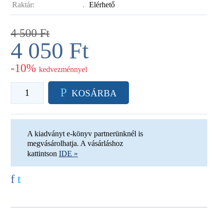
Raktár:
.
Elérhető
4 500
Ft
4 050
Ft
-10%
kedvezménnyel
P
KOSÁRBA
A kiadványt e-könyv partnerünknél is
megvásárolhatja. A vásárláshoz
kattintson
IDE »
f
t