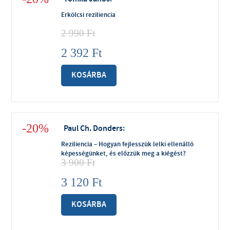
Erkölcsi reziliencia
2 990
Ft
2 392
Ft
KOSÁRBA
-20%
Paul Ch. Donders
:
Reziliencia – Hogyan fejlesszük lelki ellenálló
képességünket, és előzzük meg a kiégést?
3 900
Ft
3 120
Ft
KOSÁRBA