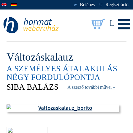
w
Belépés
U
Regisztráció
L
Változáskalauz
A SZEMÉLYES ÁTALAKULÁS
NÉGY FORDULÓPONTJA
SIBA BALÁZS
A szerző további művei »