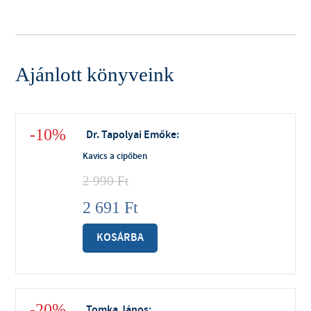
Ajánlott könyveink
-10%
Dr. Tapolyai Emőke
:
Kavics a cipőben
2 990
Ft
2 691
Ft
KOSÁRBA
-20%
Tomka János
: