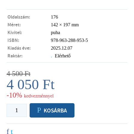
Oldalszám:
176
Méret:
142 × 197 mm
Kivitel:
puha
ISBN:
978-963-288-953-5
Kiadás éve:
2025.12.07
Raktár:
.
Elérhető
4 500
Ft
4 050
Ft
-10%
kedvezménnyel
P
KOSÁRBA
f
t