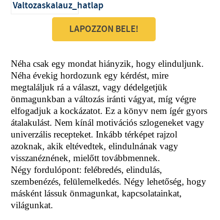
LAPOZZON BELE!
Néha csak egy mondat hiányzik, hogy elinduljunk.
Néha évekig hordozunk egy kérdést, mire
megtaláljuk rá a választ, vagy dédelgetjük
önmagunkban a változás iránti vágyat, míg végre
elfogadjuk a kockázatot. Ez a könyv nem ígér gyors
átalakulást. Nem kínál motivációs szlogeneket vagy
univerzális recepteket. Inkább térképet rajzol
azoknak, akik eltévedtek, elindulnának vagy
visszanéznének, mielőtt továbbmennek.
Négy fordulópont: felébredés, elindulás,
szembenézés, felülemelkedés. Négy lehetőség, hogy
másként lássuk önmagunkat, kapcsolatainkat,
világunkat.