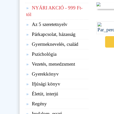
NYÁRI AKCIÓ - 999 Ft-
tól
Az 5 szeretetnyelv
Párkapcsolat, házasság
Gyermeknevelés, család
Pszichológia
Vezetés, menedzsment
Gyerekkönyv
Ifjúsági könyv
Életút, interjú
Regény
Irodalom, esszé