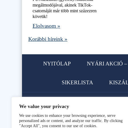
megálmodójával, akinek TikTok-
csatornáját már több mint százezren
követik!
Elolvasom »
Korábbi híreink »
NYITÓLAP
NYÁRI AKCIÓ – 
SIKERLISTA
KISZÁ
We value your privacy
1113 Budapest, Karolina út 62.
We use cookies to enhance your browsing experience, serve
personalized ads or content, and analyze our traffic. By clicking
Telefon: +36 1 466-9896, +36 
"Accept All", you consent to our use of cookies.