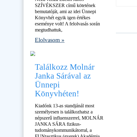
SZÍVÉKSZER című kötetének
bemutatóját, ami az idei Ünnepi
Könyvhét egyik igen értékes
eseménye volt! A felolvasás során
megtudhattuk,
Elolvasom »
Találkozz Molnár
Janka Sárával az
Ünnepi
Könyvhéten!
Kiadónk 13-as standjánál most
személyesen is találkozhatsz a
népszerű influenszerrel, MOLNÁR
JANKA SÁRA fizikus-
tudománykommunikátorral, a
FUNtasztikus (gyerek) Akadémia