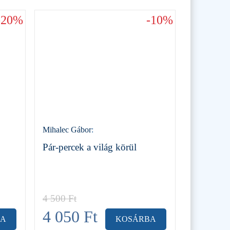
-20%
-10%
Mihalec Gábor
:
Pár-percek a világ körül
4 500
Ft
4 050
Ft
BA
KOSÁRBA