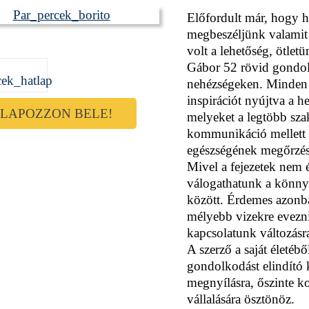
Előfordult már, hogy h
megbeszéljünk valamit 
volt a lehetőség, ötle
Gábor 52 rövid gondola
nehézségeken. Minden f
inspirációt nyújtva a h
LAPOZZON BELE!
melyeket a legtöbb sza
kommunikáció mellett –
egészségének megőrzés
Mivel a fejezetek nem
válogathatunk a könnye
között. Érdemes azonban
mélyebb vizekre evezni
kapcsolatunk változásra,
A szerző a saját életébő
gondolkodást elindító 
megnyílásra, őszinte 
vállalására ösztönöz.