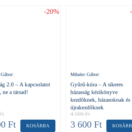
-20%
 Gábor
:
Mihalec Gábor
:
ág 2.0 – A kapcsolatot
Gyűrű-kúra – A sikeres
, ne a társad!
házasság kézikönyve
kezdőknek, házasoknak és
újrakezdőknek
Ft
4 500
Ft
00
Ft
3 600
Ft
KOSÁRBA
KOSÁR