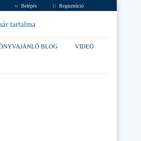
w
Belépés
U
Regisztráció
ár tartalma
ÖNYVAJÁNLÓ BLOG
VIDEÓ