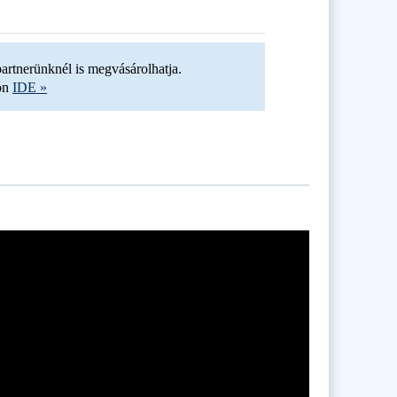
artnerünknél is megvásárolhatja.
son
IDE »