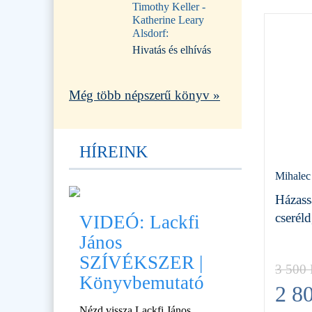
Timothy Keller -
Katherine Leary
Alsdorf:
Hivatás és elhívás
Még több népszerű könyv »
HÍREINK
Mihalec
Házass
cseréld
VIDEÓ: Lackfi
János
SZÍVÉKSZER |
3 500
Könyvbemutató
2 8
Nézd vissza Lackfi János