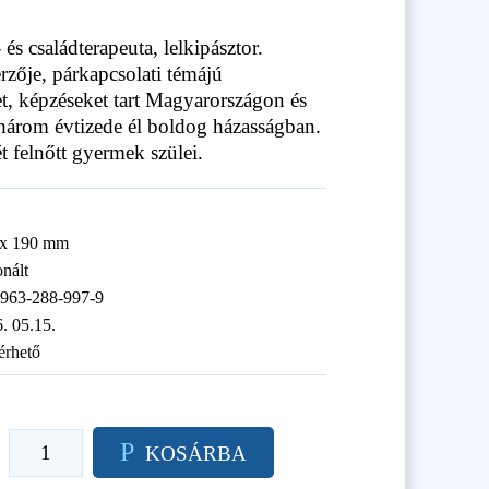
és családterapeuta, lelkipásztor.
zője, párkapcsolati témájú
et, képzéseket tart Magyarországon és
három évtizede él boldog házasságban.
t felnőtt gyermek szülei.
 x 190 mm
onált
-963-288-997-9
. 05.15.
érhető
P
KOSÁRBA