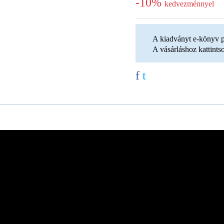
-10%
kedvezménnyel
A kiadványt e-könyv p
A vásárláshoz kattint
f
t