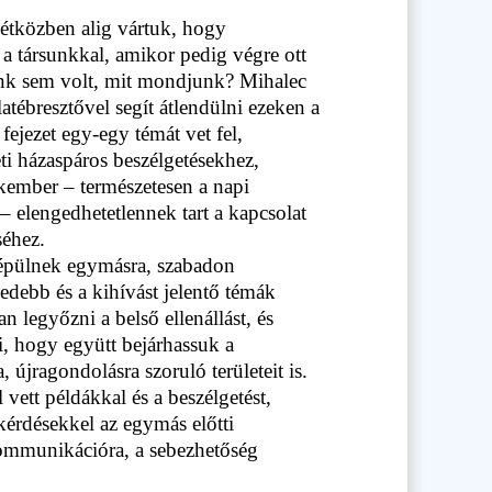
étközben alig vártuk, hogy
a társunkkal, amikor pedig végre ott
tünk sem volt, mit mondjunk? Mihalec
tébresztővel segít átlendülni ezeken a
ejezet egy-egy témát vet fel,
eti házaspáros beszélgetésekhez,
kember – természetesen a napi
 elengedhetetlennek tart a kapcsolat
éhez.
 épülnek egymásra, szabadon
debb és a kihívást jelentő témák
 legyőzni a belső ellenállást, és
, hogy együtt bejárhassuk a
 újragondolásra szoruló területeit is.
l vett példákkal és a beszélgetést,
kérdésekkel az egymás előtti
kommunikációra, a sebezhetőség