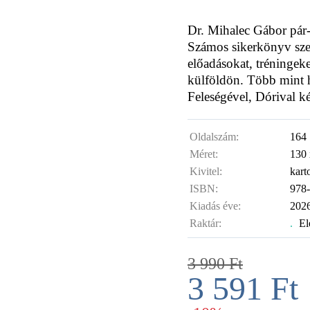
Dr. Mihalec Gábor pár- 
Számos sikerkönyv szer
előadásokat, tréningek
külföldön. Több mint 
Feleségével, Dórival ké
Oldalszám:
164
Méret:
130
Kivitel:
kart
ISBN:
978
Kiadás éve:
2026
Raktár:
.
El
3 990
Ft
3 591
Ft