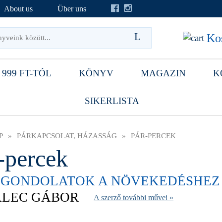
About us
Über uns
Kos
 999 FT-TÓL
KÖNYV
MAGAZIN
K
SIKERLISTA
P
»
PÁRKAPCSOLAT, HÁZASSÁG
»
PÁR-PERCEK
-percek
 GONDOLATOK A NÖVEKEDÉSHEZ
ALEC GÁBOR
A szerző további művei »