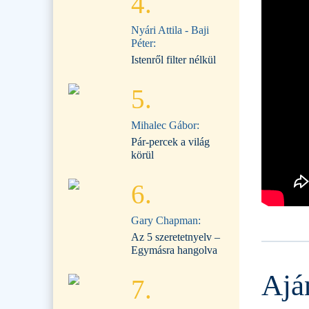
4.
Nyári Attila - Baji
Péter:
Istenről filter nélkül
5.
Mihalec Gábor:
Pár-percek a világ
körül
6.
Gary Chapman:
Az 5 szeretetnyelv –
Egymásra hangolva
Ajá
7.