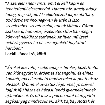
“
A szerelem nem vírus, amit el kell kapni és
tehetetlenül elszenvedni. Hanem tűz, amely addig
lobog, míg rakják. Aki elkötelezett kapcsolatban,
tíz-húsz-harminc-negyven év után is izzó
szerelemben szeretne élni, annak Mihalec Gábor
szakszerű, humoros, érzékletes stílusban megírt
könyvei nélkülözhetetlenek. Az ilyen mű igazi
nehézfegyverzet a házasságunkért folytatott
harcban.
“
Lackfi János író, költő
“
Értéket közvetít, szakmailag is hiteles, közérthető.
Van kiút együtt is, érdemes áthangolni, és ehhez
konkrét, ma elkezdhető módszereket kaphatnak az
olvasók. Örömmel olvastuk férjemmel, jó szívvel
fogjuk ifjú házas és házasulandó gyermekeinknek
ajándékozni, és ott lesz a polcon mint hiánypótló
segédanyag mindazoknak, akik bajba jutottak és