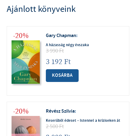
Ajánlott könyveink
-20%
Gary Chapman
:
A házasság négy évszaka
3 990
Ft
3 192
Ft
KOSÁRBA
-20%
Révész Szilvia
:
Keserűből édeset – Istennel a kríziseken át
2 500
Ft