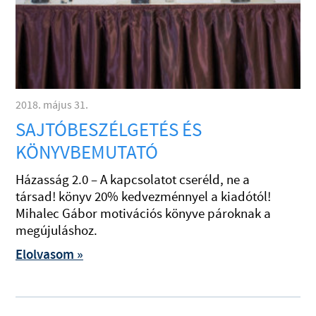
2018. május 31.
SAJTÓBESZÉLGETÉS ÉS
KÖNYVBEMUTATÓ
Házasság 2.0 – A kapcsolatot cseréld, ne a
társad! könyv 20% kedvezménnyel a kiadótól!
Mihalec Gábor motivációs könyve pároknak a
megújuláshoz.
Elolvasom »