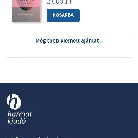
2 000
Ft
KOSÁRBA
Még több kiemelt ajánlat »