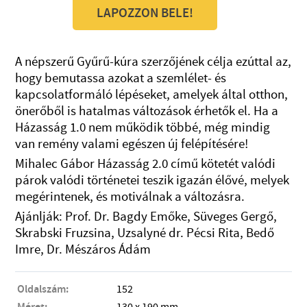
LAPOZZON BELE!
A népszerű Gyűrű-kúra szerzőjének célja ezúttal az,
hogy bemutassa azokat a szemlélet- és
kapcsolatformáló lépéseket, amelyek által otthon,
önerőből is hatalmas változások érhetők el. Ha a
Házasság 1.0 nem működik többé, még mindig
van remény valami egészen új felépítésére!
Mihalec Gábor Házasság 2.0 című kötetét valódi
párok valódi történetei teszik igazán élővé, melyek
megérintenek, és motiválnak a változásra.
Ajánlják: Prof. Dr. Bagdy Emőke, Süveges Gergő,
Skrabski Fruzsina, Uzsalyné dr. Pécsi Rita, Bedő
Imre, Dr. Mészáros Ádám
Oldalszám:
152