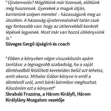
“
Újratervezés? Mögöttünk már tizensok, előttünk
még huszonsok. Gyerekek a maguk útján,
karrierünk szépen menetel – házasságunk meg az
útszélen. A házasság újratervezésénél talán csak
egy fontosabb van: hogy az útitervekből konkrét
lépések legyenek. Most már van hozzá útikönyvünk
is.
“
Süveges Gergő újságíró és coach
“
Ebben a könyvben végre visszaköszön apám
tanítása: a legnagyobb szabadság, ha a saját
döntésedből felállított kereteiden belül azt tehetsz,
amit akarsz. Mihalec Gábor könyve is erről a
döntésről szól, amit bárki bármikor meghozhat.
Köszönöm ezt a könyvet!
“
Skrabski Fruzsina, a Három Királyfi, Három
Királylány Mozgalom vezetője