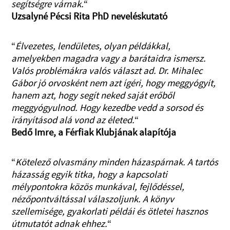
segítségre várnak.
“
Uzsalyné Pécsi Rita PhD neveléskutató
“
Élvezetes, lendületes, olyan példákkal,
amelyekben magadra vagy a barátaidra ismersz.
Valós problémákra valós választ ad. Dr. Mihalec
Gábor jó orvosként nem azt ígéri, hogy meggyógyít,
hanem azt, hogy segít neked saját erőből
meggyógyulnod. Hogy kezedbe vedd a sorsod és
irányításod alá vond az életed.
“
Bedő Imre, a Férfiak Klubjának alapítója
“
Kötelező olvasmány minden házaspárnak. A tartós
házasság egyik titka, hogy a kapcsolati
mélypontokra közös munkával, fejlődéssel,
nézőpontváltással válaszoljunk. A könyv
szellemisége, gyakorlati példái és ötletei hasznos
útmutatót adnak ehhez.
“