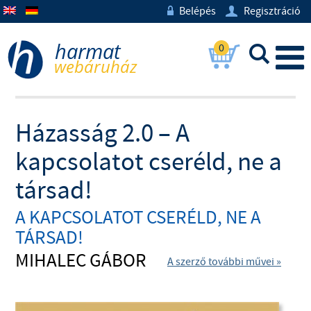
Belépés
Regisztráció
w
U
0
L
Házasság 2.0 – A
kapcsolatot cseréld, ne a
társad!
A KAPCSOLATOT CSERÉLD, NE A
TÁRSAD!
MIHALEC GÁBOR
A szerző további művei »