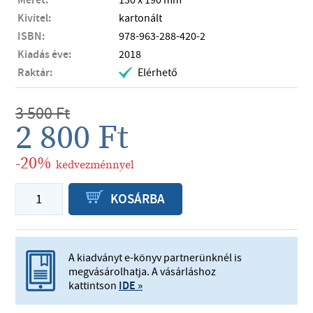
Méret:
130 x 190 mm
Kivitel:
kartonált
ISBN:
978-963-288-420-2
Kiadás éve:
2018
Raktár:
Elérhető
.
3 500
Ft
2 800
Ft
-20%
kedvezménnyel
P
KOSÁRBA
A kiadványt e-könyv partnerünknél is
megvásárolhatja. A vásárláshoz
kattintson
IDE »