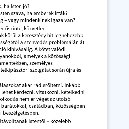
, ha Isten jó?
Isten szava, ha emberek írták?
ság – vagy mindenkinek igaza van?
ter őszinte, közvetlen
ák körül a keresztény hit legnehezebb
lességétől a szenvedés problémáján át
ió kihívásaiig. A kötet valódi
lyanokból, amelyek a közösségi
mmentekben, személyes
lelkipásztori szolgálat során újra és
laszokat akar rád erőltetni. Inkább
 lehet kérdezni, vitatkozni, kételkedni
dolkodás nem ér véget az utolsó
d barátokkal, családban, közösségben
li beszélgetésben.
távolítanak Istentől – közelebb