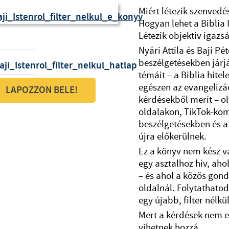
Miért létezik szenvedés
Hogyan lehet a Biblia 
Létezik objektív igaz
Nyári Attila és Baji Pé
beszélgetésekben járj
témáit – a Biblia hite
egészen az evangelizác
LAPOZZON BELE!
kérdésekből merít – o
oldalakon, TikTok-ko
beszélgetésekben és a 
újra előkerülnek.
Ez a könyv nem kész vá
egy asztalhoz hív, ahol
– és ahol a közös gon
oldalnál. Folytathato
egy újabb, filter nélkü
Mert a kérdések nem el
vihetnek hozzá.