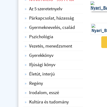
Az 5 szeretetnyelv
Párkapcsolat, házasság
Gyermeknevelés, család
Pszichológia
Vezetés, menedzsment
Gyerekkönyv
Ifjúsági könyv
Életút, interjú
Regény
Irodalom, esszé
Kultúra és tudomány