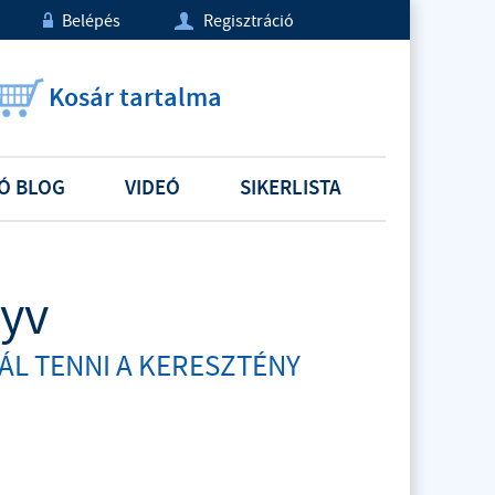
Belépés
Regisztráció
w
U
Kosár tartalma
Ó BLOG
VIDEÓ
SIKERLISTA
nyv
ÁL TENNI A KERESZTÉNY