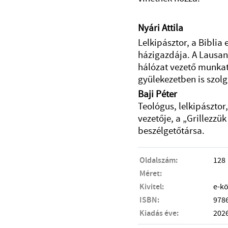
Nyári Attila
Lelkipásztor, a Biblia 
házigazdája. A Lausa
hálózat vezető munkat
gyülekezetben is szolg
Baji Péter
Teológus, lelkipásztor
vezetője, a „Grillezzü
beszélgetőtársa.
Oldalszám:
128
Méret:
Kivitel:
e-k
ISBN:
978
Kiadás éve:
202