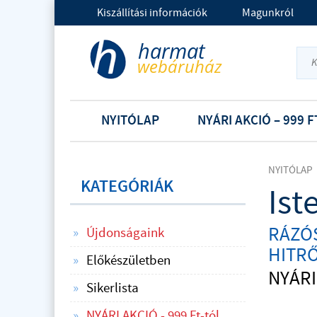
Kiszállítási információk
Magunkról
NYITÓLAP
NYÁRI AKCIÓ – 999 F
NYITÓLAP
KATEGÓRIÁK
Ist
RÁZÓS
Újdonságaink
HITR
Előkészületben
NYÁRI
Sikerlista
NYÁRI AKCIÓ - 999 Ft-tól