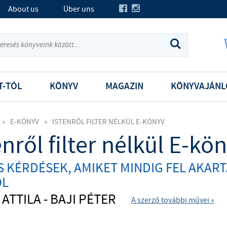
About us
Über uns
T-TÓL
KÖNYV
MAGAZIN
KÖNYVAJÁNL
»
E-KÖNYV
»
ISTENRŐL FILTER NÉLKÜL E-KÖNYV
enről filter nélkül E-kö
 KÉRDÉSEK, AMIKET MINDIG FEL AKART
ŐL
 ATTILA - BAJI PÉTER
A szerző további művei »