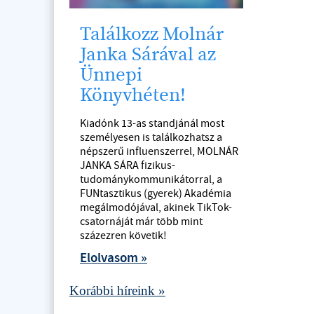
Találkozz Molnár
Janka Sárával az
Ünnepi
Könyvhéten!
Kiadónk 13-as standjánál most
személyesen is találkozhatsz a
népszerű influenszerrel, MOLNÁR
JANKA SÁRA fizikus-
tudománykommunikátorral, a
FUNtasztikus (gyerek) Akadémia
megálmodójával, akinek TikTok-
csatornáját már több mint
százezren követik!
Elolvasom »
Korábbi híreink »