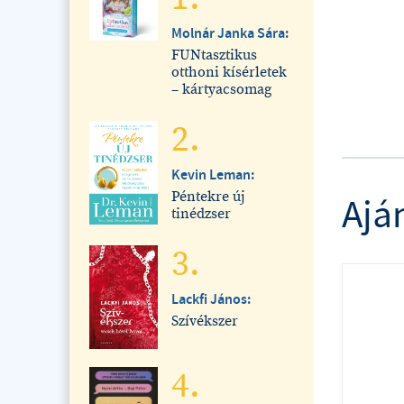
Molnár Janka Sára:
FUNtasztikus
otthoni kísérletek
– kártyacsomag
2.
Kevin Leman:
Péntekre új
Ajá
tinédzser
3.
Lackfi János:
Szívékszer
4.