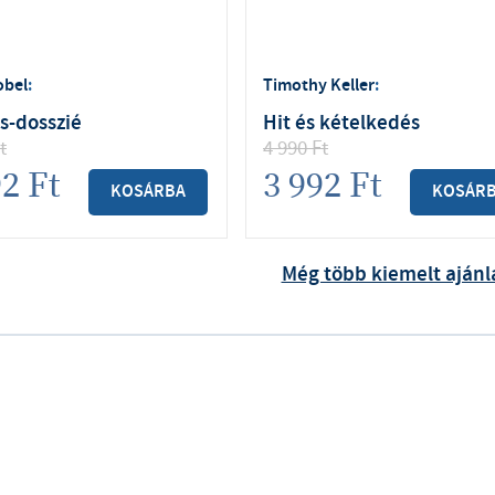
obel
:
Timothy Keller
:
s-dosszié
Hit és kételkedés
t
4 990
Ft
92
Ft
3 992
Ft
KOSÁRBA
KOSÁR
Még több kiemelt ajánl