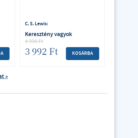
C. S. Lewis
:
Keresztény vagyok
4 990
Ft
3 992
Ft
BA
KOSÁRBA
at »