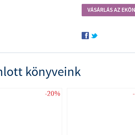
VÁSÁRLÁS AZ EKÖN
f
t
nlott könyveink
-20%