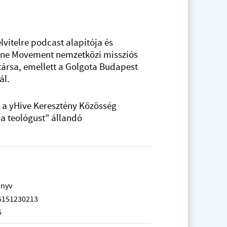
elvitelre podcast alapítója és
nne Movement nemzetközi missziós
ársa, emellett a Golgota Budapest
ál.
, a yHive Keresztény Közösség
k a teológust” állandó
önyv
6151230213
6