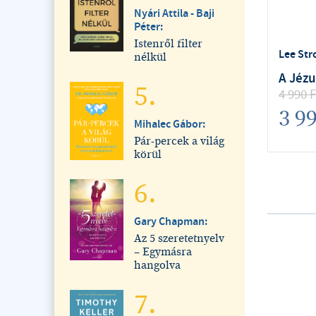
Nyári Attila - Baji
Péter:
Istenről filter
Lee Str
nélkül
A Jézu
5.
4 990
F
3 9
Mihalec Gábor:
Pár-percek a világ
körül
6.
Gary Chapman:
Az 5 szeretetnyelv
– Egymásra
hangolva
7.