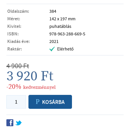
Oldalszám:
384
Méret:
142 x 197 mm
Kivitel:
puhatáblás
ISBN:
978-963-288-669-5
Kiadás éve:
2021
Raktár:
Elérhető
.
4 900
Ft
3 920
Ft
-20%
kedvezménnyel
P
KOSÁRBA
f
t