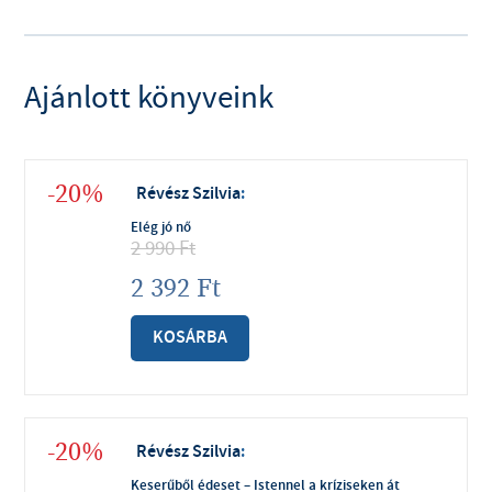
Ajánlott könyveink
-20%
Révész Szilvia
:
Elég jó nő
2 990
Ft
2 392
Ft
KOSÁRBA
-20%
Révész Szilvia
:
Keserűből édeset – Istennel a kríziseken át