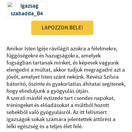
LAPOZZON BELE!
Amikor Isten Igéje rávilágít azokra a félelmekre,
függőségekre és hazugságokra, amelyek
fogságban tartanak minket, és képesek vagyunk
elengedni a múltat, akkor tudjuk megragadni azt a
jövőt, amelyet Isten szánt nekünk. Révész Szilvia
bátorító, őszinte és gyakorlatias áhítatai segítenek,
hogy elinduljunk a gyógyulás útján.
A szerző másfél évtizede tart csendes napokat,
tréningeket és előadásokat a múltból hozott
sebekből való gyógyulásról. Az itt felismert
igazságok sokak számára jelentettek áttörést a
lelki egészség és a teljes élet felé.