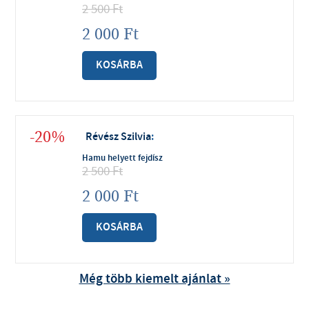
2 500
Ft
2 000
Ft
KOSÁRBA
-20%
Révész Szilvia
:
Hamu helyett fejdísz
2 500
Ft
2 000
Ft
KOSÁRBA
Még több kiemelt ajánlat »