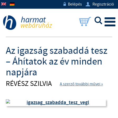
Belépés
Regisztráció
w
U
L
Az igazság szabaddá tesz
– Áhítatok az év minden
napjára
RÉVÉSZ SZILVIA
A szerző további művei »