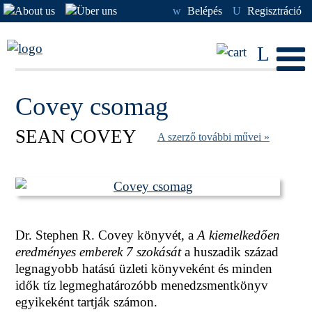
w
Belépés
U
Regisztráció
L
Covey csomag
SEAN COVEY
A szerző további művei »
Dr. Stephen R. Covey könyvét, a
A kiemelkedően
eredményes emberek 7 szokását
a huszadik század
legnagyobb hatású üzleti könyveként és minden
idők tíz legmeghatározóbb menedzsmentkönyv
egyikeként tartják számon.