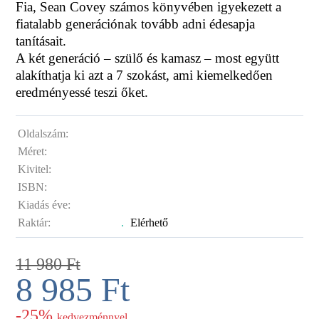
Fia, Sean Covey számos könyvében igyekezett a
fiatalabb generációnak tovább adni édesapja
tanításait.
A két generáció – szülő és kamasz – most együtt
alakíthatja ki azt a 7 szokást, ami kiemelkedően
eredményessé teszi őket.
Oldalszám:
Méret:
Kivitel:
ISBN:
Kiadás éve:
Raktár:
.
Elérhető
11 980
Ft
8 985
Ft
-25%
kedvezménnyel