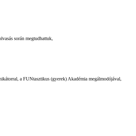
lvasás során megtudhattuk,
kátorral, a FUNtasztikus (gyerek) Akadémia megálmodójával,