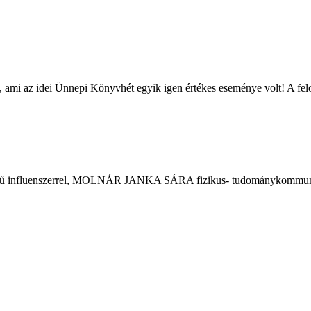
mi az idei Ünnepi Könyvhét egyik igen értékes eseménye volt! A felo
pszerű influenszerrel, MOLNÁR JANKA SÁRA fizikus- tudománykommuni