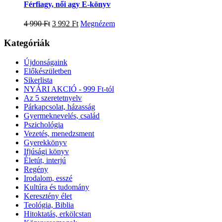
Férfiagy, női agy E-könyv
4 990
Ft
3 992
Ft
Megnézem
Kategóriák
Újdonságaink
Előkészületben
Sikerlista
NYÁRI AKCIÓ - 999 Ft-tól
Az 5 szeretetnyelv
Párkapcsolat, házasság
Gyermeknevelés, család
Pszichológia
Vezetés, menedzsment
Gyerekkönyv
Ifjúsági könyv
Életút, interjú
Regény
Irodalom, esszé
Kultúra és tudomány
Keresztény élet
Teológia, Biblia
Hitoktatás, erkölcstan