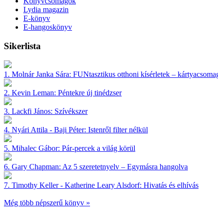
Könyvcsomagok
Lydia magazin
E-könyv
E-hangoskönyv
Sikerlista
1.
Molnár Janka Sára:
FUNtasztikus otthoni kísérletek – kártyacsoma
2.
Kevin Leman:
Péntekre új tinédzser
3.
Lackfi János:
Szívékszer
4.
Nyári Attila - Baji Péter:
Istenről filter nélkül
5.
Mihalec Gábor:
Pár-percek a világ körül
6.
Gary Chapman:
Az 5 szeretetnyelv – Egymásra hangolva
7.
Timothy Keller - Katherine Leary Alsdorf:
Hivatás és elhívás
Még több népszerű könyv »