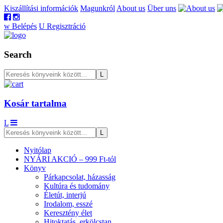
Kiszállítási információk
Magunkról
About us
Über uns
w
Belépés
U
Regisztráció
Search
Kosár tartalma
L
Nyitólap
NYÁRI AKCIÓ – 999 Ft-tól
Könyv
Párkapcsolat, házasság
Kultúra és tudomány
Életút, interjú
Irodalom, esszé
Keresztény élet
Hitoktatás, erkölcstan