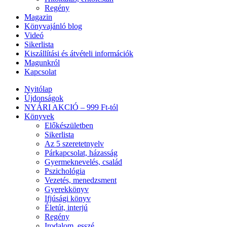
Regény
Magazin
Könyvajánló blog
Videó
Sikerlista
Kiszállítási és átvételi információk
Magunkról
Kapcsolat
Nyitólap
Újdonságok
NYÁRI AKCIÓ – 999 Ft-tól
Könyvek
Előkészületben
Sikerlista
Az 5 szeretetnyelv
Párkapcsolat, házasság
Gyermeknevelés, család
Pszichológia
Vezetés, menedzsment
Gyerekkönyv
Ifjúsági könyv
Életút, interjú
Regény
Irodalom, esszé