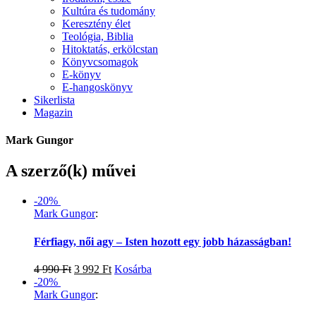
Kultúra és tudomány
Keresztény élet
Teológia, Biblia
Hitoktatás, erkölcstan
Könyvcsomagok
E-könyv
E-hangoskönyv
Sikerlista
Magazin
Mark Gungor
A szerző(k) művei
-20%
Mark Gungor
:
Férfiagy, női agy – Isten hozott egy jobb házasságban!
4 990
Ft
3 992
Ft
Kosárba
-20%
Mark Gungor
: