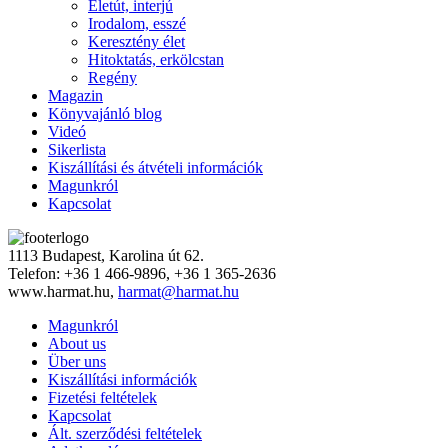
Életút, interjú
Irodalom, esszé
Keresztény élet
Hitoktatás, erkölcstan
Regény
Magazin
Könyvajánló blog
Videó
Sikerlista
Kiszállítási és átvételi információk
Magunkról
Kapcsolat
1113 Budapest, Karolina út 62.
Telefon: +36 1 466-9896, +36 1 365-2636
www.harmat.hu,
harmat@harmat.hu
Magunkról
About us
Über uns
Kiszállítási információk
Fizetési feltételek
Kapcsolat
Ált. szerződési feltételek