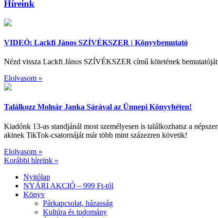
Híreink
VIDEÓ: Lackfi János SZÍVÉKSZER | Könyvbemutató
Nézd vissza Lackfi János SZÍVÉKSZER című kötetének bemutatóját, a
Elolvasom »
Találkozz Molnár Janka Sárával az Ünnepi Könyvhéten!
Kiadónk 13-as standjánál most személyesen is találkozhatsz a né
akinek TikTok-csatornáját már több mint százezren követik!
Elolvasom »
Korábbi híreink »
Nyitólap
NYÁRI AKCIÓ – 999 Ft-tól
Könyv
Párkapcsolat, házasság
Kultúra és tudomány