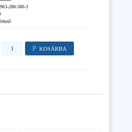
-963-288-580-3
0
érhető
P
KOSÁRBA