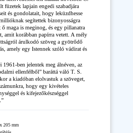
lt füzetek lapjain engedi szabadjára
it és gondolatait, hogy leküzdhesse
illióknak segítettek bizonyosságra
tt ő maga is meginog, és egy pillanatra
, amit korábban papírra vetett. A mély
tottságról árulkodó szöveg a gyötrődő
tás, amely egy Istennek szóló vádirat és
ei 1961-ben jelentek meg álnéven, az
odalmi ellenfélből” baráttá váló T. S.
ikor a kiadóban elolvastuk a szöveget,
 számunkra, hogy egy kivételes
enységgel és kifejezőkészséggel
.”
 x 205 mm
táblás