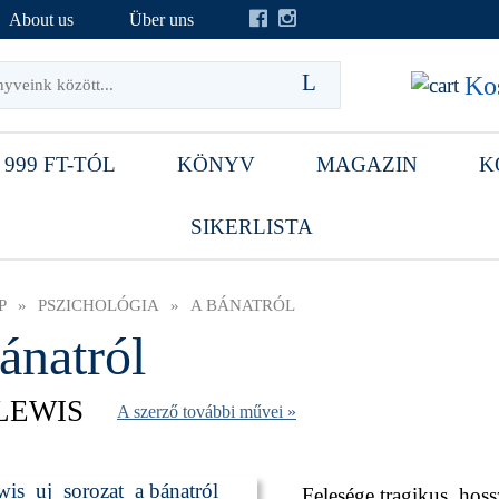
About us
Über uns
Kos
 999 FT-TÓL
KÖNYV
MAGAZIN
K
SIKERLISTA
P
»
PSZICHOLÓGIA
»
A BÁNATRÓL
ánatról
 LEWIS
A szerző további művei »
Felesége tragikus, hoss