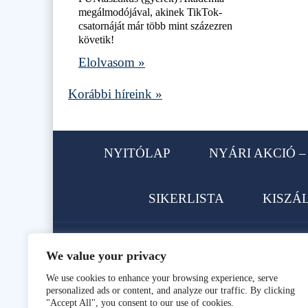
megálmodójával, akinek TikTok-
csatornáját már több mint százezren
követik!
Elolvasom »
Korábbi híreink »
NYITÓLAP
NYÁRI AKCIÓ – 
SIKERLISTA
KISZÁ
We value your privacy
1113 Budapest, Karolina út 62.
We use cookies to enhance your browsing experience, serve
personalized ads or content, and analyze our traffic. By clicking
Telefon: +36 1 466-9896, +36 
"Accept All", you consent to our use of cookies.