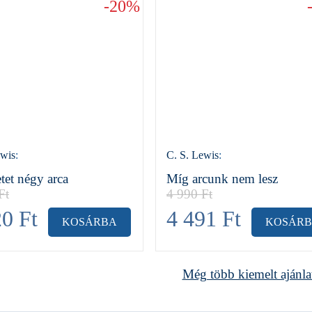
-20%
ewis
:
C. S. Lewis
:
tet négy arca
Míg arcunk nem lesz
Ft
4 990
Ft
20
Ft
4 491
Ft
KOSÁRBA
KOSÁR
Még több kiemelt ajánla