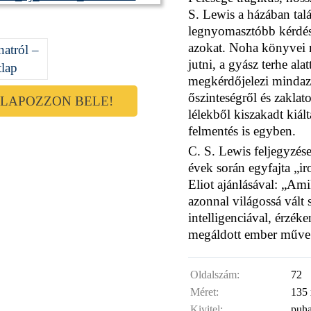
S. Lewis a házában talá
legnyomasztóbb kérdése
azokat. Noha könyvei m
jutni, a gyász terhe ala
megkérdőjelezi mindazt
őszinteségről és zakla
LAPOZZON BELE!
lélekből kiszakadt kiál
felmentés is egyben.
C. S. Lewis feljegyzés
évek során egyfajta „ir
Eliot ajánlásával: „Am
azonnal világossá vált
intelligenciával, érzék
megáldott ember műve
Oldalszám:
72
Méret:
135
Kivitel:
puha