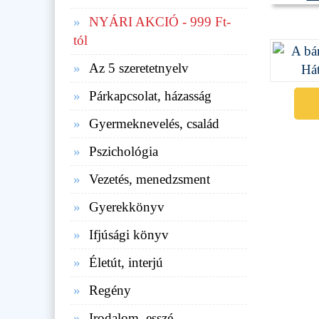
NYÁRI AKCIÓ - 999 Ft-
tól
Az 5 szeretetnyelv
Párkapcsolat, házasság
Gyermeknevelés, család
Pszichológia
Vezetés, menedzsment
Gyerekkönyv
Ifjúsági könyv
Életút, interjú
Regény
Irodalom, esszé