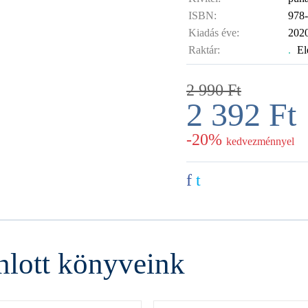
ISBN:
978
Kiadás éve:
202
Raktár:
.
El
2 990
Ft
2 392
Ft
-20%
kedvezménnyel
f
t
nlott könyveink