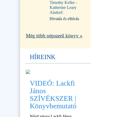
Timothy Keller -
Katherine Leary
Alsdorf:
Hivatás és elhívás
Még több népszerű könyv »
HÍREINK
VIDEÓ: Lackfi
János
SZÍVÉKSZER |
Könyvbemutató
Nézd vissza Lackfi János