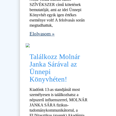
SZÍVÉKSZER című kötetének
bemutatóját, ami az idei Ünnepi
Könyvhét egyik igen értékes
eseménye volt! A felolvasás során
megtudhattuk,
Elolvasom »
Találkozz Molnár
Janka Sárával az
Ünnepi
Könyvhéten!
Kiadónk 13-as standjánál most
személyesen is találkozhatsz a
népszerű influenszerrel, MOLNÁR
JANKA SÁRA fizikus-
tudománykommunikátorral, a
FUNtasztikus (gyerek) Akadémia