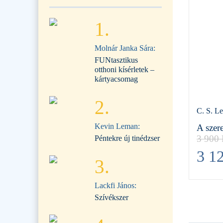
1.
Molnár Janka Sára:
FUNtasztikus
otthoni kísérletek –
kártyacsomag
2.
C. S. L
Kevin Leman:
A szere
3 900
Péntekre új tinédzser
3 1
3.
Lackfi János:
Szívékszer