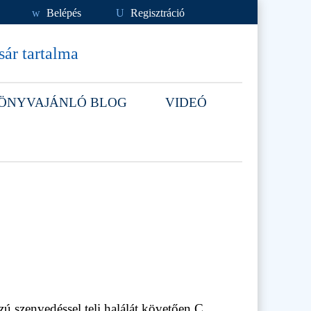
w
Belépés
U
Regisztráció
ár tartalma
ÖNYVAJÁNLÓ BLOG
VIDEÓ
zú szenvedéssel teli halálát követően C.