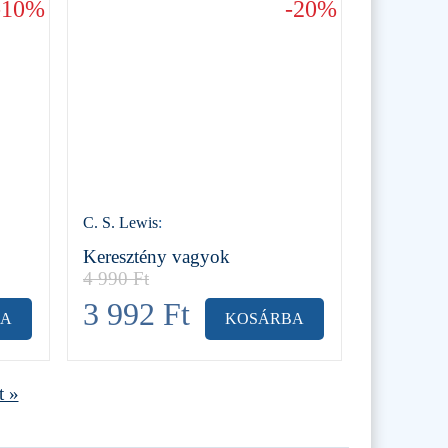
-10%
-20%
C. S. Lewis
:
Keresztény vagyok
4 990
Ft
3 992
Ft
BA
KOSÁRBA
t »