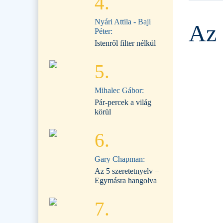
4.
Nyári Attila - Baji
Az 
Péter:
Istenről filter nélkül
5.
Mihalec Gábor:
Pár-percek a világ
körül
6.
Gary Chapman:
Az 5 szeretetnyelv –
Egymásra hangolva
7.