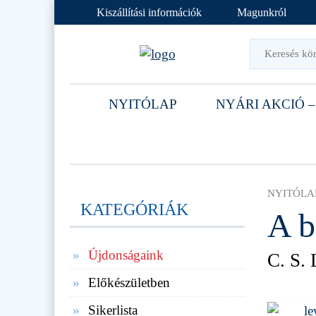
Kiszállítási információk
Magunkról
NYITÓLAP
NYÁRI AKCIÓ –
NYITÓLA
KATEGÓRIÁK
A b
Újdonságaink
C. S.
Előkészületben
Sikerlista