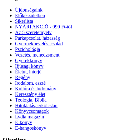
Újdonságaink
Előkészületben
Sikerlista
NYÁRI AKCIÓ - 999 Ft-tól
Az 5 szeretetnyelv
Párkapcsolat, házasság
Gyermeknevelés, család
Pszichológia
Vezetés, menedzsment
Gyerekkönyv
Ifjúsági könyv
Életút, interjú
Regény
Irodalom, esszé
Kultúra és tudomány
Keresztény élet
Teológia, Biblia
Hitoktatás, erkölcstan
Könyvcsomagok
Lydia magazin
E-könyv
E-hangoskönyv