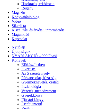
Hitoktatás, erkölcstan
Regény
Magazin
Könyvajánló blog
Videó
Sikerlista
Kiszállítási és átvételi információk
Magunkról
Kapcsolat
Nyitólap
Újdonságok
NYÁRI AKCIÓ – 999 Ft-tól
Könyvek
Előkészületben
Sikerlista
Az 5 szeretetnyelv
Párkapcsolat, házasság
Gyermeknevelés, család
Pszichológia
Vezetés, menedzsment
Gyerekkönyv
Ifjúsági könyv
Életút, interjú
Regény