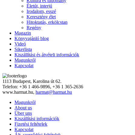
Kultúra és tudomány
Életút, interjú
Irodalom, esszé
Keresztény élet
Hitoktatás, erkölcstan
Regény
Magazin
Könyvajánló blog
Videó
Sikerlista
Kiszállítási és átvételi információk
Magunkról
Kapcsolat
1113 Budapest, Karolina út 62.
Telefon: +36 1 466-9896, +36 1 365-2636
www.harmat.hu,
harmat@harmat.hu
Magunkról
About us
Über uns
Kiszállítási információk
Fizetési feltételek
Kapcsolat
Ált. szerződési feltételek