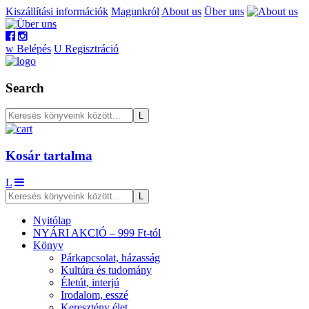
Kiszállítási információk
Magunkról
About us
Über uns
w
Belépés
U
Regisztráció
Search
Kosár tartalma
L
Nyitólap
NYÁRI AKCIÓ – 999 Ft-tól
Könyv
Párkapcsolat, házasság
Kultúra és tudomány
Életút, interjú
Irodalom, esszé
Keresztény élet