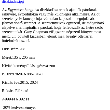
Az
Egymásra hangolva
díszkiadása remek ajándék pároknak
esküvőre, évfordulókra vagy más különleges alkalmakra. Az öt
szeretetnyelv koncepciója számtalan kapcsolat megújulásában
játszott döntő szerepet. A szeretetnyelvek egyszerű, de mélyreható
alapelve arra inspirálja a párokat, hogy felfedezzék az életre szóló
szeretet titkát. Gary Chapman világszerte népszerű könyve most
megújult, bővített kiadásban jelenik meg, kreatív ötlettárral,
önfelmérő teszttel.
Oldalszám:
208
Méret:
135 x 205 mm
Kivitel:
keménytáblás egészvászon
ISBN:
978-963-288-820-0
Kiadás éve:
2015, 2024
Raktár:
.
Elérhető
7 990
Ft
6 392
Ft
-20%
kedvezménnyel