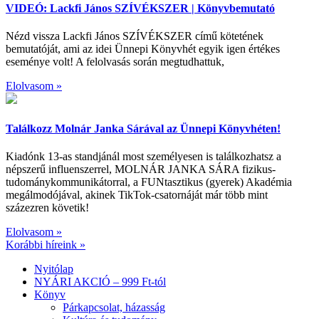
VIDEÓ: Lackfi János SZÍVÉKSZER | Könyvbemutató
Nézd vissza Lackfi János SZÍVÉKSZER című kötetének
bemutatóját, ami az idei Ünnepi Könyvhét egyik igen értékes
eseménye volt! A felolvasás során megtudhattuk,
Elolvasom »
Találkozz Molnár Janka Sárával az Ünnepi Könyvhéten!
Kiadónk 13-as standjánál most személyesen is találkozhatsz a
népszerű influenszerrel, MOLNÁR JANKA SÁRA fizikus-
tudománykommunikátorral, a FUNtasztikus (gyerek) Akadémia
megálmodójával, akinek TikTok-csatornáját már több mint
százezren követik!
Elolvasom »
Korábbi híreink »
Nyitólap
NYÁRI AKCIÓ – 999 Ft-tól
Könyv
Párkapcsolat, házasság