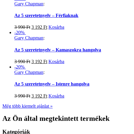
Gary Chapman
:
Az 5 szeretetnyelv – Férfiaknak
3 990
Ft
3 192
Ft
Kosárba
-20%
Gary Chapman
:
Az 5 szeretetnyelv – Kamaszokra hangolva
3 990
Ft
3 192
Ft
Kosárba
-20%
Gary Chapman
:
Az 5 szeretetnyelv – Istenre hangolva
3 990
Ft
3 192
Ft
Kosárba
Még több kiemelt ajánlat »
Az Ön által megtekintett termékek
Kategóriák