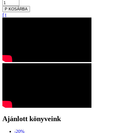
P
KOSÁRBA
f
t
Ajánlott könyveink
-20%