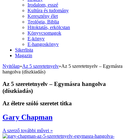
Irodalom, esszé
Kultúra és tudomány
Keresztény élet
Teológia, Biblia
Hitoktatás, erkölcstan
Könyvcsomagok
E-könyv
E-hangoskönyv
Sikerlista
Magazin
Nyitólap
»
Az 5 szeretetnyelv
»
Az 5 szeretetnyelv – Egymásra
hangolva (díszkiadás)
Az 5 szeretetnyelv – Egymásra hangolva
(díszkiadás)
Az életre szóló szeretet titka
Gary Chapman
A szerző további művei »