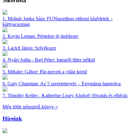
Sikerlista
1.
Molnár Janka Sára:
FUNtasztikus otthoni kísérletek –
kártyacsomag
2.
Kevin Leman:
Péntekre új tinédzser
3.
Lackfi János:
Szívékszer
4.
Nyári Attila - Baji Péter:
Istenről filter nélkül
5.
Mihalec Gábor:
Pár-percek a világ körül
6.
Gary Chapman:
Az 5 szeretetnyelv – Egymásra hangolva
7.
Timothy Keller - Katherine Leary Alsdorf:
Hivatás és elhívás
Még több népszerű könyv »
Híreink