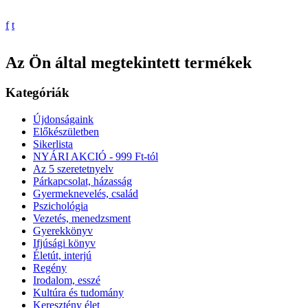
f
t
Az Ön által megtekintett termékek
Kategóriák
Újdonságaink
Előkészületben
Sikerlista
NYÁRI AKCIÓ - 999 Ft-tól
Az 5 szeretetnyelv
Párkapcsolat, házasság
Gyermeknevelés, család
Pszichológia
Vezetés, menedzsment
Gyerekkönyv
Ifjúsági könyv
Életút, interjú
Regény
Irodalom, esszé
Kultúra és tudomány
Keresztény élet