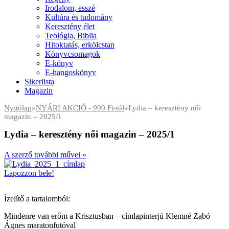
Irodalom, esszé
Kultúra és tudomány
Keresztény élet
Teológia, Biblia
Hitoktatás, erkölcstan
Könyvcsomagok
E-könyv
E-hangoskönyv
Sikerlista
Magazin
Nyitólap
»
NYÁRI AKCIÓ - 999 Ft-tól
»
Lydia – keresztény női
magazin – 2025/1
Lydia – keresztény női magazin – 2025/1
A szerző további művei »
Lapozzon bele!
Ízelítő a tartalomból:
Mindenre van erőm a Krisztusban – címlapinterjú Klemné Zabó
Ágnes maratonfutóval