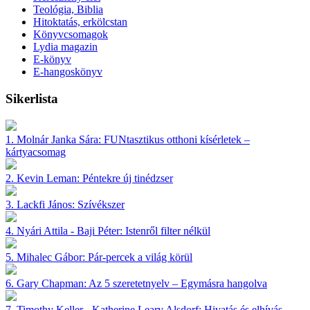
Teológia, Biblia
Hitoktatás, erkölcstan
Könyvcsomagok
Lydia magazin
E-könyv
E-hangoskönyv
Sikerlista
1.
Molnár Janka Sára:
FUNtasztikus otthoni kísérletek –
kártyacsomag
2.
Kevin Leman:
Péntekre új tinédzser
3.
Lackfi János:
Szívékszer
4.
Nyári Attila - Baji Péter:
Istenről filter nélkül
5.
Mihalec Gábor:
Pár-percek a világ körül
6.
Gary Chapman:
Az 5 szeretetnyelv – Egymásra hangolva
7.
Timothy Keller - Katherine Leary Alsdorf:
Hivatás és elhívás