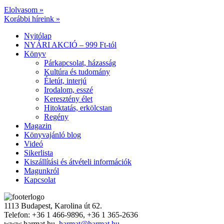
Elolvasom »
Korábbi híreink »
Nyitólap
NYÁRI AKCIÓ – 999 Ft-tól
Könyv
Párkapcsolat, házasság
Kultúra és tudomány
Életút, interjú
Irodalom, esszé
Keresztény élet
Hitoktatás, erkölcstan
Regény
Magazin
Könyvajánló blog
Videó
Sikerlista
Kiszállítási és átvételi információk
Magunkról
Kapcsolat
1113 Budapest, Karolina út 62.
Telefon: +36 1 466-9896, +36 1 365-2636
www.harmat.hu,
harmat@harmat.hu