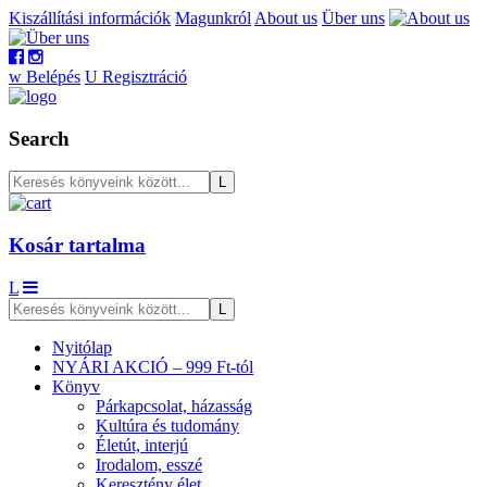
Kiszállítási információk
Magunkról
About us
Über uns
w
Belépés
U
Regisztráció
Search
Kosár tartalma
L
Nyitólap
NYÁRI AKCIÓ – 999 Ft-tól
Könyv
Párkapcsolat, házasság
Kultúra és tudomány
Életút, interjú
Irodalom, esszé
Keresztény élet