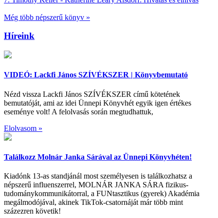
Még több népszerű könyv »
Híreink
VIDEÓ: Lackfi János SZÍVÉKSZER | Könyvbemutató
Nézd vissza Lackfi János SZÍVÉKSZER című kötetének
bemutatóját, ami az idei Ünnepi Könyvhét egyik igen értékes
eseménye volt! A felolvasás során megtudhattuk,
Elolvasom »
Találkozz Molnár Janka Sárával az Ünnepi Könyvhéten!
Kiadónk 13-as standjánál most személyesen is találkozhatsz a
népszerű influenszerrel, MOLNÁR JANKA SÁRA fizikus-
tudománykommunikátorral, a FUNtasztikus (gyerek) Akadémia
megálmodójával, akinek TikTok-csatornáját már több mint
százezren követik!