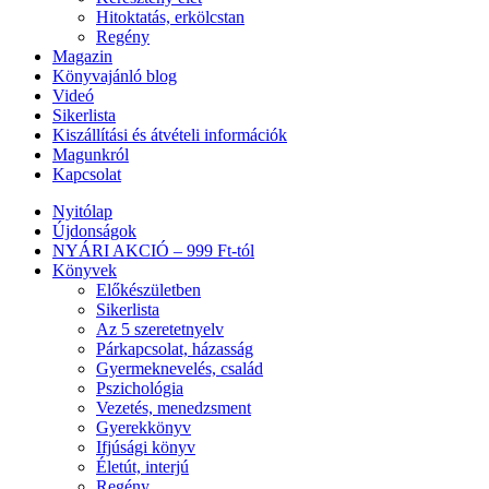
Hitoktatás, erkölcstan
Regény
Magazin
Könyvajánló blog
Videó
Sikerlista
Kiszállítási és átvételi információk
Magunkról
Kapcsolat
Nyitólap
Újdonságok
NYÁRI AKCIÓ – 999 Ft-tól
Könyvek
Előkészületben
Sikerlista
Az 5 szeretetnyelv
Párkapcsolat, házasság
Gyermeknevelés, család
Pszichológia
Vezetés, menedzsment
Gyerekkönyv
Ifjúsági könyv
Életút, interjú
Regény