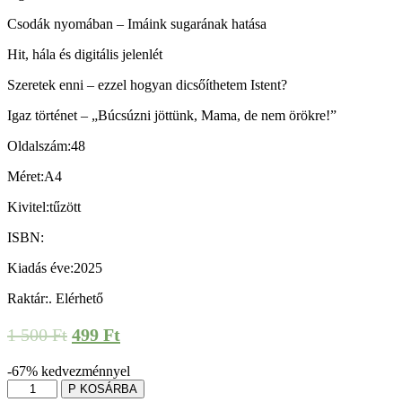
Csodák nyomában – Imáink sugarának hatása
Hit, hála és digitális jelenlét
Szeretek enni – ezzel hogyan dicsőíthetem Istent?
Igaz történet – „Búcsúzni jöttünk, Mama, de nem örökre!”
Oldalszám:
48
Méret:
A4
Kivitel:
tűzött
ISBN:
Kiadás éve:
2025
Raktár:
.
Elérhető
1 500
Ft
499
Ft
-67%
kedvezménnyel
P
KOSÁRBA