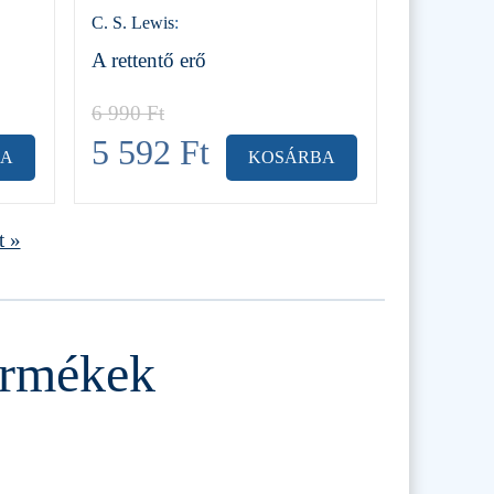
C. S. Lewis
:
A rettentő erő
6 990
Ft
5 592
Ft
BA
KOSÁRBA
t »
termékek