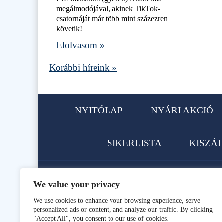
megálmodójával, akinek TikTok-
csatornáját már több mint százezren
követik!
Elolvasom »
Korábbi híreink »
NYITÓLAP
NYÁRI AKCIÓ – 
SIKERLISTA
KISZÁ
We value your privacy
1113 Budapest, Karolina út 62.
We use cookies to enhance your browsing experience, serve
personalized ads or content, and analyze our traffic. By clicking
Telefon: +36 1 466-9896, +36 
"Accept All", you consent to our use of cookies.