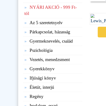
NYÁRI AKCIÓ - 999 Ft-
tól
Az 5 szeretetnyelv
Párkapcsolat, házasság
Gyermeknevelés, család
Pszichológia
Vezetés, menedzsment
Gyerekkönyv
Ifjúsági könyv
Életút, interjú
Regény
Irodalom, esszé