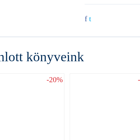
f
t
nlott könyveink
-20%