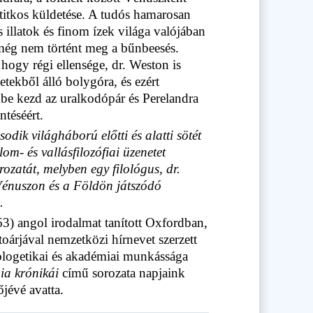
ja titkos küldetése. A tudós hamarosan
 illatok és finom ízek világa valójában
még nem történt meg a bűnbeesés.
 hogy régi ellensége, dr. Weston is
etekből álló bolygóra, és ezért
be kezd az uralkodópár és Perelandra
téséért.
odik világháború előtti és alatti sötét
om- és vallásfilozófiai üzenetet
rozatát, melyben egy filológus, dr.
énuszon és a Földön játszódó
.
) angol irodalmat tanított Oxfordban,
rtoárjával nemzetközi hírnevet szerzett
ologetikai és akadémiai munkássága
ia krónikái
című sorozata napjaink
őjévé avatta.