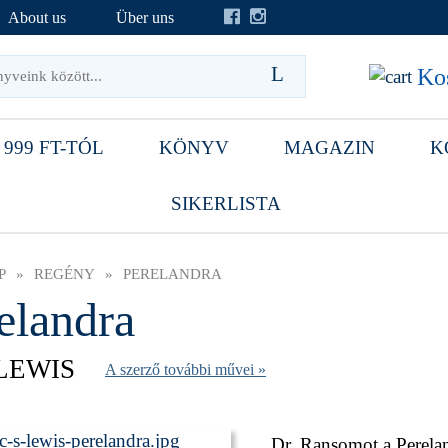
About us
Über uns
Kos
 999 FT-TÓL
KÖNYV
MAGAZIN
K
SIKERLISTA
P
»
REGÉNY
»
PERELANDRA
elandra
 LEWIS
A szerző további művei »
Dr. Ransomot a Perelan