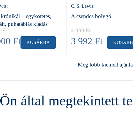
ewis
:
C. S. Lewis
:
 krónikái – egykötetes,
A csendes bolygó
rált, puhatáblás kiadás
0
Ft
4 990
Ft
000
Ft
3 992
Ft
KOSÁRBA
KOSÁR
Még több kiemelt ajánla
Ön által megtekintett 