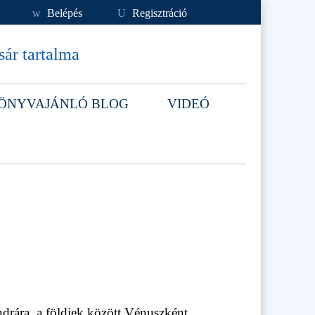
w
Belépés
U
Regisztráció
ár tartalma
ÖNYVAJÁNLÓ BLOG
VIDEÓ
drára, a földiek között Vénuszként