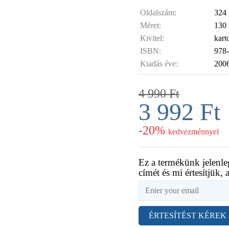
Oldalszám:
324
Méret:
130
Kivitel:
kart
ISBN:
978
Kiadás éve:
200
4 990
Ft
3 992
Ft
-20%
kedvezménnyel
Ez a termékünk jelenle
címét és mi értesítjük, 
ÉRTESÍTÉST KÉREK