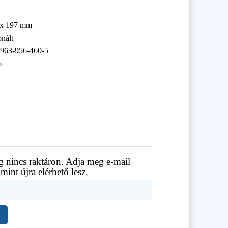
 x 197 mm
onált
-963-956-460-5
6
g nincs raktáron. Adja meg e-mail
amint újra elérhető lesz.