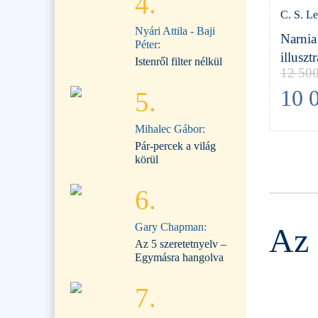
4.
C. S. L
Nyári Attila - Baji
Narnia
Péter:
illuszt
Istenről filter nélkül
12 50
10 
5.
Mihalec Gábor:
Pár-percek a világ
körül
6.
Gary Chapman:
Az 
Az 5 szeretetnyelv –
Egymásra hangolva
7.