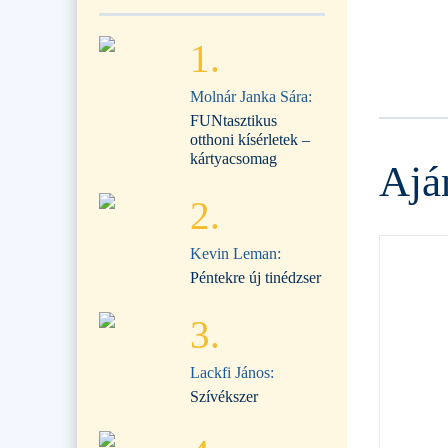
1.
Molnár Janka Sára:
FUNtasztikus
otthoni kísérletek –
kártyacsomag
Ajá
2.
Kevin Leman:
Péntekre új tinédzser
3.
Lackfi János:
Szívékszer