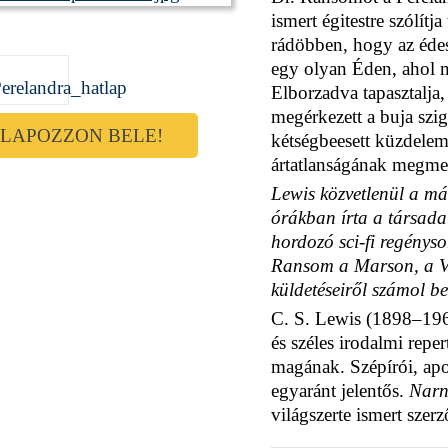
ismert égitestre szólít
rádöbben, hogy az édes
egy olyan Éden, ahol 
Elborzadva tapasztalja,
megérkezett a buja szig
LAPOZZON BELE!
kétségbeesett küzdelem
ártatlanságának megmen
Lewis közvetlenül a más
órákban írta a társadal
hordozó sci-fi regényso
Ransom a Marson, a V
küldetéseiről számol be
C. S. Lewis (1898–1963
és széles irodalmi repe
magának. Szépírói, ap
egyaránt jelentős.
Narn
világszerte ismert szerz