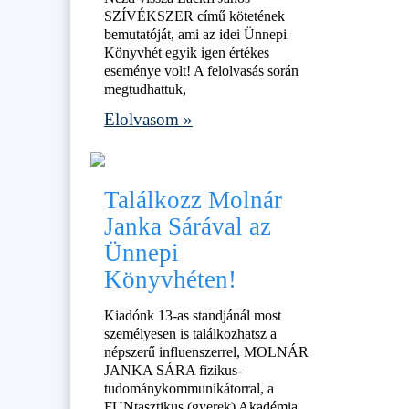
SZÍVÉKSZER című kötetének
bemutatóját, ami az idei Ünnepi
Könyvhét egyik igen értékes
eseménye volt! A felolvasás során
megtudhattuk,
Elolvasom »
Találkozz Molnár
Janka Sárával az
Ünnepi
Könyvhéten!
Kiadónk 13-as standjánál most
személyesen is találkozhatsz a
népszerű influenszerrel, MOLNÁR
JANKA SÁRA fizikus-
tudománykommunikátorral, a
FUNtasztikus (gyerek) Akadémia