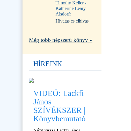
Timothy Keller -
Katherine Leary
Alsdorf:
Hivatás és elhívás
Még több népszerű könyv »
HÍREINK
VIDEÓ: Lackfi
János
SZÍVÉKSZER |
Könyvbemutató
Nézd vissza Lackfi János