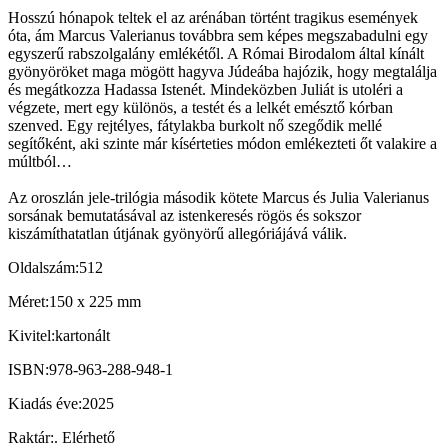
Hosszú hónapok teltek el az arénában történt tragikus események
óta, ám Marcus Valerianus továbbra sem képes megszabadulni egy
egyszerű rabszolgalány emlékétől. A Római Birodalom által kínált
gyönyöröket maga mögött hagyva Júdeába hajózik, hogy megtalálja
és megátkozza Hadassa Istenét. Mindeközben Juliát is utoléri a
végzete, mert egy különös, a testét és a lelkét emésztő kórban
szenved. Egy rejtélyes, fátylakba burkolt nő szegődik mellé
segítőként, aki szinte már kísérteties módon emlékezteti őt valakire a
múltból…
Az oroszlán jele-trilógia második kötete Marcus és Julia Valerianus
sorsának bemutatásával az istenkeresés rögös és sokszor
kiszámíthatatlan útjának gyönyörű allegóriájává válik.
Oldalszám:
512
Méret:
150 x 225 mm
Kivitel:
kartonált
ISBN:
978-963-288-948-1
Kiadás éve:
2025
Raktár:
.
Elérhető