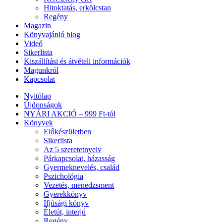
Hitoktatás, erkölcstan
Regény
Magazin
Könyvajánló blog
Videó
Sikerlista
Kiszállítási és átvételi információk
Magunkról
Kapcsolat
Nyitólap
Újdonságok
NYÁRI AKCIÓ – 999 Ft-tól
Könyvek
Előkészületben
Sikerlista
Az 5 szeretetnyelv
Párkapcsolat, házasság
Gyermeknevelés, család
Pszichológia
Vezetés, menedzsment
Gyerekkönyv
Ifjúsági könyv
Életút, interjú
Regény