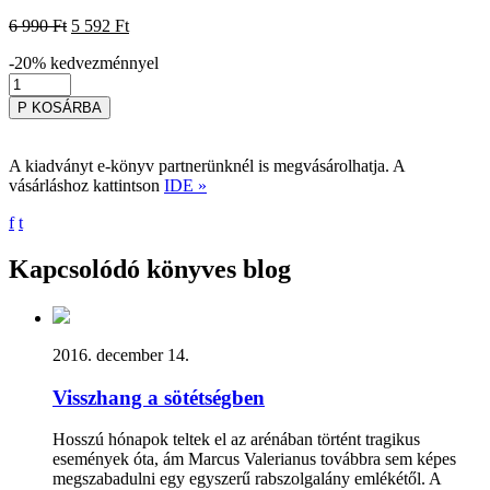
6 990
Ft
5 592
Ft
-20%
kedvezménnyel
P
KOSÁRBA
A kiadványt e-könyv partnerünknél is megvásárolhatja. A
vásárláshoz kattintson
IDE »
f
t
Kapcsolódó könyves blog
2016. december 14.
Visszhang a sötétségben
Hosszú hónapok teltek el az arénában történt tragikus
események óta, ám Marcus Valerianus továbbra sem képes
megszabadulni egy egyszerű rabszolgalány emlékétől. A