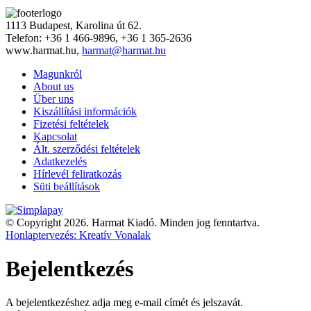
1113 Budapest, Karolina út 62.
Telefon: +36 1 466-9896, +36 1 365-2636
www.harmat.hu,
harmat@harmat.hu
Magunkról
About us
Über uns
Kiszállítási információk
Fizetési feltételek
Kapcsolat
Ált. szerződési feltételek
Adatkezelés
Hírlevél feliratkozás
Süti beállítások
© Copyright 2026. Harmat Kiadó. Minden jog fenntartva.
Honlaptervezés: Kreatív Vonalak
Bejelentkezés
A bejelentkezéshez adja meg e-mail címét és jelszavát.