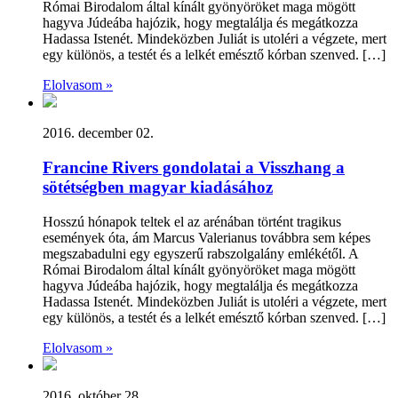
Római Birodalom által kínált gyönyöröket maga mögött
hagyva Júdeába hajózik, hogy megtalálja és megátkozza
Hadassa Istenét. Mindeközben Juliát is utoléri a végzete, mert
egy különös, a testét és a lelkét emésztő kórban szenved. […]
Elolvasom »
2016. december 02.
Francine Rivers gondolatai a Visszhang a
sötétségben magyar kiadásához
Hosszú hónapok teltek el az arénában történt tragikus
események óta, ám Marcus Valerianus továbbra sem képes
megszabadulni egy egyszerű rabszolgalány emlékétől. A
Római Birodalom által kínált gyönyöröket maga mögött
hagyva Júdeába hajózik, hogy megtalálja és megátkozza
Hadassa Istenét. Mindeközben Juliát is utoléri a végzete, mert
egy különös, a testét és a lelkét emésztő kórban szenved. […]
Elolvasom »
2016. október 28.