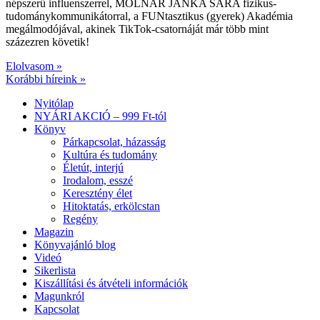
népszerű influenszerrel, MOLNÁR JANKA SÁRA fizikus-
tudománykommunikátorral, a FUNtasztikus (gyerek) Akadémia
megálmodójával, akinek TikTok-csatornáját már több mint
százezren követik!
Elolvasom »
Korábbi híreink »
Nyitólap
NYÁRI AKCIÓ – 999 Ft-tól
Könyv
Párkapcsolat, házasság
Kultúra és tudomány
Életút, interjú
Irodalom, esszé
Keresztény élet
Hitoktatás, erkölcstan
Regény
Magazin
Könyvajánló blog
Videó
Sikerlista
Kiszállítási és átvételi információk
Magunkról
Kapcsolat