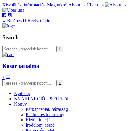
Kiszállítási információk
Magunkról
About us
Über uns
w
Belépés
U
Regisztráció
Search
Kosár tartalma
L
Nyitólap
NYÁRI AKCIÓ – 999 Ft-tól
Könyv
Párkapcsolat, házasság
Kultúra és tudomány
Életút, interjú
Irodalom, esszé
Keresztény élet