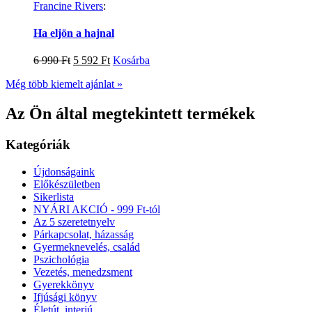
Francine Rivers
:
Ha eljön a hajnal
6 990
Ft
5 592
Ft
Kosárba
Még több kiemelt ajánlat »
Az Ön által megtekintett termékek
Kategóriák
Újdonságaink
Előkészületben
Sikerlista
NYÁRI AKCIÓ - 999 Ft-tól
Az 5 szeretetnyelv
Párkapcsolat, házasság
Gyermeknevelés, család
Pszichológia
Vezetés, menedzsment
Gyerekkönyv
Ifjúsági könyv
Életút, interjú