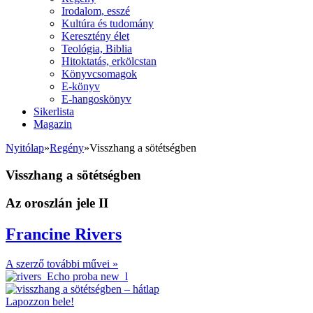
Irodalom, esszé
Kultúra és tudomány
Keresztény élet
Teológia, Biblia
Hitoktatás, erkölcstan
Könyvcsomagok
E-könyv
E-hangoskönyv
Sikerlista
Magazin
Nyitólap
»
Regény
»
Visszhang a sötétségben
Visszhang a sötétségben
Az oroszlán jele II
Francine Rivers
A szerző további művei »
Lapozzon bele!