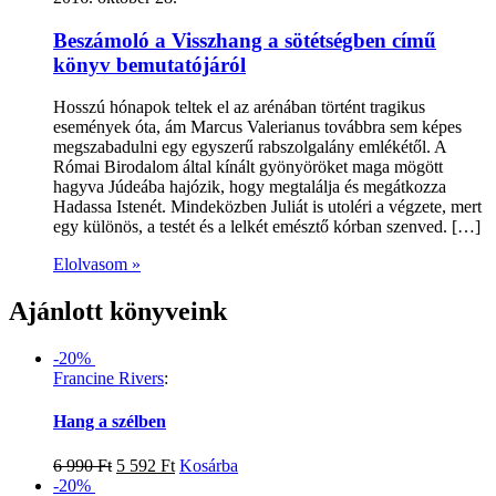
Beszámoló a Visszhang a sötétségben című
könyv bemutatójáról
Hosszú hónapok teltek el az arénában történt tragikus
események óta, ám Marcus Valerianus továbbra sem képes
megszabadulni egy egyszerű rabszolgalány emlékétől. A
Római Birodalom által kínált gyönyöröket maga mögött
hagyva Júdeába hajózik, hogy megtalálja és megátkozza
Hadassa Istenét. Mindeközben Juliát is utoléri a végzete, mert
egy különös, a testét és a lelkét emésztő kórban szenved. […]
Elolvasom »
Ajánlott könyveink
-20%
Francine Rivers
:
Hang a szélben
6 990
Ft
5 592
Ft
Kosárba
-20%