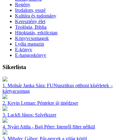
Regény
Irodalom, esszé
Kultúra és tudomány
Keresztény élet
Teológia, Biblia
Hitoktatás, erkölcstan
Könyvcsomagok
Lydia magazin
E-könyv
E-hangoskönyv
Sikerlista
1.
Molnár Janka Sára:
FUNtasztikus otthoni kísérletek –
kártyacsomag
2.
Kevin Leman:
Péntekre új tinédzser
3.
Lackfi János:
Szívékszer
4.
Nyári Attila - Baji Péter:
Istenről filter nélkül
5.
Mihalec Gábor:
Pár-percek a világ körül