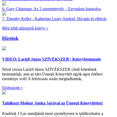
6.
Gary Chapman:
Az 5 szeretetnyelv – Egymásra hangolva
7.
Timothy Keller - Katherine Leary Alsdorf:
Hivatás és elhívás
Még több népszerű könyv »
Híreink
VIDEÓ: Lackfi János SZÍVÉKSZER | Könyvbemutató
Nézd vissza Lackfi János SZÍVÉKSZER című kötetének
bemutatóját, ami az idei Ünnepi Könyvhét egyik igen értékes
eseménye volt! A felolvasás során megtudhattuk,
Elolvasom »
Találkozz Molnár Janka Sárával az Ünnepi Könyvhéten!
Kiadónk 13-as standjánál most személyesen is találkozhatsz a