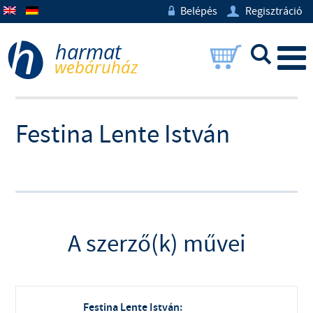
Belépés
Regisztráció
w
U
L
Festina Lente István
A szerző(k) művei
Festina Lente István
: