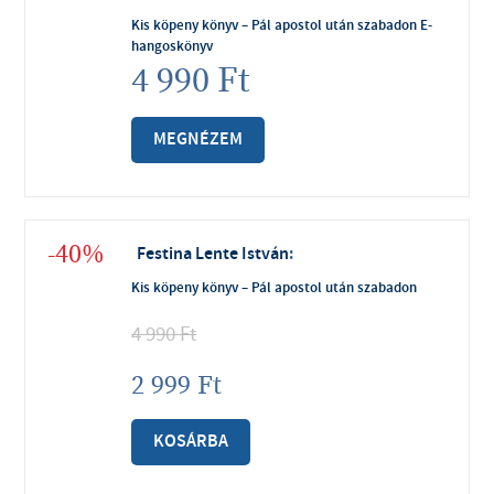
Kis köpeny könyv – Pál apostol után szabadon E-
hangoskönyv
4 990
Ft
MEGNÉZEM
-40%
Festina Lente István
:
Kis köpeny könyv – Pál apostol után szabadon
4 990
Ft
2 999
Ft
KOSÁRBA