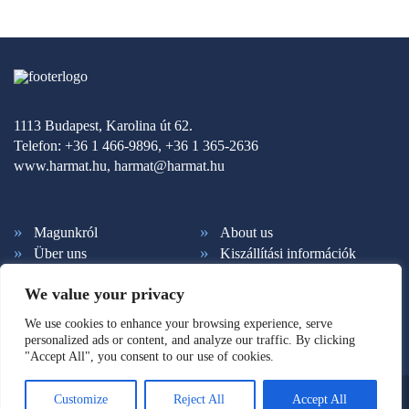
1113 Budapest, Karolina út 62.
Telefon: +36 1 466-9896, +36 1 365-2636
www.harmat.hu,
harmat@harmat.hu
Magunkról
About us
Über uns
Kiszállítási információk
Fizetési feltételek
Kapcsolat
We value your privacy
Ált. szerződési feltételek
Adatkezelés
Hírlevél feliratkozás
Süti beállítások
We use cookies to enhance your browsing experience, serve
personalized ads or content, and analyze our traffic. By clicking
"Accept All", you consent to our use of cookies.
© Copyright 2026. Harmat Kiadó. Minden jog fenntartva.
Customize
Reject All
Accept All