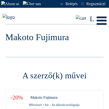
w
Belépés
U
Regisztráció
L
Makoto Fujimura
A szerző(k) művei
-20%
Makoto Fujimura
:
Művészet + hit – Az alkotás teológiája