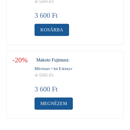
4 500
Ft
3 600
Ft
KOSÁRBA
-20%
Makoto Fujimura
:
Művészet + hit E-könyv
4 500
Ft
3 600
Ft
MEGNÉZEM