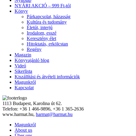
Nyitólap
NYÁRI AKCIÓ – 999 Ft-tól
Könyv
Párkapcsolat, házasság
Kultúra és tudomány
Életút, interjú
Irodalom, esszé
Keresztény élet
Hitoktatás, erkölcstan
Regény
Magazin
Könyvajánló blog
Videó
Sikerlista
Kiszállítási és átvételi információk
Magunkról
Kapcsolat
1113 Budapest, Karolina út 62.
Telefon: +36 1 466-9896, +36 1 365-2636
www.harmat.hu,
harmat@harmat.hu
Magunkról
About us
Über uns