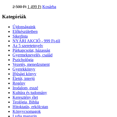
2 500
Ft
1 499
Ft
Kosárba
Kategóriák
Újdonságaink
Előkészületben
Sikerlista
NYÁRI AKCIÓ - 999 Ft-tól
Az 5 szeretetnyelv
Párkapcsolat, házasság
Gyermeknevelés, család
Pszichológia
Vezetés, menedzsment
Gyerekkönyv
Ifjúsági könyv
Életút, interjú
Regény
Irodalom, esszé
Kultúra és tudomány
Keresztény élet
Teológia, Biblia
Hitoktatás, erkölcstan
Könyvcsomagok
Lydia magazin