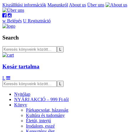
Kiszállítási információk
Magunkról
About us
Über uns
w
Belépés
U
Regisztráció
Search
Kosár tartalma
L
Nyitólap
NYÁRI AKCIÓ – 999 Ft-tól
Könyv
Párkapcsolat, házasság
Kultúra és tudomány
Életút, interjú
Irodalom, esszé
Keresztény élet