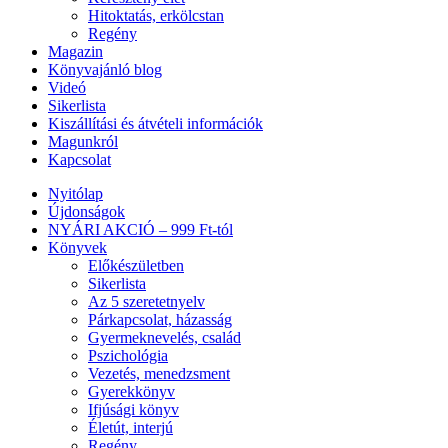
Hitoktatás, erkölcstan
Regény
Magazin
Könyvajánló blog
Videó
Sikerlista
Kiszállítási és átvételi információk
Magunkról
Kapcsolat
Nyitólap
Újdonságok
NYÁRI AKCIÓ – 999 Ft-tól
Könyvek
Előkészületben
Sikerlista
Az 5 szeretetnyelv
Párkapcsolat, házasság
Gyermeknevelés, család
Pszichológia
Vezetés, menedzsment
Gyerekkönyv
Ifjúsági könyv
Életút, interjú
Regény