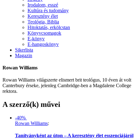
Irodalom, esszé
Kultúra és tudomány
Keresztény élet
Teológia, Biblia
Hitoktatás, erkölcstan
Könyvcsomagok
E-könyv
E-hangoskönyv
Sikerlista
Magazin
Rowan Williams
Rowan Williams világszerte elismert brit teológus, 10 éven át volt
Canterbury érseke, jelenleg Cambridge-ben a Magdalene College
rektora.
A szerző(k) művei
-40%
Rowan Williams
:
Tanítványként az úton – A keresztény élet esszenciájáról