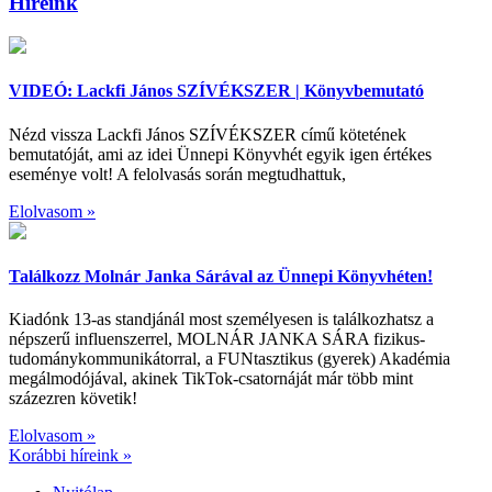
Híreink
VIDEÓ: Lackfi János SZÍVÉKSZER | Könyvbemutató
Nézd vissza Lackfi János SZÍVÉKSZER című kötetének
bemutatóját, ami az idei Ünnepi Könyvhét egyik igen értékes
eseménye volt! A felolvasás során megtudhattuk,
Elolvasom »
Találkozz Molnár Janka Sárával az Ünnepi Könyvhéten!
Kiadónk 13-as standjánál most személyesen is találkozhatsz a
népszerű influenszerrel, MOLNÁR JANKA SÁRA fizikus-
tudománykommunikátorral, a FUNtasztikus (gyerek) Akadémia
megálmodójával, akinek TikTok-csatornáját már több mint
százezren követik!
Elolvasom »
Korábbi híreink »