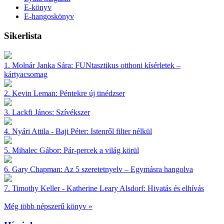
E-könyv
E-hangoskönyv
Sikerlista
1.
Molnár Janka Sára:
FUNtasztikus otthoni kísérletek –
kártyacsomag
2.
Kevin Leman:
Péntekre új tinédzser
3.
Lackfi János:
Szívékszer
4.
Nyári Attila - Baji Péter:
Istenről filter nélkül
5.
Mihalec Gábor:
Pár-percek a világ körül
6.
Gary Chapman:
Az 5 szeretetnyelv – Egymásra hangolva
7.
Timothy Keller - Katherine Leary Alsdorf:
Hivatás és elhívás
Még több népszerű könyv »