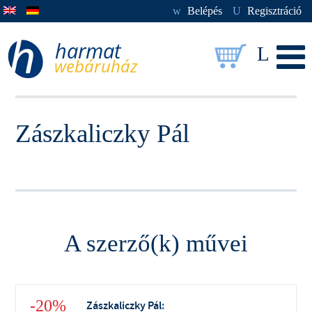
w
Belépés
U
Regisztráció
L
Zászkaliczky Pál
A szerző(k) művei
-20%
Zászkaliczky Pál
: