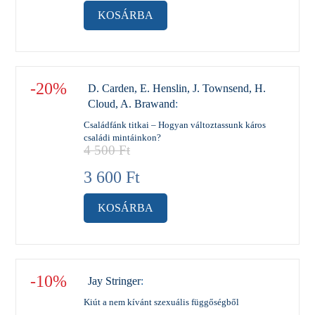
KOSÁRBA
-20%
D. Carden, E. Henslin, J. Townsend, H.
Cloud, A. Brawand
:
Családfánk titkai – Hogyan változtassunk káros
családi mintáinkon?
4 500
Ft
3 600
Ft
KOSÁRBA
-10%
Jay Stringer
:
Kiút a nem kívánt szexuális függőségből