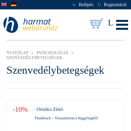
w
Belépés
U
Regisztráció
L
NYITÓLAP
»
PSZICHOLÓGIA
»
SZENVEDÉLYBETEGSÉGEK
Szenvedélybetegségek
-10%
Orsolics Zénó
:
Flashback – Visszatértem a függőségből