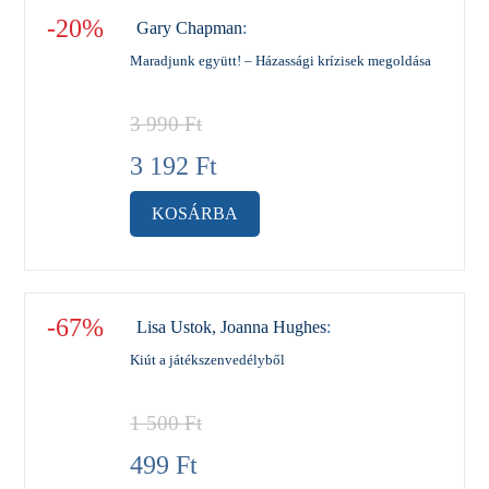
-20%
Gary Chapman
:
Maradjunk együtt! – Házassági krízisek megoldása
3 990
Ft
3 192
Ft
KOSÁRBA
-67%
Lisa Ustok, Joanna Hughes
:
Kiút a játékszenvedélyből
1 500
Ft
499
Ft