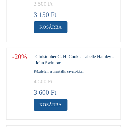
3 500
Ft
3 150
Ft
KOSÁRBA
-20%
Christopher C. H. Cook - Isabelle Hamley -
John Swinton
:
Küzdelem a mentális zavarokkal
4 500
Ft
3 600
Ft
KOSÁRBA