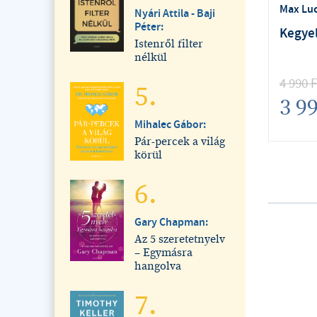
Max Lu
Nyári Attila - Baji
Péter:
Kegyel
Istenről filter
nélkül
4 990
F
5.
3 9
Mihalec Gábor:
Pár-percek a világ
körül
6.
Gary Chapman:
Az 5 szeretetnyelv
– Egymásra
hangolva
7.