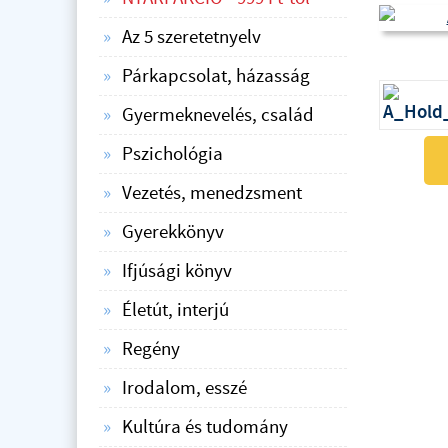
Az 5 szeretetnyelv
Párkapcsolat, házasság
Gyermeknevelés, család
Pszichológia
Vezetés, menedzsment
Gyerekkönyv
Ifjúsági könyv
Életút, interjú
Regény
Irodalom, esszé
Kultúra és tudomány