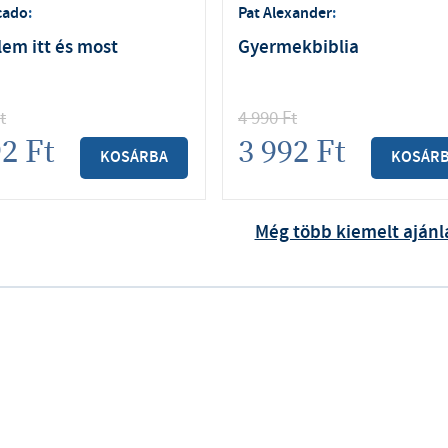
cado
:
Pat Alexander
:
em itt és most
Gyermekbiblia
t
4 990
Ft
92
Ft
3 992
Ft
KOSÁRBA
KOSÁR
Még több kiemelt ajánl