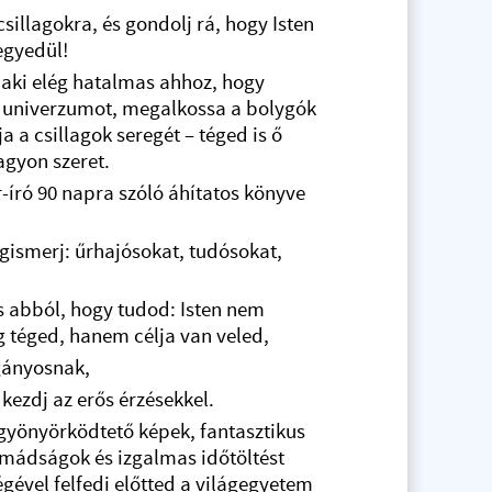
csillagokra, és gondolj rá, hogy Isten
egyedül!
, aki elég hatalmas ahhoz, hogy
 univerzumot, megalkossa a bolygók
ja a csillagok seregét – téged is ő
agyon szeret.
r-író 90 napra szóló áhítatos könyve
gismerj: űrhajósokat, tudósokat,
s abból, hogy tudod: Isten nem
g téged, hanem célja van veled,
gányosnak,
kezdj az erős érzésekkel.
yönyörködtető képek, fantasztikus
, imádságok és izgalmas időtöltést
égével felfedi előtted a világegyetem