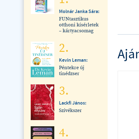
Molnár Janka Sára:
FUNtasztikus
otthoni kísérletek
– kártyacsomag
2.
Ajá
Kevin Leman:
Péntekre új
tinédzser
3.
Lackfi János:
Szívékszer
4.