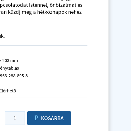
kapcsolatodat Istennel, önbizalmat és
tran küzdj meg a hétköznapok nehéz
uk.
 x 203 mm
énytáblás
-963-288-895-8
Elérhető
P
KOSÁRBA