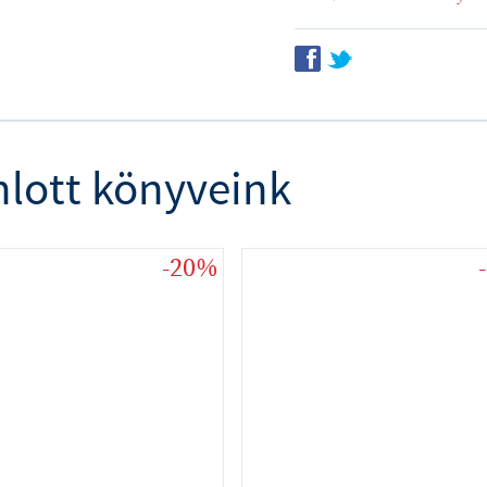
f
t
nlott könyveink
-20%