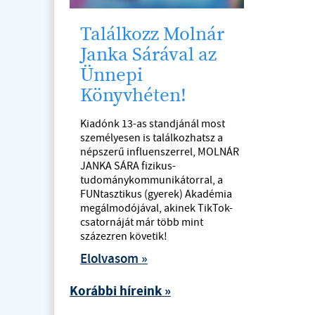
Találkozz Molnár
Janka Sárával az
Ünnepi
Könyvhéten!
Kiadónk 13-as standjánál most
személyesen is találkozhatsz a
népszerű influenszerrel, MOLNÁR
JANKA SÁRA fizikus-
tudománykommunikátorral, a
FUNtasztikus (gyerek) Akadémia
megálmodójával, akinek TikTok-
csatornáját már több mint
százezren követik!
Elolvasom »
Korábbi híreink »