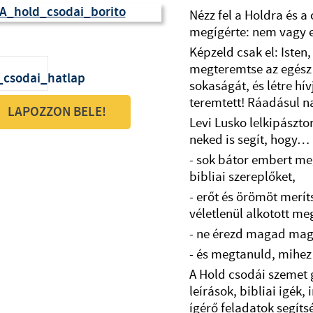
Nézz fel a Holdra és a 
megígérte: nem vagy 
Képzeld csak el: Isten
megteremtse az egész
sokaságát, és létre hív
teremtett! Ráadásul n
LAPOZZON BELE!
Levi Lusko lelkipászto
neked is segít, hogy…
- sok bátor embert me
bibliai szereplőket,
- erőt és örömöt merít
véletlenül alkotott me
- ne érezd magad ma
- és megtanuld, mihez 
A Hold csodái
szemet g
leírások, bibliai igék
ígérő feladatok segíts