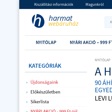
Kiszállítási információk
Magunkról
NYITÓLAP
NYÁRI AKCIÓ – 999 F
NYITÓLAP
KATEGÓRIÁK
A H
90 ÁH
Újdonságaink
EGYE
Előkészületben
LEVI 
Sikerlista
NYÁRI AKCIÓ - 999 Ft-tól