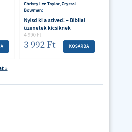
Christy Lee Taylor, Crystal
Bowman
:
Nyisd ki a szíved! – Bibliai
üzenetek kicsiknek
4 990
Ft
3 992
Ft
BA
KOSÁRBA
at »