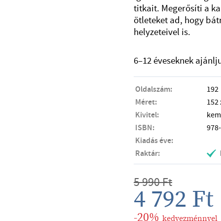
titkait. Megerősíti a 
ötleteket ad, hogy bá
helyzeteivel is.
6–12 éveseknek ajánlj
Oldalszám:
192
Méret:
152
Kivitel:
kem
ISBN:
978
Kiadás éve:
Raktár:
.
5 990
Ft
4 792
Ft
-20%
kedvezménnyel