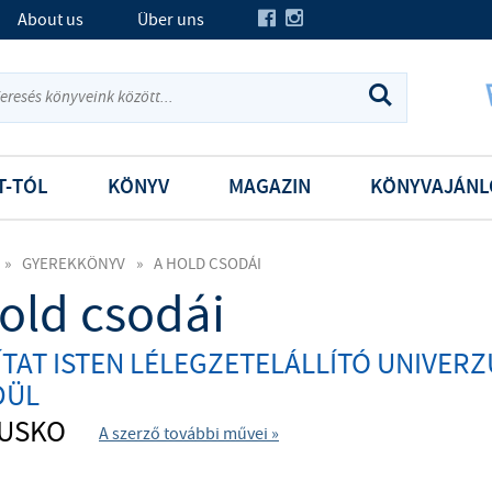
About us
Über uns
T-TÓL
KÖNYV
MAGAZIN
KÖNYVAJÁNL
»
GYEREKKÖNYV
»
A HOLD CSODÁI
old csodái
ÍTAT ISTEN LÉLEGZETELÁLLÍTÓ UNIVE
DÜL
LUSKO
A szerző további művei »