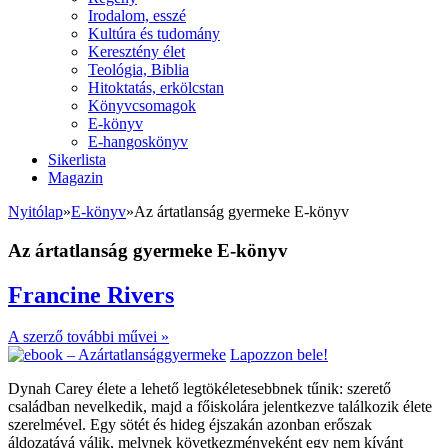
Irodalom, esszé
Kultúra és tudomány
Keresztény élet
Teológia, Biblia
Hitoktatás, erkölcstan
Könyvcsomagok
E-könyv
E-hangoskönyv
Sikerlista
Magazin
Nyitólap
»
E-könyv
»
Az ártatlanság gyermeke E-könyv
Az ártatlanság gyermeke E-könyv
Francine Rivers
A szerző további művei »
Lapozzon bele!
Dynah Carey élete a lehető legtökéletesebbnek tűnik: szerető
családban nevelkedik, majd a főiskolára jelentkezve találkozik élete
szerelmével. Egy sötét és hideg éjszakán azonban erőszak
áldozatává válik, melynek következményeként egy nem kívánt