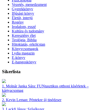
Pszichológia
Vezetés, menedzsment
Gyerekkönyv
Ifjúsági könyv
Életút, interjú
Regény
Irodalom, esszé
Kultúra és tudomány
Keresztény élet
Teológia, Biblia
Hitoktatás, erkölcstan
Könyvcsomagok
Lydia magazin
E-könyv
E-hangoskönyv
Sikerlista
1.
Molnár Janka Sára:
FUNtasztikus otthoni kísérletek –
kártyacsomag
2.
Kevin Leman:
Péntekre új tinédzser
3.
Lackfi János:
Szívékszer