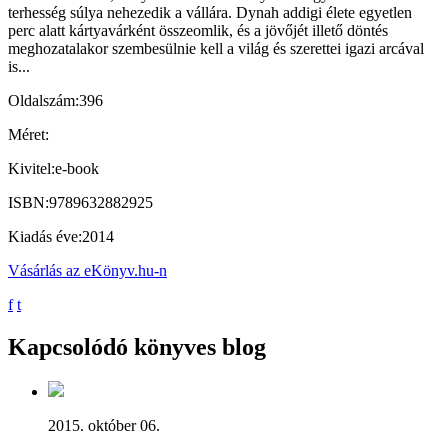
terhesség súlya nehezedik a vállára. Dynah addigi élete egyetlen
perc alatt kártyavárként összeomlik, és a jövőjét illető döntés
meghozatalakor szembesülnie kell a világ és szerettei igazi arcával
is...
Oldalszám:
396
Méret:
Kivitel:
e-book
ISBN:
9789632882925
Kiadás éve:
2014
Vásárlás az eKönyv.hu-n
f
t
Kapcsolódó könyves blog
2015. október 06.