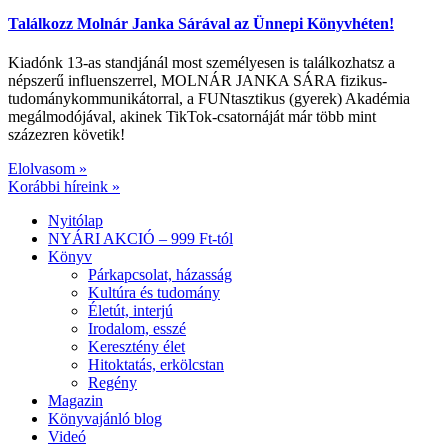
Találkozz Molnár Janka Sárával az Ünnepi Könyvhéten!
Kiadónk 13-as standjánál most személyesen is találkozhatsz a
népszerű influenszerrel, MOLNÁR JANKA SÁRA fizikus-
tudománykommunikátorral, a FUNtasztikus (gyerek) Akadémia
megálmodójával, akinek TikTok-csatornáját már több mint
százezren követik!
Elolvasom »
Korábbi híreink »
Nyitólap
NYÁRI AKCIÓ – 999 Ft-tól
Könyv
Párkapcsolat, házasság
Kultúra és tudomány
Életút, interjú
Irodalom, esszé
Keresztény élet
Hitoktatás, erkölcstan
Regény
Magazin
Könyvajánló blog
Videó