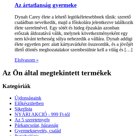
Az ártatlanság gyermeke
Dynah Carey élete a lehető legtökéletesebbnek tűnik: szerető
családban nevelkedik, majd a főiskolára jelentkezve találkozik
élete szerelmével. Egy sötét és hideg éjszakán azonban
erőszak áldozatává válik, melynek következményeként egy
nem kívánt terhesség súlya nehezedik a vállára. Dynah addigi
élete egyetlen perc alatt kártyavárként összeomlik, és a jövőjét
illető döntés meghozatalakor szembesülnie kell a világ és […]
Elolvasom »
Az Ön által megtekintett termékek
Kategóriák
Újdonságaink
Előkészületben
Sikerlista
NYÁRI AKCIÓ - 999 Ft-tól
Az 5 szeretetnyelv
Párkapcsolat, házasság
Gyermeknevelés, család