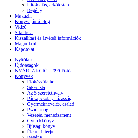
Hitoktatás, erkölcstan
Regény
Magazin
Könyvajánló blog
Videó
Sikerlista
Kiszállítási és átvételi információk
Magunkról
Kapcsolat
Nyitólap
Újdonságok
NYÁRI AKCIÓ – 999 Ft-tól
Könyvek
Előkészületben
Sikerlista
Az 5 szeretetnyelv
Párkapcsolat, házasság
Gyermeknevelés, család
Pszichológia
Vezetés, menedzsment
Gyerekkönyv
Ifjúsági könyv
Életút, interjú
Regény