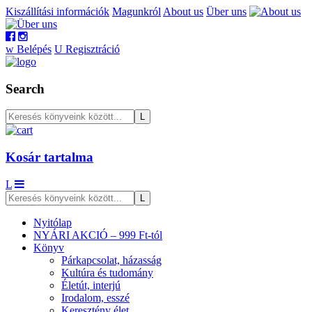
Kiszállítási információk
Magunkról
About us
Über uns
w
Belépés
U
Regisztráció
Search
Kosár tartalma
L
Nyitólap
NYÁRI AKCIÓ – 999 Ft-tól
Könyv
Párkapcsolat, házasság
Kultúra és tudomány
Életút, interjú
Irodalom, esszé
Keresztény élet