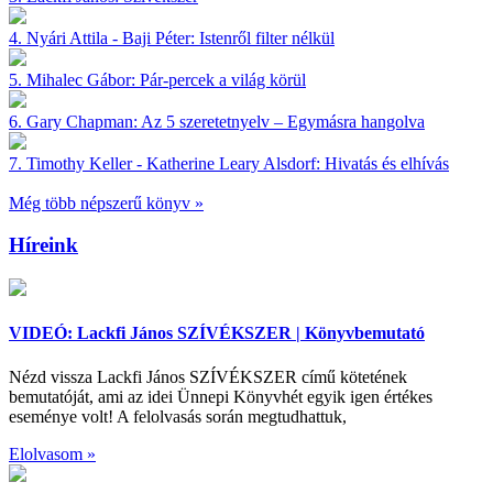
4.
Nyári Attila - Baji Péter:
Istenről filter nélkül
5.
Mihalec Gábor:
Pár-percek a világ körül
6.
Gary Chapman:
Az 5 szeretetnyelv – Egymásra hangolva
7.
Timothy Keller - Katherine Leary Alsdorf:
Hivatás és elhívás
Még több népszerű könyv »
Híreink
VIDEÓ: Lackfi János SZÍVÉKSZER | Könyvbemutató
Nézd vissza Lackfi János SZÍVÉKSZER című kötetének
bemutatóját, ami az idei Ünnepi Könyvhét egyik igen értékes
eseménye volt! A felolvasás során megtudhattuk,
Elolvasom »