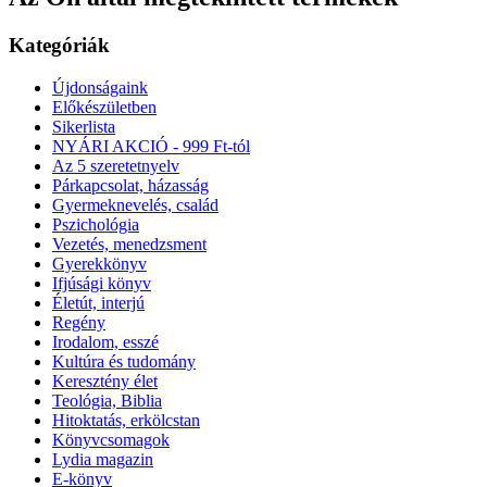
Kategóriák
Újdonságaink
Előkészületben
Sikerlista
NYÁRI AKCIÓ - 999 Ft-tól
Az 5 szeretetnyelv
Párkapcsolat, házasság
Gyermeknevelés, család
Pszichológia
Vezetés, menedzsment
Gyerekkönyv
Ifjúsági könyv
Életút, interjú
Regény
Irodalom, esszé
Kultúra és tudomány
Keresztény élet
Teológia, Biblia
Hitoktatás, erkölcstan
Könyvcsomagok
Lydia magazin
E-könyv