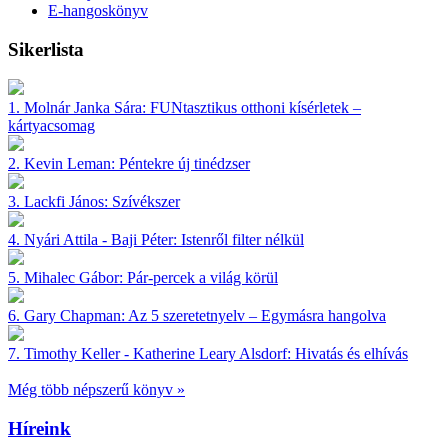
E-hangoskönyv
Sikerlista
1.
Molnár Janka Sára:
FUNtasztikus otthoni kísérletek –
kártyacsomag
2.
Kevin Leman:
Péntekre új tinédzser
3.
Lackfi János:
Szívékszer
4.
Nyári Attila - Baji Péter:
Istenről filter nélkül
5.
Mihalec Gábor:
Pár-percek a világ körül
6.
Gary Chapman:
Az 5 szeretetnyelv – Egymásra hangolva
7.
Timothy Keller - Katherine Leary Alsdorf:
Hivatás és elhívás
Még több népszerű könyv »
Híreink