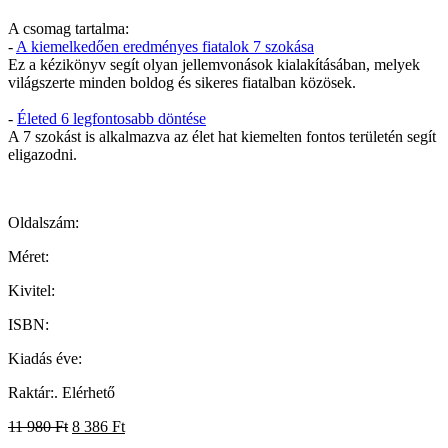
A csomag tartalma:
-
A kiemelkedően eredményes fiatalok 7 szokása
Ez a kézikönyv segít olyan jellemvonások kialakításában, melyek
világszerte minden boldog és sikeres fiatalban közösek.
-
Életed 6 legfontosabb döntése
A 7 szokást is alkalmazva az élet hat kiemelten fontos területén segít
eligazodni.
Oldalszám:
Méret:
Kivitel:
ISBN:
Kiadás éve:
Raktár:
.
Elérhető
11 980
Ft
8 386
Ft