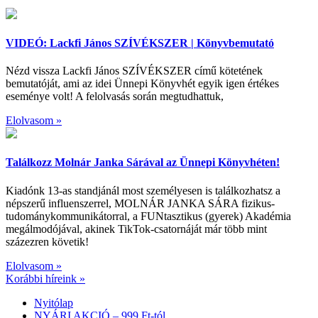
VIDEÓ: Lackfi János SZÍVÉKSZER | Könyvbemutató
Nézd vissza Lackfi János SZÍVÉKSZER című kötetének
bemutatóját, ami az idei Ünnepi Könyvhét egyik igen értékes
eseménye volt! A felolvasás során megtudhattuk,
Elolvasom »
Találkozz Molnár Janka Sárával az Ünnepi Könyvhéten!
Kiadónk 13-as standjánál most személyesen is találkozhatsz a
népszerű influenszerrel, MOLNÁR JANKA SÁRA fizikus-
tudománykommunikátorral, a FUNtasztikus (gyerek) Akadémia
megálmodójával, akinek TikTok-csatornáját már több mint
százezren követik!
Elolvasom »
Korábbi híreink »
Nyitólap
NYÁRI AKCIÓ – 999 Ft-tól