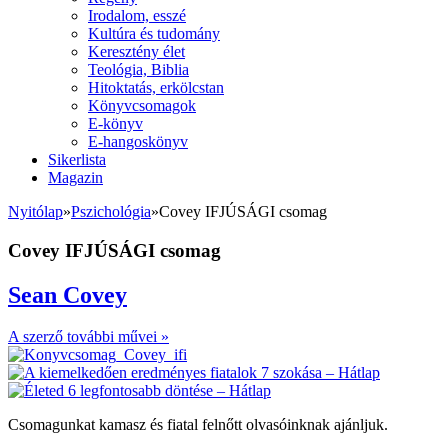
Irodalom, esszé
Kultúra és tudomány
Keresztény élet
Teológia, Biblia
Hitoktatás, erkölcstan
Könyvcsomagok
E-könyv
E-hangoskönyv
Sikerlista
Magazin
Nyitólap
»
Pszichológia
»
Covey IFJÚSÁGI csomag
Covey IFJÚSÁGI csomag
Sean Covey
A szerző további művei »
Csomagunkat kamasz és fiatal felnőtt olvasóinknak ajánljuk.