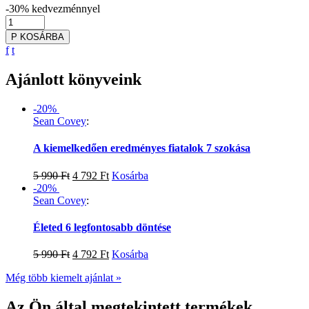
-30%
kedvezménnyel
P
KOSÁRBA
f
t
Ajánlott könyveink
-20%
Sean Covey
:
A kiemelkedően eredményes fiatalok 7 szokása
5 990
Ft
4 792
Ft
Kosárba
-20%
Sean Covey
:
Életed 6 legfontosabb döntése
5 990
Ft
4 792
Ft
Kosárba
Még több kiemelt ajánlat »
Az Ön által megtekintett termékek