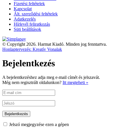
Fizetési feltételek
Kapcsolat
Ált. szerződési feltételek
Adatkezelés
Hírlevél feliratkozás
Süti beállítások
© Copyright 2026. Harmat Kiadó. Minden jog fenntartva.
Honlaptervezés: Kreatív Vonalak
Bejelentkezés
A bejelentkezéshez adja meg e-mail címét és jelszavát.
Még nem regisztrált oldalunkon?
Itt megteheti »
Jelszó megjegyzése ezen a gépen