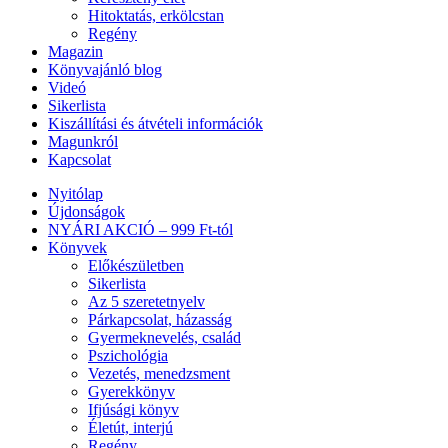
Hitoktatás, erkölcstan
Regény
Magazin
Könyvajánló blog
Videó
Sikerlista
Kiszállítási és átvételi információk
Magunkról
Kapcsolat
Nyitólap
Újdonságok
NYÁRI AKCIÓ – 999 Ft-tól
Könyvek
Előkészületben
Sikerlista
Az 5 szeretetnyelv
Párkapcsolat, házasság
Gyermeknevelés, család
Pszichológia
Vezetés, menedzsment
Gyerekkönyv
Ifjúsági könyv
Életút, interjú
Regény