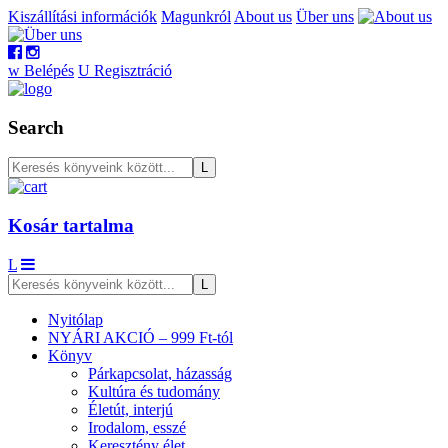
Kiszállítási információk
Magunkról
About us
Über uns
w
Belépés
U
Regisztráció
Search
Kosár tartalma
L
Nyitólap
NYÁRI AKCIÓ – 999 Ft-tól
Könyv
Párkapcsolat, házasság
Kultúra és tudomány
Életút, interjú
Irodalom, esszé
Keresztény élet