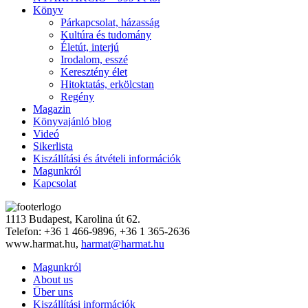
Könyv
Párkapcsolat, házasság
Kultúra és tudomány
Életút, interjú
Irodalom, esszé
Keresztény élet
Hitoktatás, erkölcstan
Regény
Magazin
Könyvajánló blog
Videó
Sikerlista
Kiszállítási és átvételi információk
Magunkról
Kapcsolat
1113 Budapest, Karolina út 62.
Telefon: +36 1 466-9896, +36 1 365-2636
www.harmat.hu,
harmat@harmat.hu
Magunkról
About us
Über uns
Kiszállítási információk