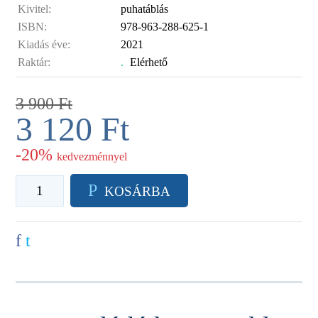
Kivitel:
puhatáblás
ISBN:
978-963-288-625-1
Kiadás éve:
2021
Raktár:
.
Elérhető
3 900
Ft
3 120
Ft
-20%
kedvezménnyel
P
KOSÁRBA
f
t