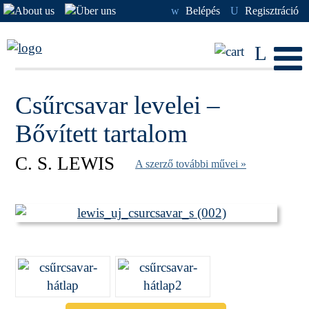
w
Belépés
U
Regisztráció
L
Csűrcsavar levelei –
Bővített tartalom
C. S. LEWIS
A szerző további művei »