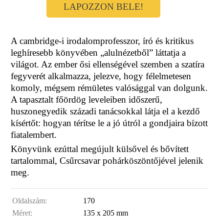
LAPOZZON BELE!
A cambridge-i irodalomprofesszor, író és kritikus
leghíresebb könyvében „alulnézetből” láttatja a
világot. Az ember ősi ellenségével szemben a szatíra
fegyverét alkalmazza, jelezve, hogy félelmetesen
komoly, mégsem rémületes valósággal van dolgunk.
A tapasztalt főördög leveleiben időszerű,
huszonegyedik századi tanácsokkal látja el a kezdő
kísértőt: hogyan térítse le a jó útról a gondjaira bízott
fiatalembert.
Könyvünk ezúttal megújult külsővel és bővített
tartalommal, Csűrcsavar pohárköszöntőjével jelenik
meg.
Oldalszám:
170
Méret:
135 x 205 mm