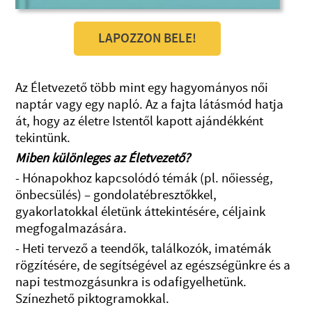
LAPOZZON BELE!
Az Életvezető több mint egy hagyományos női
naptár vagy egy napló. Az a fajta látásmód hatja
át, hogy az életre Istentől kapott ajándékként
tekintünk.
Miben különleges az Életvezető?
- Hónapokhoz kapcsolódó témák (pl. nőiesség,
önbecsülés) – gondolatébresztőkkel,
gyakorlatokkal életünk áttekintésére, céljaink
megfogalmazására.
- Heti tervező a teendők, találkozók, imatémák
rögzítésére, de segítségével az egészségünkre és a
napi testmozgásunkra is odafigyelhetünk.
Színezhető piktogramokkal.