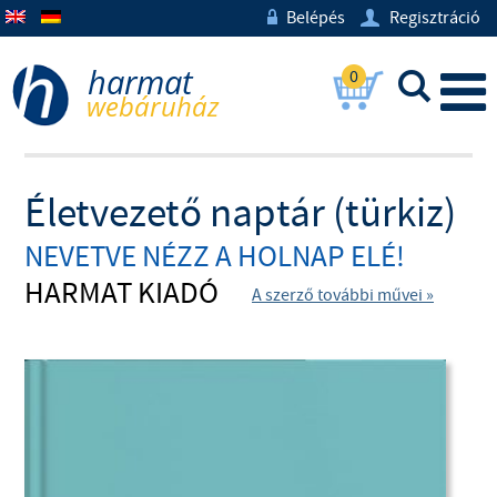
Belépés
Regisztráció
w
U
0
L
Életvezető naptár (türkiz)
NEVETVE NÉZZ A HOLNAP ELÉ!
HARMAT KIADÓ
A szerző további művei »