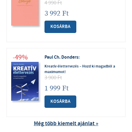
4 990
Ft
3 992
Ft
KOSÁRBA
-49%
Paul Ch. Donders
:
Kreatív élettervezés – Hozd ki magadból a
maximumot!
3 900
Ft
1 999
Ft
KOSÁRBA
Még több kiemelt ajánlat »