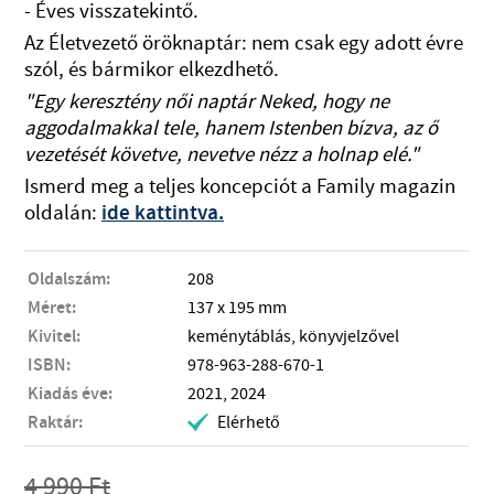
- Éves visszatekintő.
Az Életvezető öröknaptár: nem csak egy adott évre
szól, és bármikor elkezdhető.
"Egy keresztény női naptár Neked, hogy ne
aggodalmakkal tele, hanem Istenben bízva, az ő
vezetését követve, nevetve nézz a holnap elé."
Ismerd meg a teljes koncepciót a Family magazin
oldalán:
ide kattintva.
Oldalszám:
208
Méret:
137 x 195 mm
Kivitel:
keménytáblás, könyvjelzővel
ISBN:
978-963-288-670-1
Kiadás éve:
2021, 2024
Raktár:
Elérhető
.
4 990
Ft