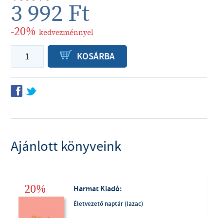
3 992
Ft
-20%
kedvezménnyel
P
KOSÁRBA
f
t
Ajánlott könyveink
-20%
Harmat Kiadó
:
Életvezető naptár (lazac)