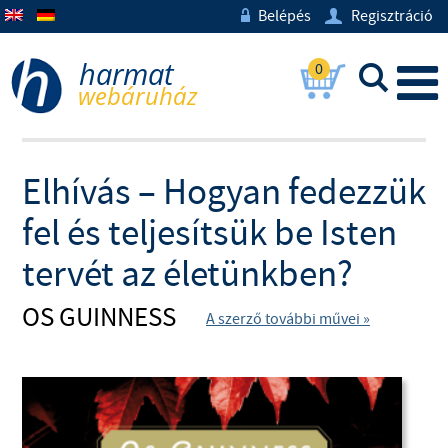
Belépés
Regisztráció
w
U
0
L
Elhívás – Hogyan fedezzük
fel és teljesítsük be Isten
tervét az életünkben?
OS GUINNESS
A szerző további művei »