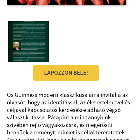
LAPOZZON BELE!
Os Guinness modern klasszikusa arra invitálja az
olvasót, hogy az identitással, az élet értelmével és
céljával kapcsolatos kérdésekre adható végső
választ kutassa. Rátapint a mindannyiunk
szívében rejlő vágyakozásra, és megerősíti
bennünk a reményt: minket is céllal teremtettek.
Arra is rámutat, hogy az elhívás nemcsak az egyes