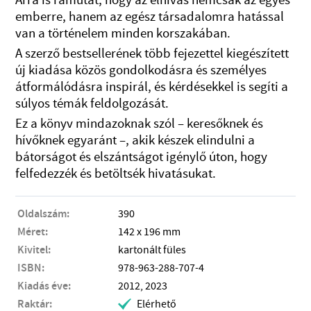
emberre, hanem az egész társadalomra hatással
van a történelem minden korszakában.
A szerző bestsellerének több fejezettel kiegészített
új kiadása közös gondolkodásra és személyes
átformálódásra inspirál, és kérdésekkel is segíti a
súlyos témák feldolgozását.
Ez a könyv mindazoknak szól – keresőknek és
hívőknek egyaránt –, akik készek elindulni a
bátorságot és elszántságot igénylő úton, hogy
felfedezzék és betöltsék hivatásukat.
Oldalszám:
390
Méret:
142 x 196 mm
Kivitel:
kartonált füles
ISBN:
978-963-288-707-4
Kiadás éve:
2012, 2023
Raktár:
Elérhető
.