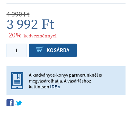
4 990
Ft
3 992
Ft
-20%
kedvezménnyel
P
KOSÁRBA
A kiadványt e-könyv partnerünknél is
megvásárolhatja. A vásárláshoz
kattintson
IDE »
f
t