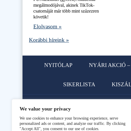
megálmodójával, akinek TikTok-
csatornáját már több mint százezren
követik!
Elolvasom »
Korábbi híreink »
NYITÓLAP
NYÁRI AKCIÓ – 
SIKERLISTA
KISZÁ
We value your privacy
1113 Budapest, Karolina út 62.
We use cookies to enhance your browsing experience, serve
personalized ads or content, and analyze our traffic. By clicking
Telefon: +36 1 466-9896, +36 
"Accept All", you consent to our use of cookies.