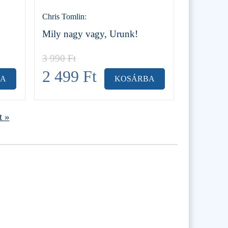
Chris Tomlin
:
Mily nagy vagy, Urunk!
3 990
Ft
2 499
Ft
BA
KOSÁRBA
t »