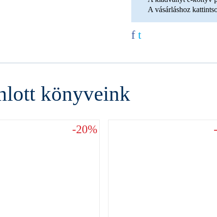
A vásárláshoz kattint
f
t
nlott könyveink
-20%