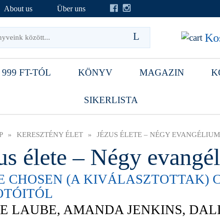
About us
Über uns
Kos
 999 FT-TÓL
KÖNYV
MAGAZIN
K
SIKERLISTA
P
»
KERESZTÉNY ÉLET
»
JÉZUS ÉLETE – NÉGY EVANGÉLIUM
us élete – Négy evangél
E CHOSEN (A KIVÁLASZTOTTAK) 
OTÓITÓL
E LAUBE, AMANDA JENKINS, DAL