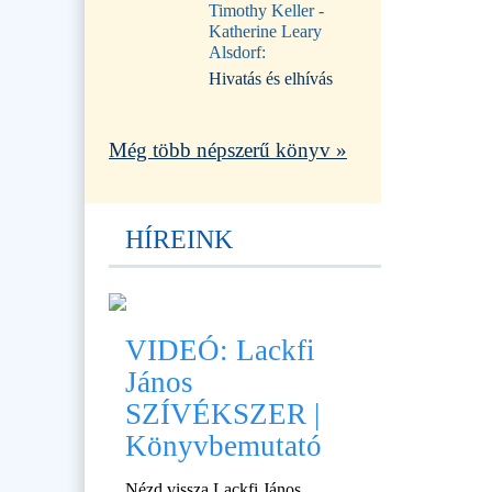
Timothy Keller -
Katherine Leary
Alsdorf:
Hivatás és elhívás
Még több népszerű könyv »
HÍREINK
VIDEÓ: Lackfi
János
SZÍVÉKSZER |
Könyvbemutató
Nézd vissza Lackfi János