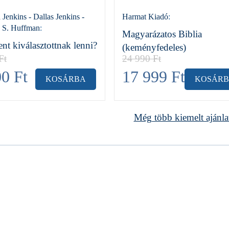
enkins - Dallas Jenkins -
Harmat Kiadó
:
 S. Huffman
:
Magyarázatos Biblia
ent kiválasztottnak lenni?
(keményfedeles)
Ft
24 990
Ft
00
Ft
17 999
Ft
KOSÁRBA
KOSÁR
Még több kiemelt ajánla