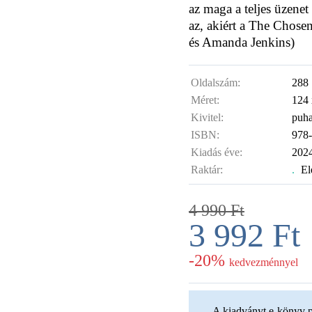
az maga a teljes üzenet
az, akiért a The Chosen
és Amanda Jenkins)
Oldalszám:
288
Méret:
124
Kivitel:
puha
ISBN:
978
Kiadás éve:
2024
Raktár:
.
El
4 990
Ft
3 992
Ft
-20%
kedvezménnyel
A kiadványt e-könyv p