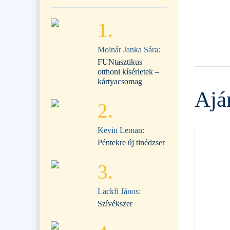
1.
Molnár Janka Sára:
FUNtasztikus
otthoni kísérletek –
kártyacsomag
Ajá
2.
Kevin Leman:
Péntekre új tinédzser
3.
Lackfi János:
Szívékszer