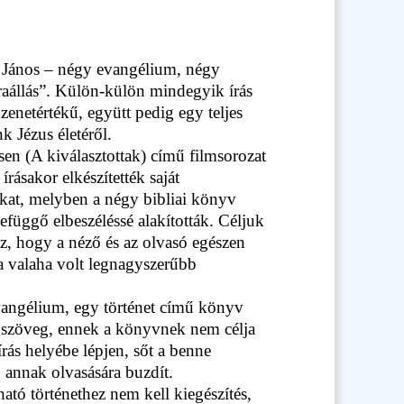
 János – négy evangélium, négy
aállás”. Külön-külön mindegyik írás
enetértékű, együtt pedig egy teljes
nk Jézus életéről.
n (A kiválasztottak) című filmsorozat
rásakor elkészítették saját
at, melyben a négy bibliai könyv
efüggő elbeszéléssé alakították. Céljuk
z, hogy a néző és az olvasó egészen
a valaha volt legnagyszerűbb
vangélium, egy történet című könyv
ai szöveg, ennek a könyvnek nem célja
rás helyébe lépjen, sőt a benne
 annak olvasására buzdít.
ható történethez nem kell kiegészítés,