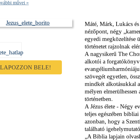
ovábbi művei »
Máté, Márk, Lukács és
nézőpont, négy „kamer
egyedi megközelítése üz
történetet rajzolnak elé
A nagysikerű The Chose
alkotói a forgatókönyv í
LAPOZZON BELE!
evangéliumharmóniájuk
szövegét egyetlen, össz
mindkét alkotásukkal a
mélyen elmerülhessen 
történetben.
A Jézus élete - Négy e
teljes egészében bibli
azonban, hogy a Szentí
található igehelymutató
„A Biblia lapjain olvas