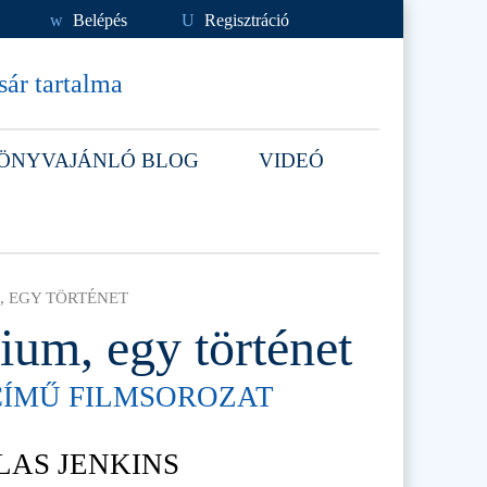
w
Belépés
U
Regisztráció
ár tartalma
ÖNYVAJÁNLÓ BLOG
VIDEÓ
, EGY TÖRTÉNET
ium, egy történet
CÍMŰ FILMSOROZAT
LAS JENKINS