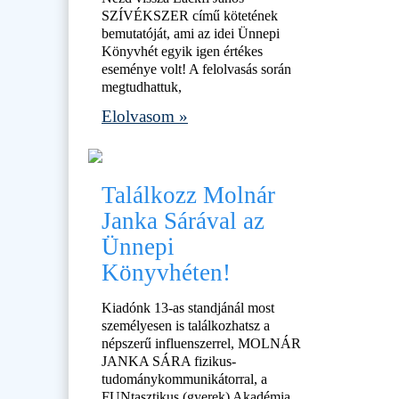
SZÍVÉKSZER című kötetének
bemutatóját, ami az idei Ünnepi
Könyvhét egyik igen értékes
eseménye volt! A felolvasás során
megtudhattuk,
Elolvasom »
Találkozz Molnár
Janka Sárával az
Ünnepi
Könyvhéten!
Kiadónk 13-as standjánál most
személyesen is találkozhatsz a
népszerű influenszerrel, MOLNÁR
JANKA SÁRA fizikus-
tudománykommunikátorral, a
FUNtasztikus (gyerek) Akadémia