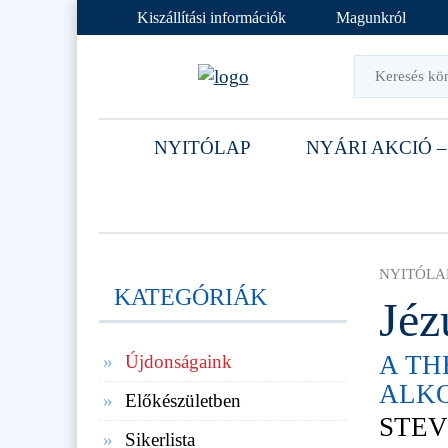
Kiszállítási információk
Magunkról
NYITÓLAP
NYÁRI AKCIÓ –
NYITÓLA
KATEGÓRIÁK
Jéz
A TH
Újdonságaink
ALK
Előkészületben
STEV
Sikerlista