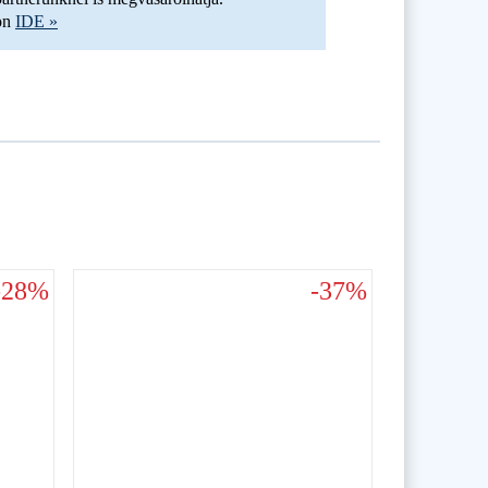
son
IDE »
-28%
-37%