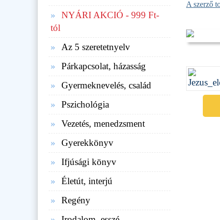
A szerző t
NYÁRI AKCIÓ - 999 Ft-
tól
Az 5 szeretetnyelv
Párkapcsolat, házasság
Gyermeknevelés, család
Pszichológia
Vezetés, menedzsment
Gyerekkönyv
Ifjúsági könyv
Életút, interjú
Regény
Irodalom, esszé