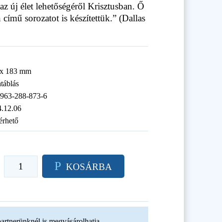
 az új élet lehetőségéről Krisztusban. Ő
 című sorozatot is készítettük.” (Dallas
 x 183 mm
táblás
-963-288-873-6
.12.06
érhető
P
KOSÁRBA
artnerünknél is megvásárolhatja.