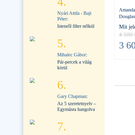
4.
Amanda J
Nyári Attila - Baji
Douglas
Péter:
Istenről filter nélkül
Mit jel
4 500
5.
3 6
Mihalec Gábor:
Pár-percek a világ
körül
6.
Gary Chapman:
Az 5 szeretetnyelv –
Egymásra hangolva
7.