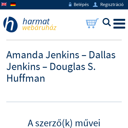
Belépés
Regisztráció
w
U
L
Amanda Jenkins – Dallas
Jenkins – Douglas S.
Huffman
A szerző(k) művei