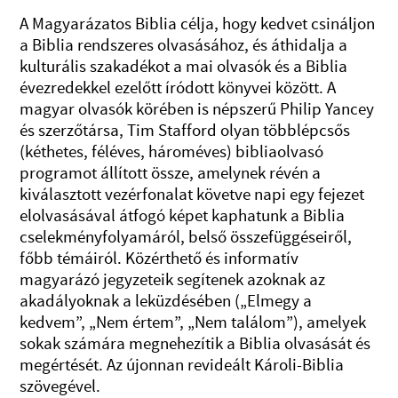
A Magyarázatos Biblia célja, hogy kedvet csináljon
a Biblia rendszeres olvasásához, és áthidalja a
kulturális szakadékot a mai olvasók és a Biblia
évezredekkel ezelőtt íródott könyvei között. A
magyar olvasók körében is népszerű Philip Yancey
és szerzőtársa, Tim Stafford olyan többlépcsős
(kéthetes, féléves, hároméves) bibliaolvasó
programot állított össze, amelynek révén a
kiválasztott vezérfonalat követve napi egy fejezet
elolvasásával átfogó képet kaphatunk a Biblia
cselekményfolyamáról, belső összefüggéseiről,
főbb témáiról. Közérthető és informatív
magyarázó jegyzeteik segítenek azoknak az
akadályoknak a leküzdésében („Elmegy a
kedvem”, „Nem értem”, „Nem találom”), amelyek
sokak számára megnehezítik a Biblia olvasását és
megértését. Az újonnan revideált Károli-Biblia
szövegével.