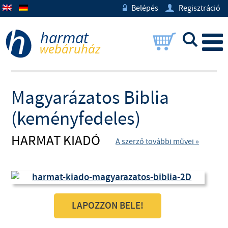
Belépés
Regisztráció
w
U
L
Magyarázatos Biblia
(keményfedeles)
HARMAT KIADÓ
A szerző további művei »
LAPOZZON BELE!