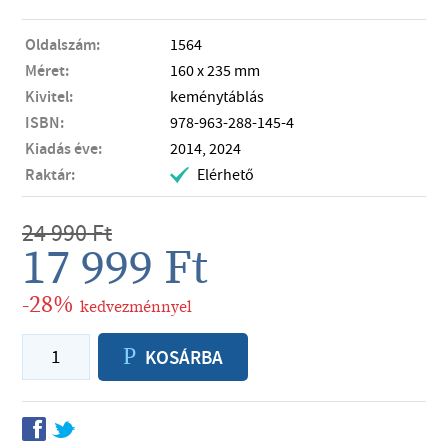
Oldalszám:
1564
Méret:
160 x 235 mm
Kivitel:
keménytáblás
ISBN:
978-963-288-145-4
Kiadás éve:
2014, 2024
Raktár:
Elérhető
.
24 990
Ft
17 999
Ft
-28%
kedvezménnyel
P
KOSÁRBA
f
t